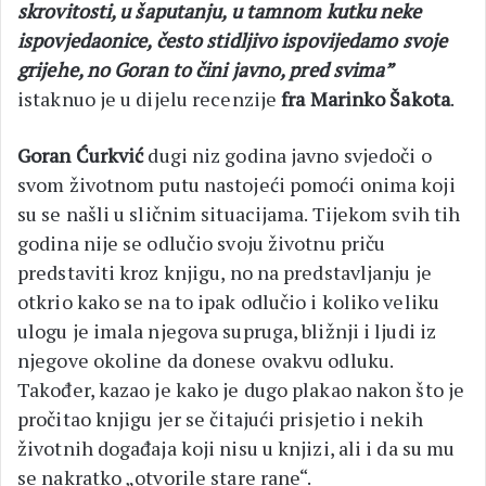
skrovitosti, u šaputanju, u tamnom kutku neke
ispovjedaonice, često stidljivo ispovijedamo svoje
grijehe, no Goran to čini javno, pred svima”
istaknuo je u dijelu recenzije
fra Marinko Šakota
.
Goran Ćurkvić
dugi niz godina javno svjedoči o
svom životnom putu nastojeći pomoći onima koji
su se našli u sličnim situacijama. Tijekom svih tih
godina nije se odlučio svoju životnu priču
predstaviti kroz knjigu, no na predstavljanju je
otkrio kako se na to ipak odlučio i koliko veliku
ulogu je imala njegova supruga, bližnji i ljudi iz
njegove okoline da donese ovakvu odluku.
Također, kazao je kako je dugo plakao nakon što je
pročitao knjigu jer se čitajući prisjetio i nekih
životnih događaja koji nisu u knjizi, ali i da su mu
se nakratko „otvorile stare rane“.