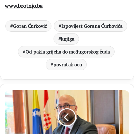
www.brotnjo.ba
Goran Ćurković
Ispovijest Gorana Ćurkovića
knjiga
Od pakla grijeha do međugorskog čuda
povratak ocu
INTERVJU
Goran
Božić:
"HDZ
BiH
predvodi
reformske