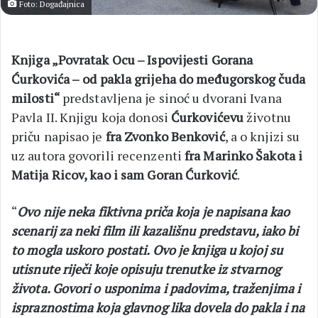
Foto: Događajnica
Knjiga „Povratak Ocu – Ispovijesti Gorana
Ćurkovića –
od pakla grijeha do međugorskog čuda
milosti“
predstavljena je sinoć u dvorani Ivana
Pavla II. Knjigu koja donosi
Ćurkovićevu
životnu
priču napisao je
fra Zvonko Benković
, a o knjizi su
uz autora govorili recenzenti
fra Marinko Šakota i
Matija Ricov, kao i sam Goran Ćurković
.
“
Ovo nije neka fiktivna priča koja je napisana kao
scenarij za neki film ili kazališnu predstavu, iako bi
to mogla uskoro postati. Ovo je knjiga u kojoj su
utisnute riječi koje opisuju trenutke iz stvarnog
života. Govori o usponima i padovima, traženjima i
ispraznostima koja glavnog lika dovela do pakla i na