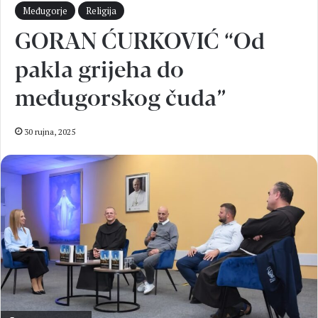
Međugorje
Religija
GORAN ĆURKOVIĆ “Od
pakla grijeha do
međugorskog čuda”
30 rujna, 2025