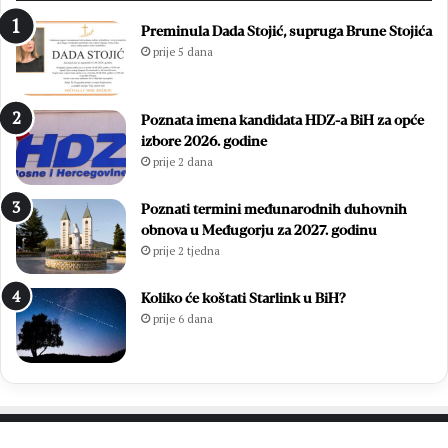
Preminula Dada Stojić, supruga Brune Stojića
prije 5 dana
Poznata imena kandidata HDZ-a BiH za opće
izbore 2026. godine
prije 2 dana
Poznati termini međunarodnih duhovnih
obnova u Međugorju za 2027. godinu
prije 2 tjedna
Koliko će koštati Starlink u BiH?
prije 6 dana