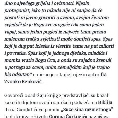
dno najvećega grijeha i ovisnosti. Njezin
protagonist, iako to nikada nije ni sanjao da će
postati ni javno govoriti o svemu, svojim životom
svjedoči da je Bogu sve moguće i da samo jedan
vapaj, samo jedan pogled iz najveće tame prema
malenom tračku svjetlosti može donijeti spas. Spas
koji je dug put izlaska iz vlastite tame na put milosti
i povratka. Spas koji je jednoga dječaka, mladića i
momka vratio Bogu Ocu, a onda su zajedno krenuli
u potragu za ocem, onim zemaljskim koji je trajno
bio odsutan”
napisao je o knjizi njezin autor
fra
Zvonko Benković
.
Govoreći o sadržaju knjige predstavljači su kazali
kako ih dijelom svojih sadržaja podsjeća na
Bibliju
ili na Gundulićevu poemu
„Suze sina razmetnoga“
te da knjiga o životu
Gorana Ćurkovića
naglašava