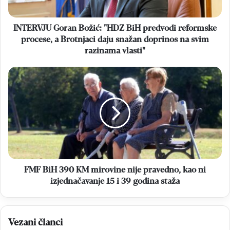
procese,
a
Brotnjaci
INTERVJU Goran Božić: "HDZ BiH predvodi reformske
daju
procese, a Brotnjaci daju snažan doprinos na svim
snažan
razinama vlasti"
doprinos
na
FMF
svim
BiH
razinama
390
vlasti"
KM
mirovine
nije
pravedno,
kao
ni
izjednačavanje
FMF BiH 390 KM mirovine nije pravedno, kao ni
15
izjednačavanje 15 i 39 godina staža
i
39
godina
Vezani članci
staža