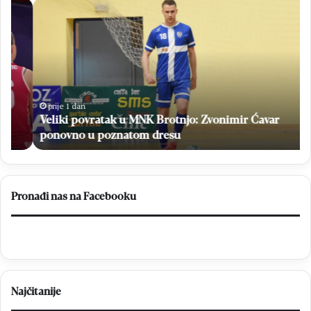
Veliki
H
povratak
Br
u
sv
MNK
Ne
Brotnjo:
i
Zvonimir
na
Ćavar
po
ponovno
niz
prije 1 dan
u
Veliki povratak u MNK Brotnjo: Zvonimir Ćavar
poznatom
ponovno u poznatom dresu
dresu
Pronađi nas na Facebooku
Najčitanije