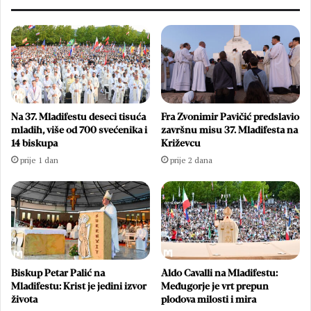
Na 37. Mladifestu deseci tisuća
Fra Zvonimir Pavičić predslavio
mladih, više od 700 svećenika i
završnu misu 37. Mladifesta na
14 biskupa
Križevcu
prije 1 dan
prije 2 dana
Biskup Petar Palić na
Aldo Cavalli na Mladifestu:
Mladifestu: Krist je jedini izvor
Međugorje je vrt prepun
života
plodova milosti i mira