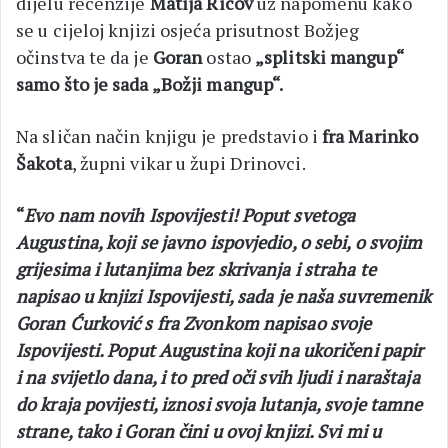
dijelu recenzije
Matija Ricov
uz napomenu kako
se u cijeloj knjizi osjeća prisutnost Božjeg
očinstva te da je
Goran
ostao
„splitski mangup“
samo što je sada „Božji mangup“.
Na sličan način knjigu je predstavio i
fra Marinko
Šakota
, župni vikar u župi Drinovci.
“
Evo nam novih Ispovijesti! Poput svetoga
Augustina, koji se javno ispovjedio, o sebi, o svojim
grijesima i lutanjima bez skrivanja i straha te
napisao u knjizi Ispovijesti, sada je naša suvremenik
Goran Ćurković s fra Zvonkom napisao svoje
Ispovijesti. Poput Augustina koji na ukoričeni papir
i na svijetlo dana, i to pred oči svih ljudi i naraštaja
do kraja povijesti, iznosi svoja lutanja, svoje tamne
strane, tako i Goran čini u ovoj knjizi. Svi mi u