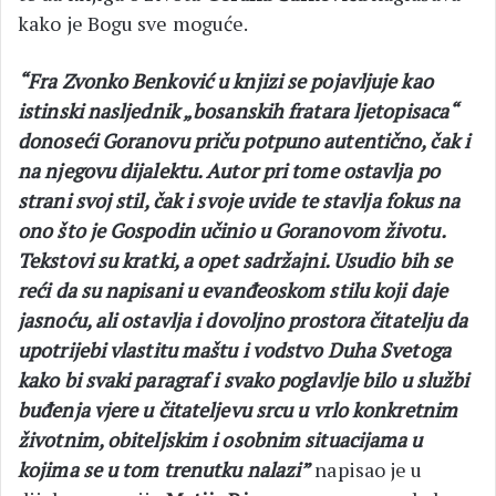
kako je Bogu sve moguće.
“Fra Zvonko Benković u knjizi se pojavljuje kao
istinski nasljednik „bosanskih fratara ljetopisaca“
donoseći Goranovu priču potpuno autentično, čak i
na njegovu dijalektu. Autor pri tome ostavlja po
strani svoj stil, čak i svoje uvide te stavlja fokus na
ono što je Gospodin učinio u Goranovom životu.
Tekstovi su kratki, a opet sadržajni. Usudio bih se
reći da su napisani u evanđeoskom stilu koji daje
jasnoću, ali ostavlja i dovoljno prostora čitatelju da
upotrijebi vlastitu maštu i vodstvo Duha Svetoga
kako bi svaki paragraf i svako poglavlje bilo u službi
buđenja vjere u čitateljevu srcu u vrlo konkretnim
životnim, obiteljskim i osobnim situacijama u
kojima se u tom trenutku nalazi”
napisao je u