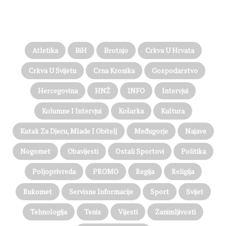
PROČITAJTE JOŠ…
Atletika
BiH
Brotnjo
Crkva U Hrvata
Crkva U Svijetu
Crna Kronika
Gospodarstvo
Hercegovina
HNŽ
INFO
Intervjui
Kolumne I Intervjui
Košarka
Kultura
Kutak Za Djecu, Mlade I Obitelj
Međugorje
Najave
Nogomet
Obavijesti
Ostali Sportovi
Politika
Poljoprivreda
PROMO
Regija
Religija
Rukomet
Servisne Informacije
Sport
Svijet
Tehnologija
Tenis
Vijesti
Zanimljivosti