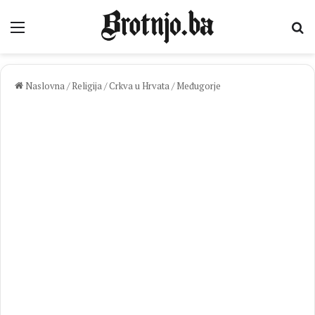
Izbornik
Pr
Naslovna
/
Religija
/
Crkva u Hrvata
/
Međugorje