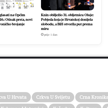
glasati na Općim
Knin obilježio 31. obljetnicu Oluje:
6.: Otisak prsta, novi
Pobjeda koja je Hrvatskoj donijela
ktroničko brojanje
slobodu, a BiH otvorila put prema
miru
prije 1 dan
PROČITAJTE JOŠ…
kva U Hrvata
Crkva U Svijetu
Crna Kronik