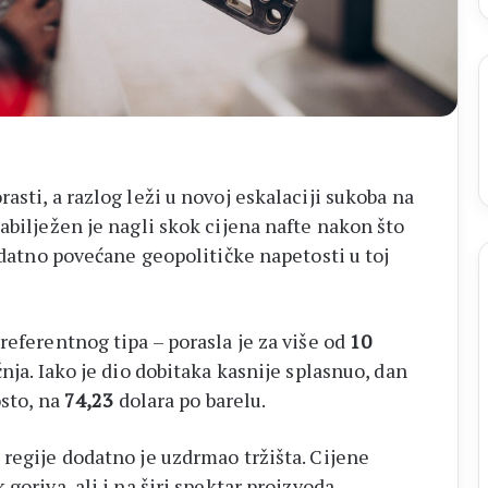
asti, a razlog leži u novoj eskalaciji sukoba na
zabilježen je nagli skok cijena nafte nakon što
odatno povećane geopolitičke napetosti u toj
referentnog tipa – porasla je za više od
10
nja. Iako je dio dobitaka kasnije splasnuo, dan
sto, na
74,23
dolara po barelu.
 regije dodatno je uzdrmao tržišta. Cijene
goriva, ali i na širi spektar proizvoda,