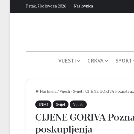
Petak, 7 kolovoza 2026
Naslovnica
VIJESTI
CRKVA
SPORT
Naslovna
/
Vijesti
/
Svijet
/
CIJENE GORIVA Poznat razl
INFO
Svijet
Vijesti
CIJENE GORIVA Poznat
poskupljenja