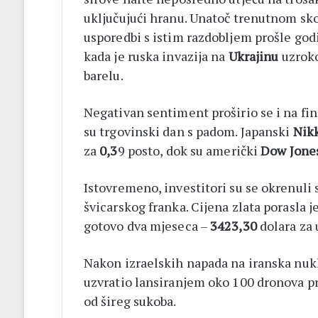
uključujući hranu. Unatoč trenutnom skok
usporedbi s istim razdobljem prošle god
kada je ruska invazija na
Ukrajinu
uzroko
barelu.
Negativan sentiment proširio se i na fin
su trgovinski dan s padom. Japanski
Nik
za
0,3
9 posto, dok su američki
Dow Jone
Istovremeno, investitori su se okrenuli 
švicarskog franka. Cijena zlata porasla j
gotovo dva mjeseca –
3423,30
dolara za 
Nakon izraelskih napada na iranska nukle
uzvratio lansiranjem oko 100 dronova pr
od šireg sukoba.