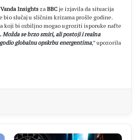
e
Vanda Insights
za
BBC
je izjavila da situacija
je bio slučaj u sličnim krizama prošle godine.
a koji bi ozbiljno mogao ugroziti isporuke nafte
. Možda se brzo smiri, ali postoji i realna
 pogodio globalnu opskrbu energentima
,” upozorila
aj
ETNO