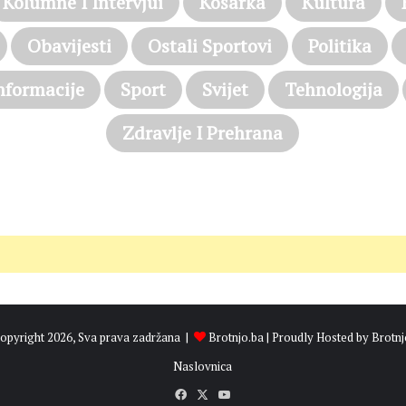
Kolumne I Intervjui
Košarka
Kultura
Obavijesti
Ostali Sportovi
Politika
nformacije
Sport
Svijet
Tehnologija
Zdravlje I Prehrana
opyright 2026, Sva prava zadržana |
Brotnjo.ba
| Proudly Hosted by
Brotnj
Naslovnica
Facebook
X
YouTube