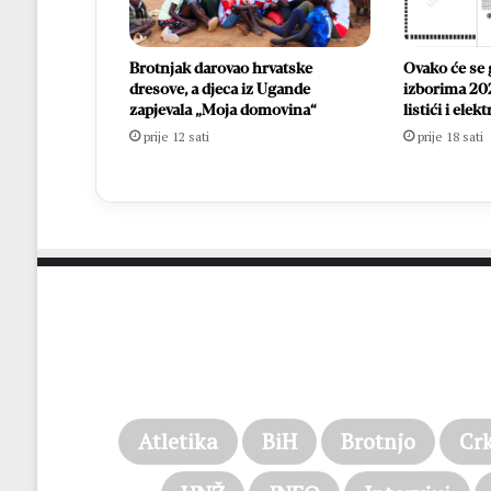
Brotnjak darovao hrvatske
Ovako će se 
dresove, a djeca iz Ugande
izborima 202
zapjevala „Moja domovina“
listići i ele
prije 12 sati
prije 18 sati
Atletika
BiH
Brotnjo
Cr