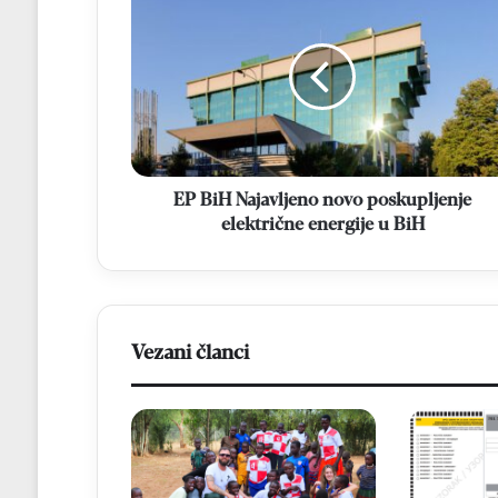
BiH
Najavljeno
novo
poskupljenje
električne
energije
u
BiH
EP BiH Najavljeno novo poskupljenje
električne energije u BiH
Vezani članci