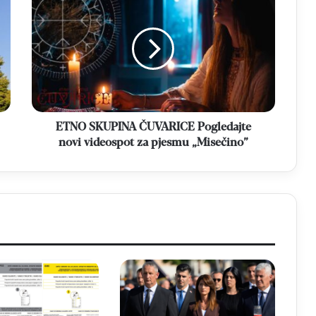
SKUPINA
ČUVARICE
Pogledajte
novi
videospot
za
pjesmu
„Misečino”
ETNO SKUPINA ČUVARICE Pogledajte
novi videospot za pjesmu „Misečino”