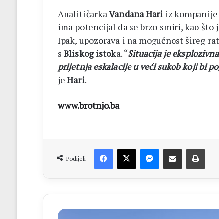
Analitičarka
Vandana Hari
iz kompanij
ima potencijal da se brzo smiri, kao što 
Ipak, upozorava i na mogućnost šireg rat
s
Bliskog istok
a. “
Situacija je eksplozivna
prijetnja eskalacije u veći sukob koji bi
je
Hari
.
www.brotnjo.ba
Facebook
X
Messenger
Dijeli putem Emaila
Print
Podijeli
EP