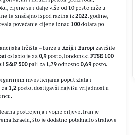
u, cijene su i dalje više od
10
posto niže u
ine te značajno ispod razina iz
2022
. godine,
vala povećanje cijene iznad
100
dolara po
ancijska tržišta – burze u
Aziji
i
Europ
i završile
kei
oslabio je za
0,9
posto, londonski
FTSE 100
s
i
S&P 500
pali za
1,79
odnosno
0,69
posto.
sigurnijim investicijama poput zlata i
e za
1,2
posto, dostigavši najvišu vrijednost u
uncu.
arna postrojenja i vojne ciljeve, Iran je
ema Izraelu, što je dodatno potaknulo strahove