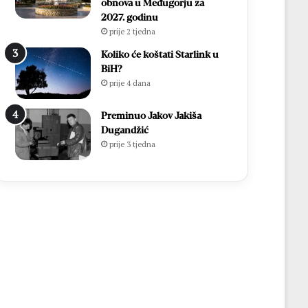
obnova u Međugorju za
2027. godinu
prije 2 tjedna
Koliko će koštati Starlink u
BiH?
prije 4 dana
Preminuo Jakov Jakiša
Dugandžić
prije 3 tjedna