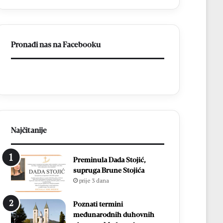
a
BiH
otvorila
put
Pronađi nas na Facebooku
prema
miru
Najčitanije
Preminula Dada Stojić,
supruga Brune Stojića
prije 3 dana
Poznati termini
međunarodnih duhovnih