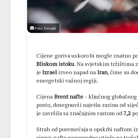
listići
i
elektroničko
brojanje
Foto: Freepik
Cijene goriva uskoro bi mogle znatno por
Bliskom istoku
. Na svjetskim tržištima 
je
Izrael
izveo napad na
Iran
, čime su d
energetski važnoj regiji.
Cijena
Brent nafte
– ključnog globalnog 
posto, dosegnuvši najvišu razinu od siječ
je završila sa značajnim rastom od
7,2
po
Strah od poremećaja u opskrbi naftom iz
sirove nafte neposredno utječu na trošak 