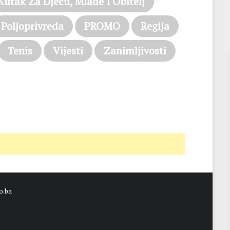
Kutak Za Djecu, Mlade I Obitelj
Poljoprivreda
PROMO
Regija
Tenis
Vijesti
Zanimljivosti
o.ba