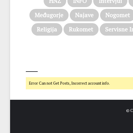
HNŽ
INFO
Intervjui
Međugorje
Najave
Nogomet
Religija
Rukomet
Servisne I
@on Twitter
Error Can not Get Posts, Incorrect account info.
© C