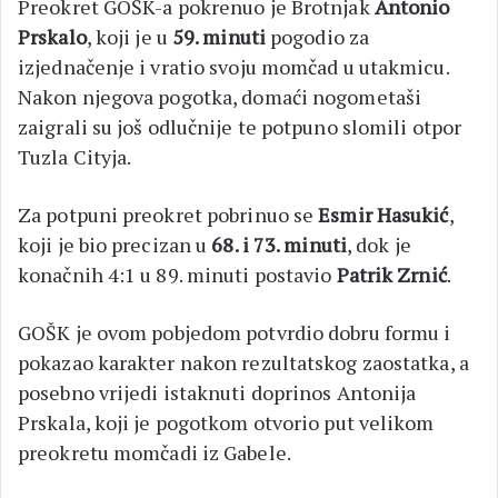
Preokret GOŠK-a pokrenuo je Brotnjak
Antonio
Prskalo
, koji je u
59. minuti
pogodio za
izjednačenje i vratio svoju momčad u utakmicu.
Nakon njegova pogotka, domaći nogometaši
zaigrali su još odlučnije te potpuno slomili otpor
Tuzla Cityja.
Za potpuni preokret pobrinuo se
Esmir Hasukić
,
koji je bio precizan u
68. i 73. minuti
, dok je
konačnih 4:1 u 89. minuti postavio
Patrik Zrnić
.
GOŠK je ovom pobjedom potvrdio dobru formu i
pokazao karakter nakon rezultatskog zaostatka, a
posebno vrijedi istaknuti doprinos Antonija
Prskala, koji je pogotkom otvorio put velikom
preokretu momčadi iz Gabele.