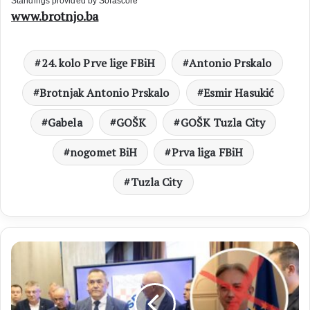
Standings provided by
Sofascore
www.brotnjo.ba
24. kolo Prve lige FBiH
Antonio Prskalo
Brotnjak Antonio Prskalo
Esmir Hasukić
Gabela
GOŠK
GOŠK Tuzla City
nogomet BiH
Prva liga FBiH
Tuzla City
HSP
BiH
najavljuje
pravnu
borbu