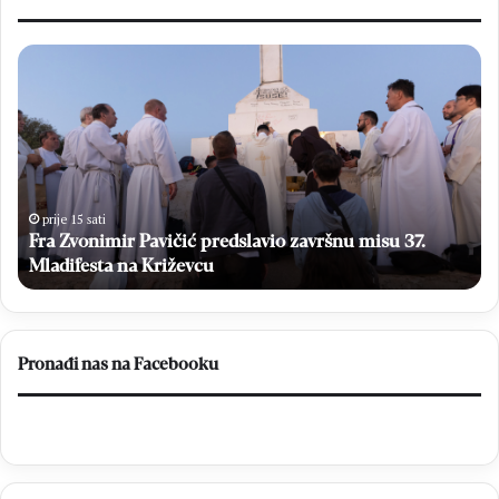
Fra
Ov
Zvonimir
će
Pavičić
se
predslavio
gla
završnu
na
misu
Op
37.
iz
Mladifesta
20
prije 15 sati
na
Fra Zvonimir Pavičić predslavio završnu misu 37.
Ot
Križevcu
prs
Mladifesta na Križevcu
no
list
i
el
Pronađi nas na Facebooku
br