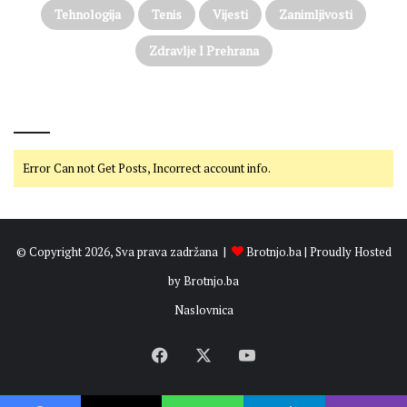
Tehnologija
Tenis
Vijesti
Zanimljivosti
Zdravlje I Prehrana
@on Twitter
Error Can not Get Posts, Incorrect account info.
© Copyright 2026, Sva prava zadržana |
Brotnjo.ba
| Proudly Hosted
by
Brotnjo.ba
Naslovnica
Facebook
X
YouTube