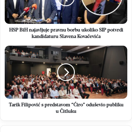
ukoliko
SIP
potvrdi
kandidaturu
Slavena
HSP BiH najavljuje pravnu borbu ukoliko SIP potvrdi
Kovačevića
kandidaturu Slavena Kovačevića
Tarik
Filipović
s
predstavom
“Ćiro”
oduševio
publiku
u
Čitluku
Tarik Filipović s predstavom “Ćiro” oduševio publiku
u Čitluku