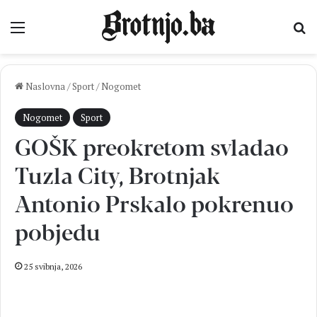
Izbornik
Pr
Naslovna
/
Sport
/
Nogomet
Nogomet
Sport
GOŠK preokretom svladao
Tuzla City, Brotnjak
Antonio Prskalo pokrenuo
pobjedu
25 svibnja, 2026