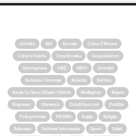
PROČITAJTE JOŠ…
Atletika
BiH
Brotnjo
Crkva U Hrvata
Crkva U Svijetu
Crna Kronika
Gospodarstvo
Hercegovina
HNŽ
INFO
Intervjui
Kolumne I Intervjui
Košarka
Kultura
Kutak Za Djecu, Mlade I Obitelj
Međugorje
Najave
Nogomet
Obavijesti
Ostali Sportovi
Politika
Poljoprivreda
PROMO
Regija
Religija
Rukomet
Servisne Informacije
Sport
Svijet