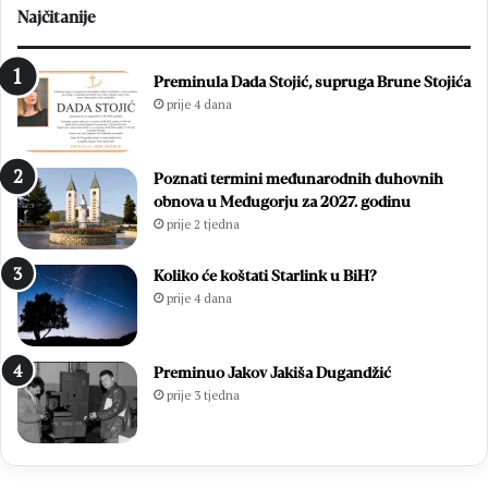
Najčitanije
Preminula Dada Stojić, supruga Brune Stojića
prije 4 dana
Poznati termini međunarodnih duhovnih
obnova u Međugorju za 2027. godinu
prije 2 tjedna
Koliko će koštati Starlink u BiH?
prije 4 dana
Preminuo Jakov Jakiša Dugandžić
prije 3 tjedna