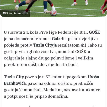
Foto: Screenshot
U susretu 24. kola Prve lige Federacije BiH,
GOŠK
je na domaćem terenu u
Gabeli
upisao uvjerljivu
pobjedu protiv
Tuzla Cityja
rezultatom
4:1
. Iako su
gosti prvi stigli do vodstva, momčad GOŠK-a
odigrala je sjajno drugo poluvrijeme i velikim
preokretom došla do vrijedna tri boda.
Tuzla City
poveo je u 33. minuti pogotkom
Uroša
Brankovića
, pa se na odmor otišlo s prednošću
gostujuće momčadi. Međutim, nastavak utakmice
u potpunosti je pripao domaćinu.