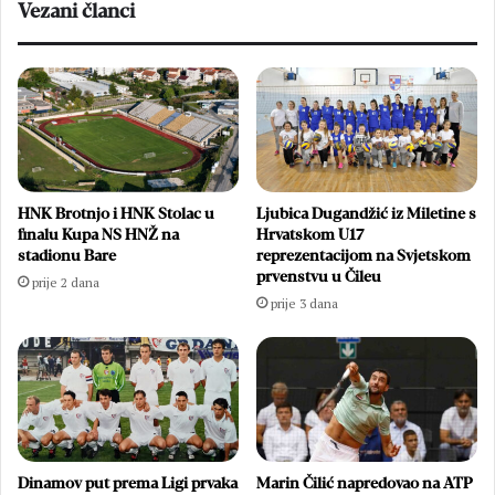
Vezani članci
HNK Brotnjo i HNK Stolac u
Ljubica Dugandžić iz Miletine s
finalu Kupa NS HNŽ na
Hrvatskom U17
stadionu Bare
reprezentacijom na Svjetskom
prvenstvu u Čileu
prije 2 dana
prije 3 dana
Dinamov put prema Ligi prvaka
Marin Čilić napredovao na ATP