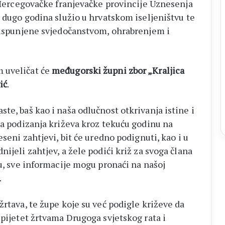
 Hercegovačke franjevačke provincije Uznesenja
e dugo godina služio u hrvatskom iseljeništvu te
k ispunjene svjedočanstvom, ohrabrenjem i
 uveličat će
međugorski župni zbor „Kraljica
ić
.
te, baš kao i naša odlučnost otkrivanja istine i
za podizanja križeva kroz tekuću godinu na
eseni zahtjevi, bit će uredno podignuti, kao i u
ijeli zahtjev, a žele podići križ za svoga člana
tu, sve informacije mogu pronaći na našoj
.
žrtava, te župe koje su već podigle križeve da
 pijetet žrtvama Drugoga svjetskog rata i