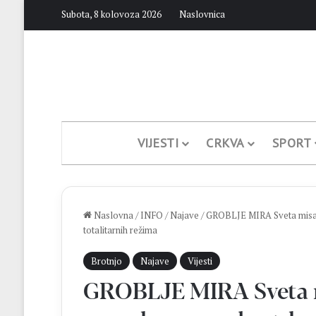
Subota, 8 kolovoza 2026
Naslovnica
VIJESTI
CRKVA
SPORT
Naslovna
/
INFO
/
Najave
/
GROBLJE MIRA Sveta misa i
totalitarnih režima
Brotnjo
Najave
Vijesti
GROBLJE MIRA Sveta m