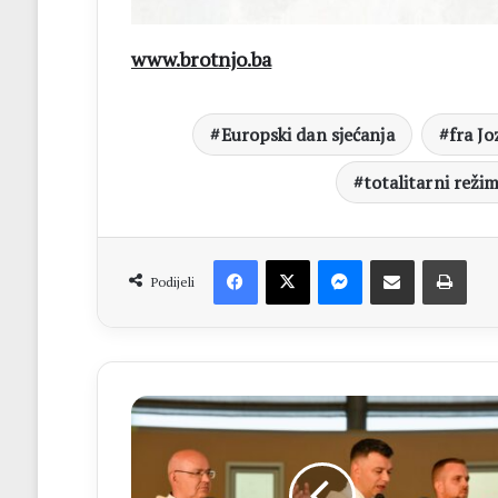
www.brotnjo.ba
Europski dan sjećanja
fra J
totalitarni režim
Facebook
X
Messenger
Dijeli putem Emaila
Print
Podijeli
MLADIFEST
Fra
Zvonimir
Pavičić