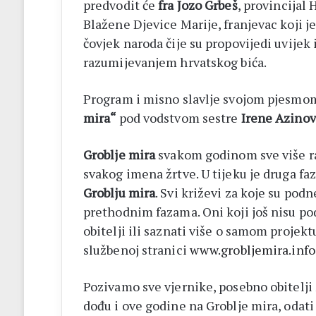
predvodit će
fra Jozo Grbeš
, provincijal
Blažene Djevice Marije, franjevac koji j
čovjek naroda čije su propovijedi uvije
razumijevanjem hrvatskog bića.
Program i misno slavlje svojom pjesmom
mira“
pod vodstvom sestre
Irene Azinov
Groblje mira
svakom godinom sve više ras
svakog imena žrtve. U tijeku je druga fa
Groblju mira
. Svi križevi za koje su podn
prethodnim fazama. Oni koji još nisu podn
obitelji ili saznati više o samom projek
službenoj stranici
www.grobljemira.info
Pozivamo sve vjernike, posebno obitelji 
dođu i ove godine na Groblje mira, odati