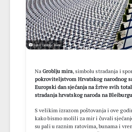
–
Brotnjo
2026.
Foto: Groblje mira
Na
Groblju mira
, simbolu stradanja i sp
pokroviteljstvom Hrvatskog narodnog s
Europski dan sjećanja na žrtve svih total
stradanja hrvatskog naroda na Bleiburg
S velikim izrazom poštovanja i ove godi
kako bismo molili za mir i čuvali sjećanj
su pali u raznim ratovima, bunama i vre