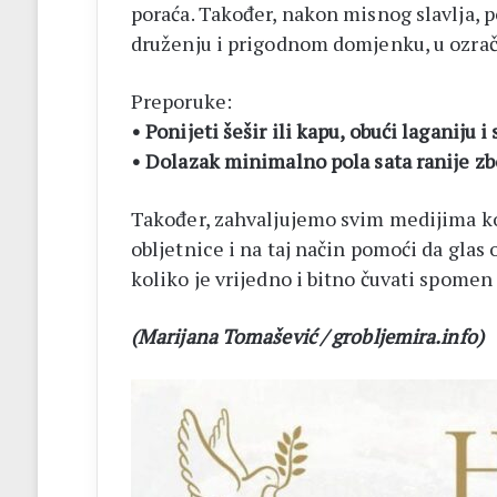
poraća. Također, nakon misnog slavlja,
druženju i prigodnom domjenku, u ozračju 
Preporuke:
• Ponijeti šešir ili kapu, obući laganiju 
• Dolazak minimalno pola sata ranije zb
Također, zahvaljujemo svim medijima koji 
obljetnice i na taj način pomoći da glas
koliko je vrijedno i bitno čuvati spomen 
(Marijana Tomašević / grobljemira.info)