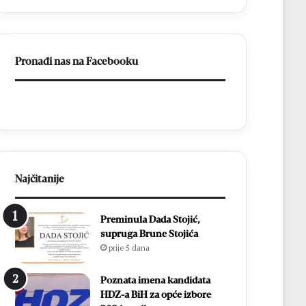
14
biskupa
Pronađi nas na Facebooku
Najčitanije
Preminula Dada Stojić,
supruga Brune Stojića
prije 5 dana
Poznata imena kandidata
HDZ-a BiH za opće izbore