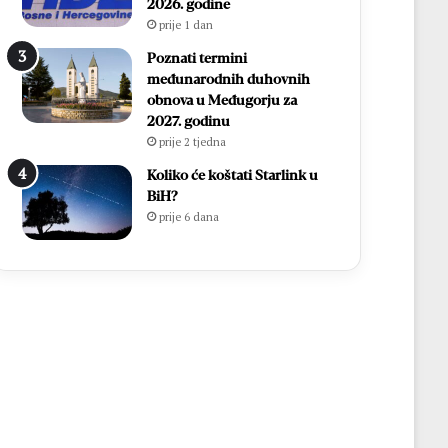
2026. godine
prije 1 dan
Poznati termini
međunarodnih duhovnih
obnova u Međugorju za
2027. godinu
prije 2 tjedna
Koliko će koštati Starlink u
BiH?
prije 6 dana