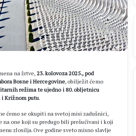
omena na žrtve,
23. kolovoza 2025., pod
abora Bosne i Hercegovine
, obilježit ćemo
itarnih režima te ujedno i 80. obljetnicu
u i Križnom putu
.
ne ćemo se okupiti na svetoj misi zadušnici,
e na one koji su predugo bili prešućivani i koji
menu zlosilja. Ove godine sveto misno slavlje