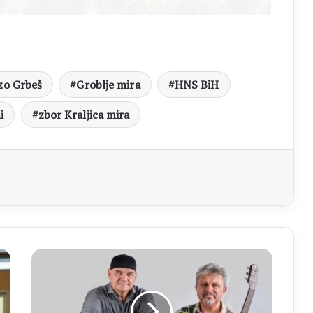
ozo Grbeš
Groblje mira
HNS BiH
i
zbor Kraljica mira
aj
PROMO
Večeras
glazbeni
spektakl