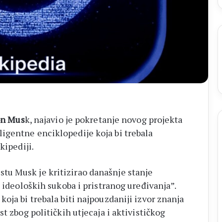
14
biskupa
on Mus
k, najavio je pokretanje novog projekta
igentne enciklopedije koja bi trebala
ipediji.
u Musk je kritizirao današnje stanje
o ideoloških sukoba i pristranog uređivanja”.
oja bi trebala biti najpouzdaniji izvor znanja
t zbog političkih utjecaja i aktivističkog