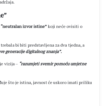
adržaja.
ne”
i
“neutralan izvor istine”
koji neće ovisiti o
trebala bi biti predstavljena za dva tjedna, a
ve generacije digitalnog znanja”.
je vizija –
“razumjeti svemir pomoću umjetne
uje što je istina, javnost će uskoro imati priliku