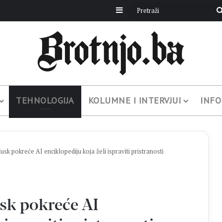
Sidebar
TEHNOLOGIJA
KOLUMNE I INTERVJUI
INFO
pokreće AI enciklopediju koja želi ispraviti pristranosti
k pokreće AI