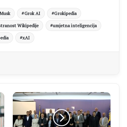
 Musk
Grok AI
Grokipedia
stranost Wikipedije
umjetna inteligencija
edia
xAI
aj
OPĆINA
ČITLUK
Federalno
ministarstvo
okoliša
i