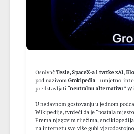
Osnivač
Tesle, SpaceX-a i tvrtke xAI
,
El
pod nazivom
Grokipedia
– umjetno-intel
predstavljati
“neutralnu alternativu”
Wik
U nedavnom gostovanju u jednom podcast
Wikipedije, tvrdeći da je “postala mjest
Prema njegovim riječima, enciklopedija k
na internetu sve više gubi vjerodostojnos