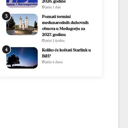
2026. godine
prije 1 dan
Poznati termini
međunarodnih duhovnih
obnova u Međugorju za
2027. godinu
prije 2 tjedna
Koliko će koštati Starlink u
BiH?
prije 6 dana