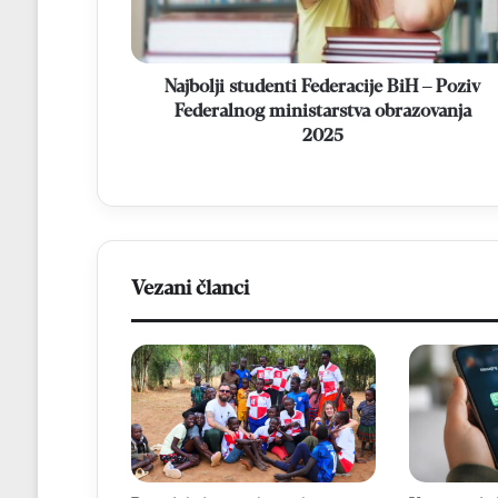
Federalnog
ministarstva
obrazovanja
2025
Najbolji studenti Federacije BiH – Poziv
Federalnog ministarstva obrazovanja
2025
Vezani članci