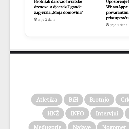
Brotnjak darovao hrvatske
Upozorenje 
dresove, a djeca iz Ugande
WhatsAppa:
zapjevala „Moja domovina“
prevarantim
pristup rač
prije 2 dana
prije 3 dana
Atletika
BiH
Brotnjo
Cr
HNŽ
INFO
Intervjui
Međugorje
Najave
Nogomet