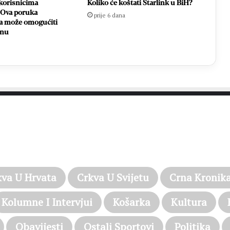
korisnicima
Koliko će koštati Starlink u BiH?
 Ova poruka
prije 6 dana
a može omogućiti
unu
PROČITAJTE JOŠ…
kva U Hrvata
Crkva U Svijetu
Crna Kronik
Kolumne I Intervjui
Košarka
Kultura
Obavijesti
Ostali Sportovi
Politika