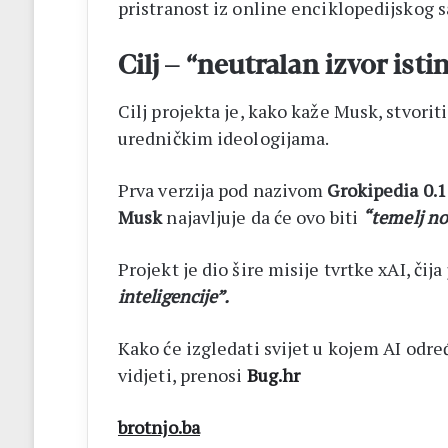
pristranost iz online enciklopedijskog s
Cilj – “neutralan izvor isti
Cilj projekta je, kako kaže Musk, stvorit
uredničkim ideologijama.
Prva verzija pod nazivom
Grokipedia 0.1
Musk
najavljuje da će ovo biti
“temelj no
Projekt je dio šire misije tvrtke xAI, čija 
inteligencije”.
Kako će izgledati svijet u kojem AI određ
vidjeti, prenosi
Bug.hr
brotnjo.ba