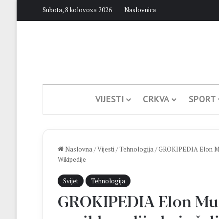
Subota, 8 kolovoza 2026
Naslovnica
VIJESTI
CRKVA
SPORT
Naslovna
/
Vijesti
/
Tehnologija
/
GROKIPEDIA Elon Musk 
Wikipedije
Svijet
Tehnologija
GROKIPEDIA Elon Mus