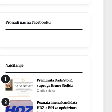
–
Brotnjo
2026.
Pronađi nas na Facebooku
Najčitanije
Preminula Dada Stojić,
supruga Brune Stojića
prije 5 dana
Poznata imena kandidata
HDZ-a BiH za opće izbore