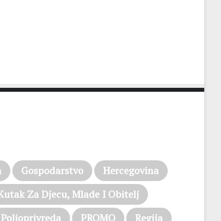
a
Gospodarstvo
Hercegovina
Kutak Za Djecu, Mlade I Obitelj
Poljoprivreda
PROMO
Regija