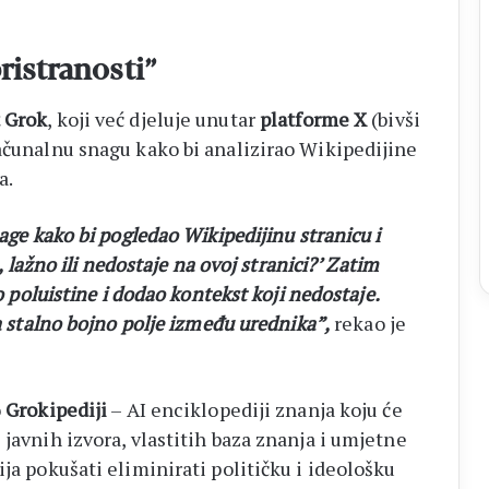
ristranosti”
t Grok
, koji već djeluje unutar
platforme X
(bivši
računalnu snagu kako bi analizirao Wikipedijine
a.
nage kako bi pogledao Wikipedijinu stranicu i
o, lažno ili nedostaje na ovoj stranici?’ Zatim
io poluistine i dodao kontekst koji nedostaje.
la stalno bojno polje između urednika”,
rekao je
o
Grokipediji
– AI enciklopediji znanja koju će
 javnih izvora, vlastitih baza znanja i umjetne
ija pokušati eliminirati političku i ideološku