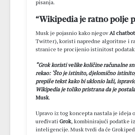
pisanja.
“Wikipedia je ratno polje p
Musk je pojasnio kako njegov
AI chatbo
Twitter), koristi napredne algoritme i 
stranice te procijenio istinitost podatak
“Grok koristi velike količine računalne s
rekao: ‘Što je istinito, djelomično istinit
prepiše tekst kako bi uklonio laži, isprav
Wikipedia je toliko pristrana da je posta
Musk
.
Upravo iz tog koncepta nastala je ideja 
uređivati
Grok
, kombinirajući podatke iz
inteligencije. Musk tvrdi da će Grokiped