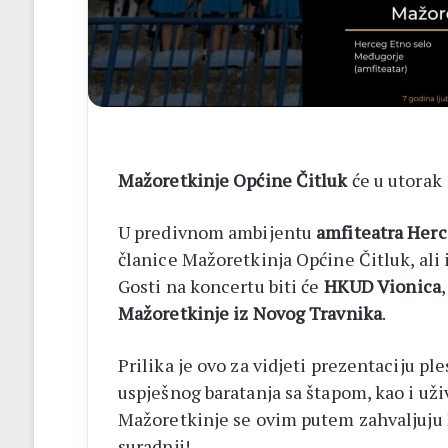
14
biskupa
Mažoretkinje Općine Čitluk
će u utorak 
U predivnom ambijentu
amfiteatra Herc
članice Mažoretkinja Općine Čitluk, ali i
Gosti na koncertu biti će
HKUD Vionica
Mažoretkinje iz Novog Travnika
.
Prilika je ovo za vidjeti prezentaciju pl
uspješnog baratanja sa štapom, kao i uži
Mažoretkinje se ovim putem zahvaljuju 
suradnji!