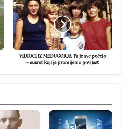
VIDIOCI
IZ
MEĐUGORJA
Tu
je
sve
počelo
–
susret
koji
VIDIOCI IZ MEĐUGORJA Tu je sve počelo
je
– susret koji je promijenio povijest
promijenio
povijest