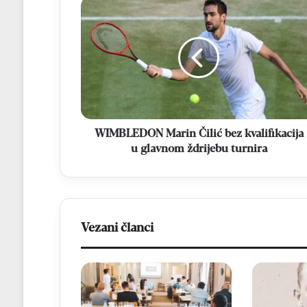
WIMBLEDON
Marin
Čilić
bez
kvalifikacija
u
glavnom
ždrijebu
turnira
WIMBLEDON Marin Čilić bez kvalifikacija
u glavnom ždrijebu turnira
Vezani članci