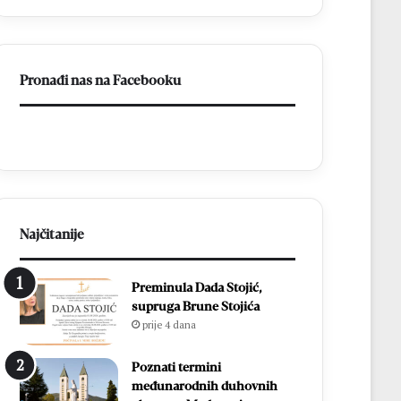
ligu
FBiH
Pronađi nas na Facebooku
Najčitanije
Preminula Dada Stojić,
supruga Brune Stojića
prije 4 dana
Poznati termini
međunarodnih duhovnih