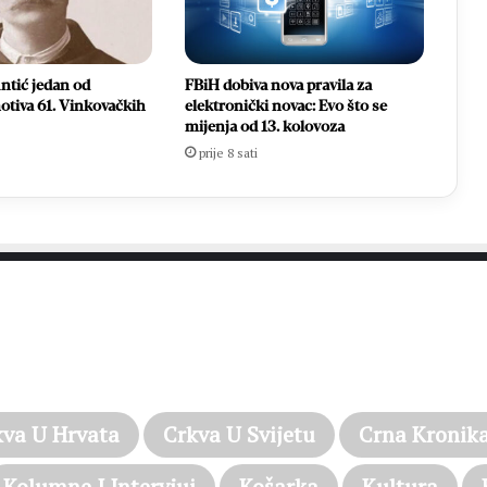
ntić jedan od
FBiH dobiva nova pravila za
otiva 61. Vinkovačkih
elektronički novac: Evo što se
mijenja od 13. kolovoza
prije 8 sati
PROČITAJTE JOŠ…
kva U Hrvata
Crkva U Svijetu
Crna Kronik
Kolumne I Intervjui
Košarka
Kultura