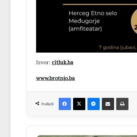
Izvor:
citluk.ba
www.brotnjo.ba
Facebook
X
Messenger
Dijeli putem Emaila
Print
Podijeli