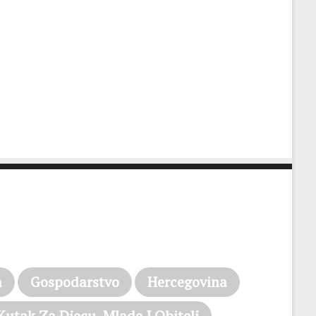
a
Gospodarstvo
Hercegovina
Kutak Za Djecu, Mlade I Obitelj