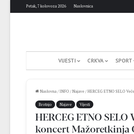
Petak, 7 kolovoza 2026
Naslovnica
VIJESTI
CRKVA
SPORT
Naslovna
/
INFO
/
Najave
/
HERCEG ETNO SELO Večeras 
Brotnjo
Najave
Vijesti
HERCEG ETNO SELO Ve
koncert Mažoretkinja 