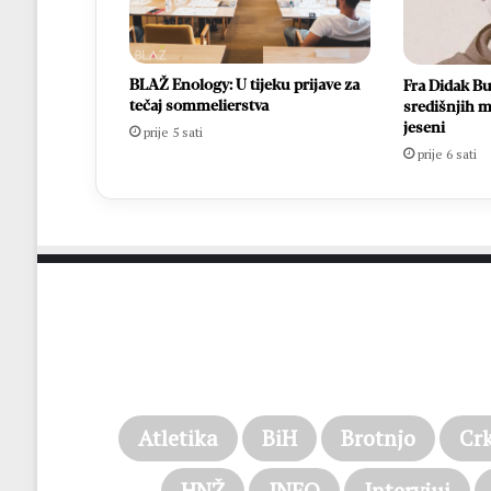
BLAŽ Enology: U tijeku prijave za
Fra Didak Bu
tečaj sommelierstva
središnjih m
jeseni
prije 5 sati
prije 6 sati
Atletika
BiH
Brotnjo
Cr
HNŽ
INFO
Intervjui