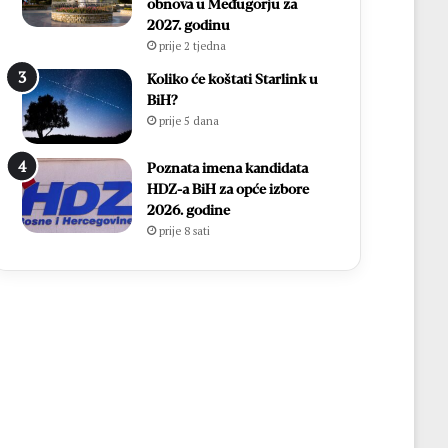
obnova u Međugorju za
2027. godinu
prije 2 tjedna
Koliko će koštati Starlink u
BiH?
prije 5 dana
Poznata imena kandidata
HDZ-a BiH za opće izbore
2026. godine
prije 8 sati