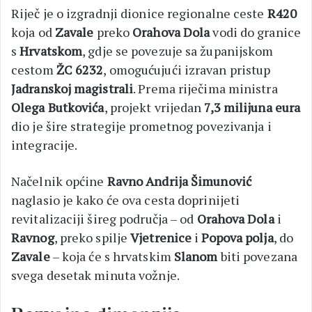
Riječ je o izgradnji dionice regionalne ceste
R420
koja od
Zavale
preko
Orahova Dola
vodi do granice
s
Hrvatskom
, gdje se povezuje sa županijskom
cestom
ŽC 6232
, omogućujući izravan pristup
Jadranskoj magistrali
. Prema riječima ministra
Olega Butkovića
, projekt vrijedan
7,3 milijuna eura
dio je šire strategije prometnog povezivanja i
integracije.
Načelnik općine
Ravno
Andrija
Šimunović
naglasio je kako će ova cesta doprinijeti
revitalizaciji šireg područja – od
Orahova Dola
i
Ravnog
, preko spilje
Vjetrenice
i
Popova polja
, do
Zavale
– koja će s hrvatskim
Slanom
biti povezana
svega desetak minuta vožnje.