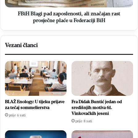
prosječne
plaće
u
FBiH Blagi pad zaposlenosti, ali značajan rast
Federaciji
prosječne plaće u Federaciji BiH
BiH
Vezani članci
BLAŽ Enology: U tijeku prijave
Fra Didak Buntić jedan od
za tečaj sommelierstva
središnjih motiva 61.
Vinkovačkih jeseni
prije 6 sati
prije 8 sati