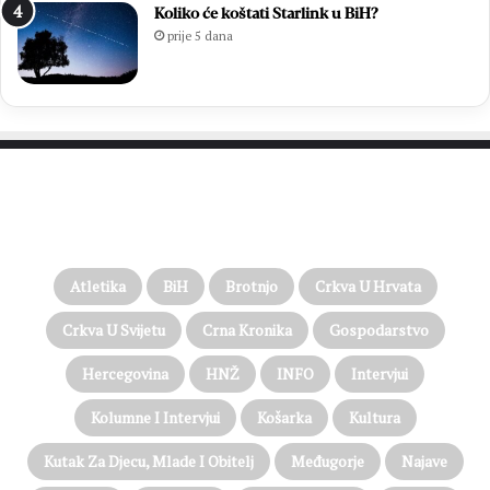
Koliko će koštati Starlink u BiH?
prije 5 dana
PROČITAJTE JOŠ…
Atletika
BiH
Brotnjo
Crkva U Hrvata
Crkva U Svijetu
Crna Kronika
Gospodarstvo
Hercegovina
HNŽ
INFO
Intervjui
Kolumne I Intervjui
Košarka
Kultura
Kutak Za Djecu, Mlade I Obitelj
Međugorje
Najave