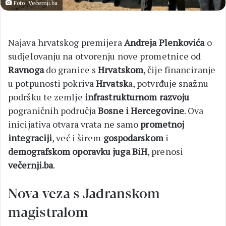
Foto: Večernji.ba
Najava hrvatskog premijera
Andreja Plenkovića
o
sudjelovanju na otvorenju nove prometnice od
Ravnoga
do granice s
Hrvatskom
, čije financiranje
u potpunosti pokriva
Hrvatsk
a, potvrđuje snažnu
podršku te zemlje
infrastrukturnom razvoju
pograničnih područja
Bosne i Hercegovine
. Ova
inicijativa otvara vrata ne samo
prometnoj
integraciji
, već i širem
gospodarskom
i
demografskom oporavku
juga BiH
, prenosi
večernji.ba
.
Nova veza s Jadranskom
magistralom