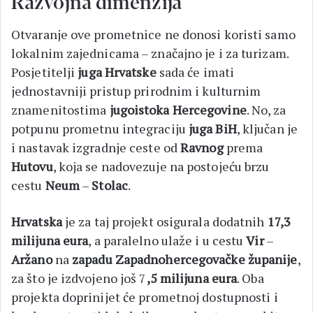
Razvojna dimenzija
Otvaranje ove prometnice ne donosi koristi samo
lokalnim zajednicama – značajno je i za turizam.
Posjetitelji
juga Hrvatske
sada će imati
jednostavniji pristup prirodnim i kulturnim
znamenitostima
jugoistoka Hercegovine
. No, za
potpunu prometnu integraciju
juga BiH
, ključan je
i nastavak izgradnje ceste od
Ravnog
prema
Hutovu
, koja se nadovezuje na postojeću brzu
cestu
Neum
–
Stolac
.
Hrvatska
je za taj projekt osigurala dodatnih
17,3
milijuna eura
, a paralelno ulaže i u cestu
Vir
–
Aržano
na
zapadu Zapadnohercegovačke županije
,
za što je izdvojeno još 7
,5 milijuna eura
. Oba
projekta doprinijet će prometnoj dostupnosti i