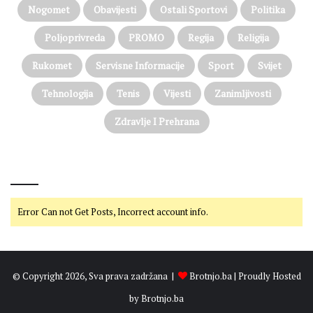
Nogomet
Obavijesti
Ostali Sportovi
Politika
Poljoprivreda
PROMO
Regija
Religija
Rukomet
Servisne Informacije
Sport
Svijet
Tehnologija
Tenis
Vijesti
Zanimljivosti
Zdravlje I Prehrana
@on Twitter
Error Can not Get Posts, Incorrect account info.
© Copyright 2026, Sva prava zadržana |
Brotnjo.ba
| Proudly Hosted
by
Brotnjo.ba