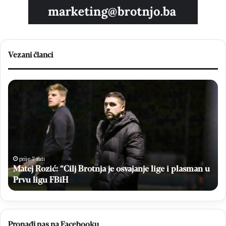
Vezani članci
Matej
Br
Rozić:
Em
“Cilj
Sto
Brotnja
bri
je
u
osvajanje
vel
lige
po
i
Hr
prije 7 sati
plasman
Matej Rozić: “Cilj Brotnja je osvajanje lige i plasman u
na
u
Br
a
Prvu ligu FBiH
Prvu
ligu
FBiH
Pronađi nas na Facebooku