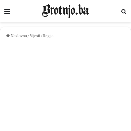
Izbornik
Pr
Naslovna
/
Vijesti
/
Regija