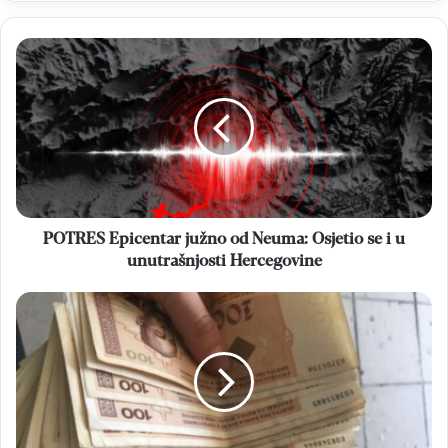
POTRES
Epicentar
južno
od
Neuma:
Osjetio
se
i
u
unutrašnjosti
POTRES Epicentar južno od Neuma: Osjetio se i u
Hercegovine
unutrašnjosti Hercegovine
FBiH
Blagi
pad
zaposlenosti,
ali
značajan
rast