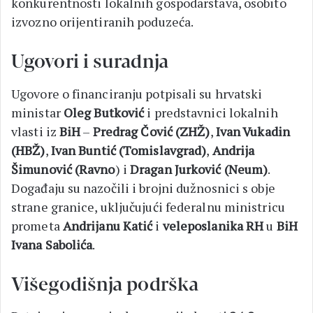
konkurentnosti lokalnih gospodarstava, osobito
izvozno orijentiranih poduzeća.
Ugovori i suradnja
Ugovore o financiranju potpisali su hrvatski
ministar
Oleg Butković
i predstavnici lokalnih
vlasti iz
BiH
–
Predrag Čović (ZHŽ)
,
Ivan Vukadin
(HBŽ)
,
Ivan Buntić (Tomislavgrad)
,
Andrija
Šimunović (Ravno
) i
Dragan Jurković (Neum)
.
Događaju su nazočili i brojni dužnosnici s obje
strane granice, uključujući federalnu ministricu
prometa
Andrijanu Katić
i
veleposlanika RH
u
BiH
Ivana Sabolića
.
Višegodišnja podrška