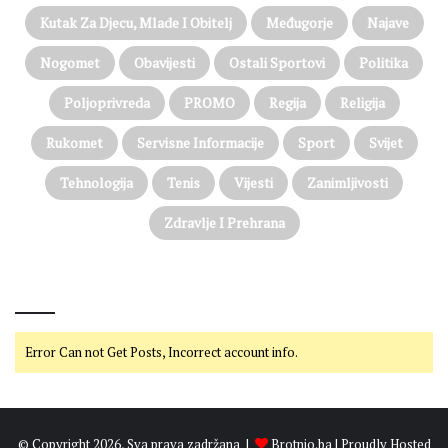
Kutak Za Djecu, Mlade I Obitelj
Međugorje
Najave
Nogomet
Obavijesti
Ostali Sportovi
Politika
Poljoprivreda
PROMO
Regija
Religija
Rukomet
Servisne Informacije
Sport
Svijet
Tehnologija
Tenis
Vijesti
Zanimljivosti
Zdravlje I Prehrana
@on Twitter
Error Can not Get Posts, Incorrect account info.
© Copyright 2026, Sva prava zadržana |
Brotnjo.ba
| Proudly Hosted