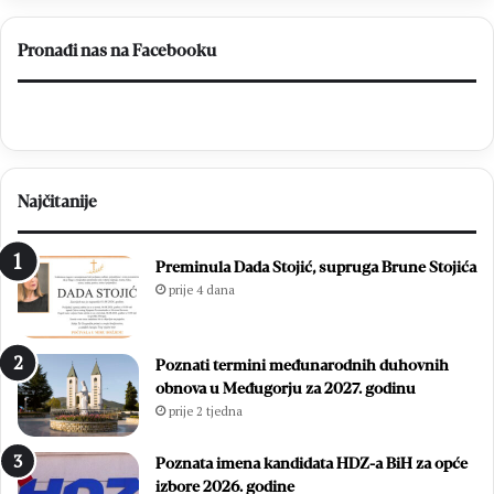
FBiH
Pronađi nas na Facebooku
Najčitanije
Preminula Dada Stojić, supruga Brune Stojića
prije 4 dana
Poznati termini međunarodnih duhovnih
obnova u Međugorju za 2027. godinu
prije 2 tjedna
Poznata imena kandidata HDZ-a BiH za opće
izbore 2026. godine