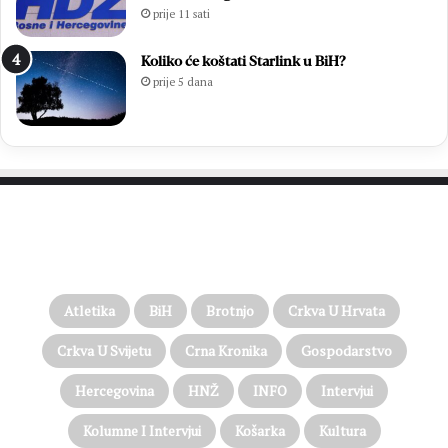
prije 11 sati
Koliko će koštati Starlink u BiH?
prije 5 dana
PROČITAJTE JOŠ…
Atletika
BiH
Brotnjo
Crkva U Hrvata
Crkva U Svijetu
Crna Kronika
Gospodarstvo
Hercegovina
HNŽ
INFO
Intervjui
Kolumne I Intervjui
Košarka
Kultura