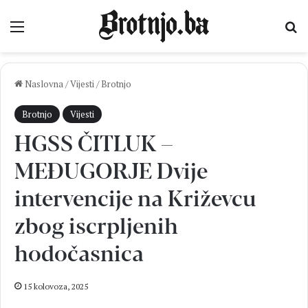
Izbornik
Pr
Naslovna
/
Vijesti
/
Brotnjo
Brotnjo
Vijesti
HGSS ČITLUK –
MEĐUGORJE Dvije
intervencije na Križevcu
zbog iscrpljenih
hodočasnica
15 kolovoza, 2025