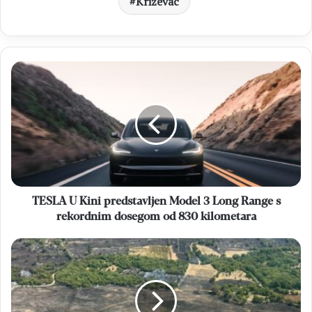
Križevac
TESLA
U
Kini
predstavljen
Model
3
Long
Range
s
rekordnim
TESLA U Kini predstavljen Model 3 Long Range s
dosegom
rekordnim dosegom od 830 kilometara
od
830
POŽARI
kilometara
Vatrogasci
Mostara
i
Čitluka