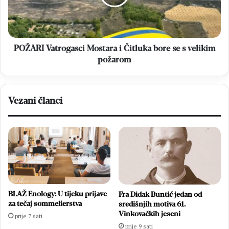
bore
se
s
velikim
požarom
POŽARI Vatrogasci Mostara i Čitluka bore se s velikim
požarom
Vezani članci
BLAŽ Enology: U tijeku prijave
Fra Didak Buntić jedan od
za tečaj sommelierstva
središnjih motiva 61.
Vinkovačkih jeseni
prije 7 sati
prije 9 sati