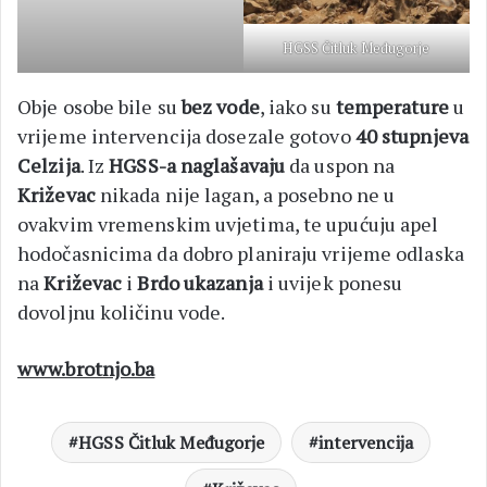
HGSS Čitluk Međugorje
Obje osobe bile su
bez vode
, iako su
temperature
u
vrijeme intervencija dosezale gotovo
40 stupnjeva
Celzija
. Iz
HGSS-a naglašavaju
da uspon na
Križevac
nikada nije lagan, a posebno ne u
ovakvim vremenskim uvjetima, te upućuju apel
hodočasnicima da dobro planiraju vrijeme odlaska
na
Križevac
i
Brdo ukazanja
i uvijek ponesu
dovoljnu količinu vode.
www.brotnjo.ba
HGSS Čitluk Međugorje
intervencija