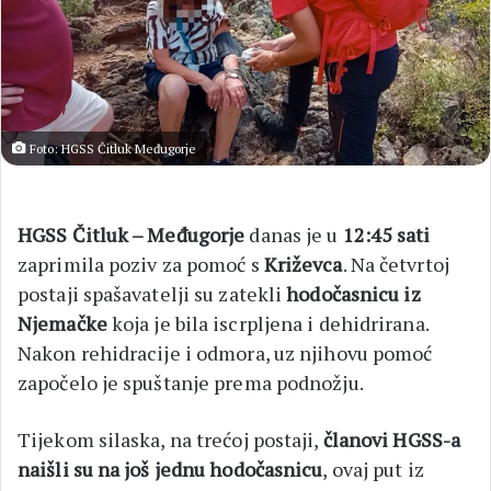
Foto: HGSS Čitluk Međugorje
HGSS Čitluk – Međugorje
danas je u
12:45
sati
zaprimila poziv za pomoć s
Križevca
. Na četvrtoj
postaji spašavatelji su zatekli
hodočasnicu iz
Njemačke
koja je bila iscrpljena i dehidrirana.
Nakon rehidracije i odmora, uz njihovu pomoć
započelo je spuštanje prema podnožju.
Tijekom silaska, na trećoj postaji,
članovi HGSS-a
naišli su na još jednu hodočasnicu
, ovaj put iz