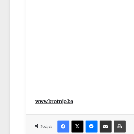
www.brotnjo.ba
Facebook
X
Messenger
Dijeli putem Emaila
Print
Podijeli