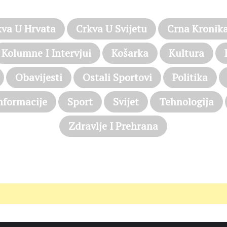
kva U Hrvata
Crkva U Svijetu
Crna Kronik
Kolumne I Intervjui
Košarka
Kultura
Obavijesti
Ostali Sportovi
Politika
nformacije
Sport
Svijet
Tehnologija
Zdravlje I Prehrana