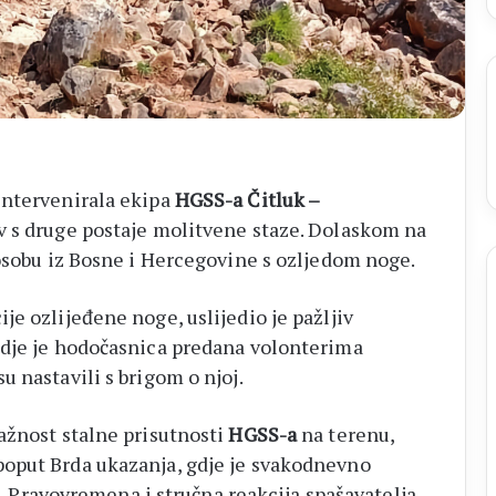
ligu
FBiH
ntervenirala ekipa
HGSS-a Čitluk –
v s druge postaje molitvene staze. Dolaskom na
 osobu iz Bosne i Hercegovine s ozljedom noge.
e ozlijeđene noge, uslijedio je pažljiv
ndje je hodočasnica predana volonterima
 su nastavili s brigom o njoj.
ažnost stalne prisutnosti
HGSS-a
na terenu,
oput Brda ukazanja, gdje je svakodnevno
ja. Pravovremena i stručna reakcija spašavatelja