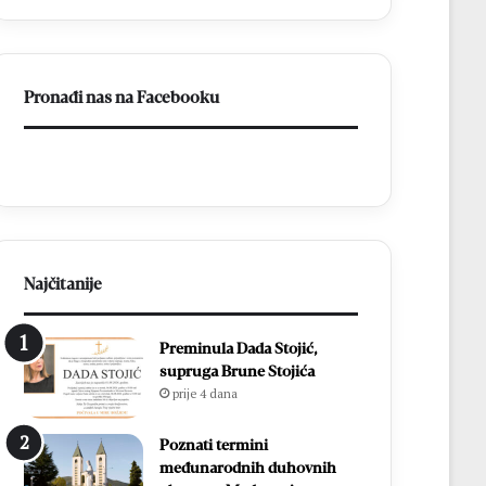
Pronađi nas na Facebooku
Najčitanije
Preminula Dada Stojić,
supruga Brune Stojića
prije 4 dana
Poznati termini
međunarodnih duhovnih