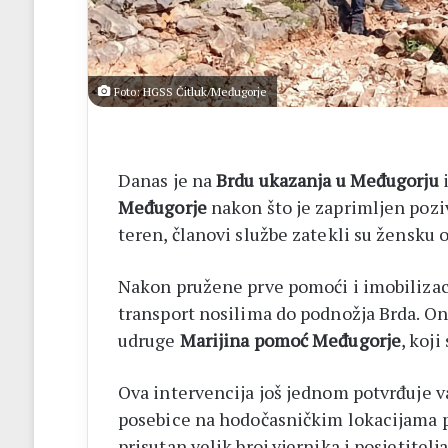
4
iskupa
Foto: HGSS Čitluk/Međugorje
Danas je na
Brdu ukazanja u Međugorju
i
Međugorje
nakon što je zaprimljen pozi
teren, članovi službe zatekli su žensku
Nakon pružene prve pomoći i imobilizacij
transport nosilima do podnožja Brda. O
udruge
Marijina pomoć Međugorje
, koji
Ova intervencija još jednom potvrđuje v
posebice na hodočasničkim lokacijama p
prisutan velik broj vjernika i posjetitel