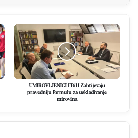
UMIROVLJENICI
FBiH
Zahtijevaju
pravedniju
formulu
za
usklađivanje
mirovina
UMIROVLJENICI FBiH Zahtijevaju
pravedniju formulu za usklađivanje
mirovina