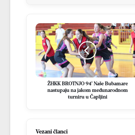
ŽHKK
BROTNJO
94'
Naše
Bubamare
nastupaju
na
jakom
međunarodnom
turniru
ŽHKK BROTNJO 94' Naše Bubamare
u
nastupaju na jakom međunarodnom
Čapljini
turniru u Čapljini
Vezani članci