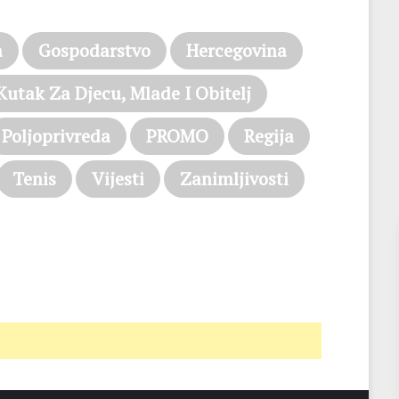
a
Gospodarstvo
Hercegovina
Kutak Za Djecu, Mlade I Obitelj
Poljoprivreda
PROMO
Regija
Tenis
Vijesti
Zanimljivosti