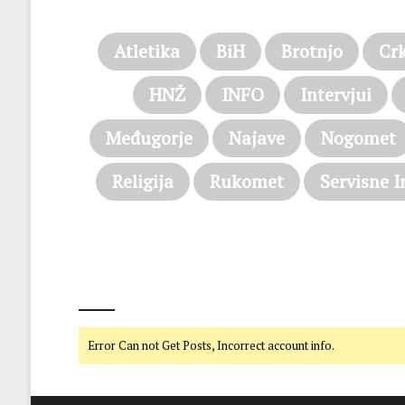
Atletika
BiH
Brotnjo
Cr
HNŽ
INFO
Intervjui
Međugorje
Najave
Nogomet
Religija
Rukomet
Servisne I
@on Twitter
Error Can not Get Posts, Incorrect account info.