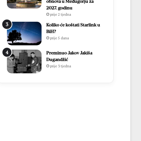
obnova u Međugorju za
2027. godinu
prije 2 tjedna
Koliko će koštati Starlink u
BiH?
prije 5 dana
Preminuo Jakov Jakiša
Dugandžić
prije 3 tjedna