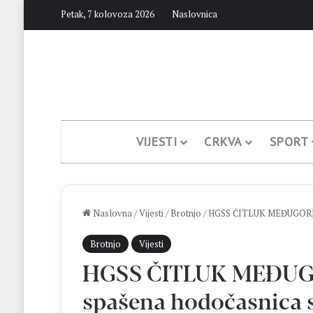
Petak, 7 kolovoza 2026
Naslovnica
VIJESTI
CRKVA
SPORT
Naslovna
/
Vijesti
/
Brotnjo
/
HGSS ČITLUK MEĐUGORJE 
Brotnjo
Vijesti
HGSS ČITLUK MEĐUGO
spašena hodočasnica 