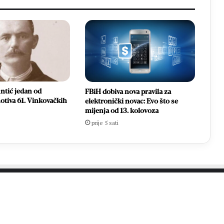
ntić jedan od
FBiH dobiva nova pravila za
otiva 61. Vinkovačkih
elektronički novac: Evo što se
mijenja od 13. kolovoza
prije 5 sati
PROČITAJTE JOŠ…