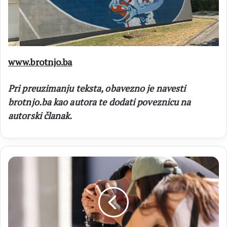
www.brotnjo.ba
Pri preuzimanju teksta, obavezno je navesti
brotnjo.ba kao autora te dodati poveznicu na
autorski članak.
MOSTAR
Toplinski
udar
zabilježeno
41
°C