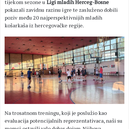
tijekom sezone u
Ligi mladih Herceg-Bosne
pokazali zavidnu razinu igre te zasluženo dobili
poziv među 20 najperspektivnijih mladih
košarkaša iz hercegovačke regije.
Na trosatnom treningu, koji je poslužio kao
evaluacija potencijalnih reprezentativaca, naši su
momci ostavili vrlo dobar dojam. Njihova