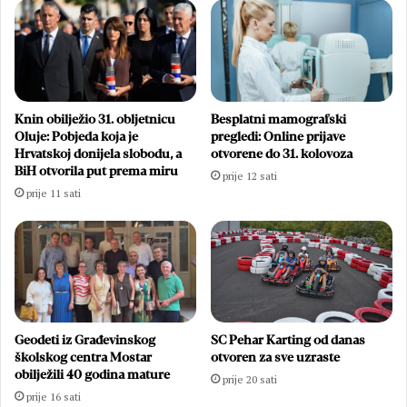
Knin obilježio 31. obljetnicu
Besplatni mamografski
Oluje: Pobjeda koja je
pregledi: Online prijave
Hrvatskoj donijela slobodu, a
otvorene do 31. kolovoza
BiH otvorila put prema miru
prije 12 sati
prije 11 sati
Geodeti iz Građevinskog
SC Pehar Karting od danas
školskog centra Mostar
otvoren za sve uzraste
obilježili 40 godina mature
prije 20 sati
prije 16 sati