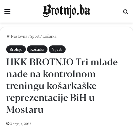
Izbornik
Pr
Naslovna
/
Sport
/
Košarka
Brotnjo
Košarka
Vijesti
HKK BROTNJO Tri mlade
nade na kontrolnom
treningu košarkaške
reprezentacije BiH u
Mostaru
3 srpnja, 2025