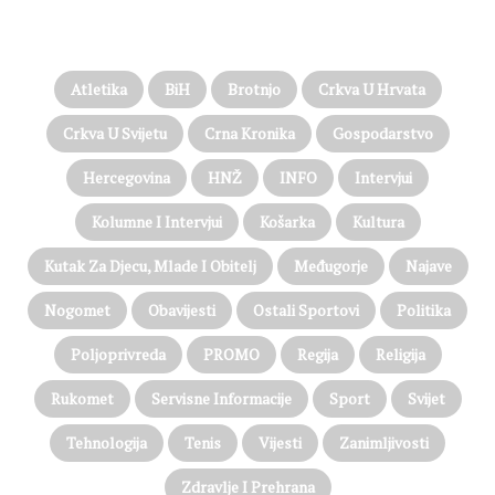
PROČITAJTE JOŠ…
Atletika
BiH
Brotnjo
Crkva U Hrvata
Crkva U Svijetu
Crna Kronika
Gospodarstvo
Hercegovina
HNŽ
INFO
Intervjui
Kolumne I Intervjui
Košarka
Kultura
Kutak Za Djecu, Mlade I Obitelj
Međugorje
Najave
Nogomet
Obavijesti
Ostali Sportovi
Politika
Poljoprivreda
PROMO
Regija
Religija
Rukomet
Servisne Informacije
Sport
Svijet
Tehnologija
Tenis
Vijesti
Zanimljivosti
Zdravlje I Prehrana