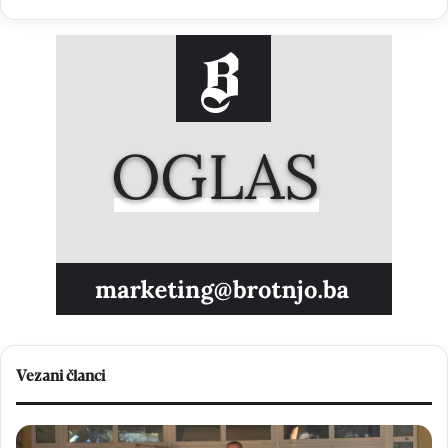
Vezani članci
HNK
Bi