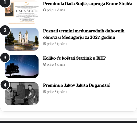
Preminula Dada Stojić, supruga Brune Stojića
prije 2 dana
Poznati termini međunarodnih duhovnih
obnova u Međugorju za 2027. godinu
prije 2 tjedna
Koliko će koštati Starlink u BiH?
prije 3 dana
Preminuo Jakov Jakiša Dugandžić
prije 3 tjedna