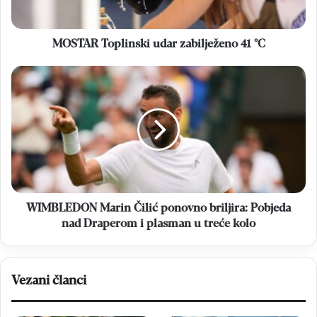
MOSTAR Toplinski udar zabilježeno 41 °C
WIMBLEDON
Marin
Čilić
ponovno
briljira:
Pobjeda
nad
Draperom
i
plasman
WIMBLEDON Marin Čilić ponovno briljira: Pobjeda
u
nad Draperom i plasman u treće kolo
treće
kolo
Vezani članci