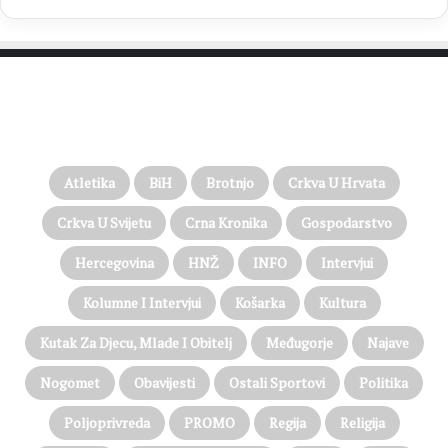
PROČITAJTE JOŠ…
Atletika
BiH
Brotnjo
Crkva U Hrvata
Crkva U Svijetu
Crna Kronika
Gospodarstvo
Hercegovina
HNŽ
INFO
Intervjui
Kolumne I Intervjui
Košarka
Kultura
Kutak Za Djecu, Mlade I Obitelj
Međugorje
Najave
Nogomet
Obavijesti
Ostali Sportovi
Politika
Poljoprivreda
PROMO
Regija
Religija