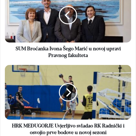
Ivona
Šego
Marić
u
novoj
upravi
Pravnog
fakulteta
SUM Broćanka Ivona Šego Marić u novoj upravi
Pravnog fakulteta
HRK
MEĐUGORJE
Uvjerljivo
svladao
RK
Radnički
i
osvojio
prve
bodove
HRK MEĐUGORJE Uvjerljivo svladao RK Radnički i
u
osvojio prve bodove u novoj sezoni