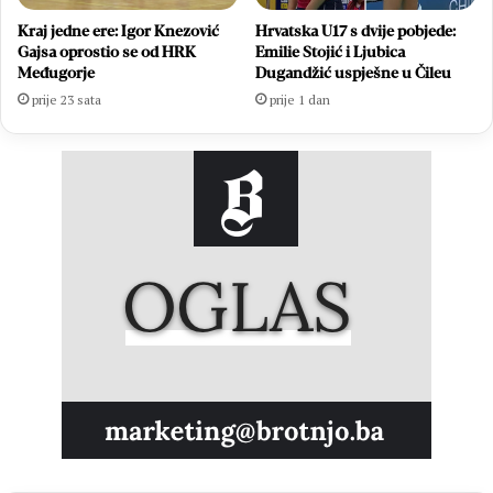
Kraj jedne ere: Igor Knezović
Hrvatska U17 s dvije pobjede:
Gajsa oprostio se od HRK
Emilie Stojić i Ljubica
Međugorje
Dugandžić uspješne u Čileu
prije 23 sata
prije 1 dan