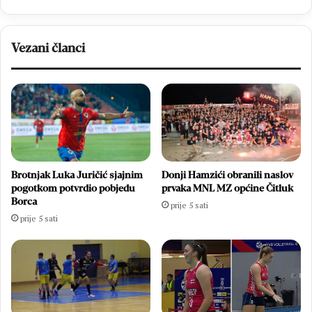
novoj
sezoni
Vezani članci
Brotnjak Luka Juričić sjajnim
Donji Hamzići obranili naslov
pogotkom potvrdio pobjedu
prvaka MNL MZ općine Čitluk
Borca
prije 5 sati
prije 5 sati