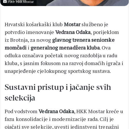
Foto: HKK Mostar
Hrvatski košarkaški klub
Mostar
službeno je
potvrdio imenovanje
Vedrana Odaka
, porijeklom
iz Brotnja, za novog
glavnog trenera seniorske
momčadi
i
generalnog menadžera kluba
. Ova
odluka označava početak novog razdoblja u radu
kluba, s jasnim fokusom na razvoj domaćih igrača i
unaprjeđenje cjelokupnog sportskog sustava.
Sustavni pristup i jačanje svih
selekcija
Pod vodstvom
Vedrana Odaka
, HKK Mostar kreće u
fazu konsolidacije i modernizacije rada. Cilj je
ojačati sve selekcije, uvesti jedinstveni trenažni