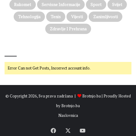
Rukomet
Servisne Informacije
Sport
Svijet
Tehnologija
Tenis
Vijesti
Zanimljivosti
Zdravlje I Prehrana
@on Twitter
Error Can not Get Posts, Incorrect account info.
© Copyright 2026, Sva prava zadržana |
Brotnjo.ba
| Proudly Hosted
by
Brotnjo.ba
Naslovnica
Facebook
X
YouTube