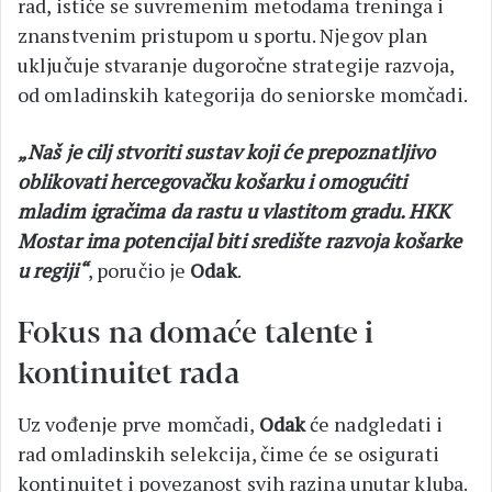
rad, ističe se suvremenim metodama treninga i
znanstvenim pristupom u sportu. Njegov plan
uključuje stvaranje dugoročne strategije razvoja,
od omladinskih kategorija do seniorske momčadi.
„Naš je cilj stvoriti sustav koji će prepoznatljivo
oblikovati hercegovačku košarku i omogućiti
mladim igračima da rastu u vlastitom gradu. HKK
Mostar ima potencijal biti središte razvoja košarke
u regiji“
, poručio je
Odak
.
Fokus na domaće talente i
kontinuitet rada
Uz vođenje prve momčadi,
Odak
će nadgledati i
rad omladinskih selekcija, čime će se osigurati
kontinuitet i povezanost svih razina unutar kluba.