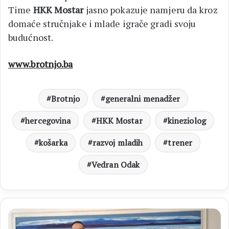
Time
HKK Mostar
jasno pokazuje namjeru da kroz
domaće stručnjake i mlade igrače gradi svoju
budućnost.
www.brotnjo.ba
Brotnjo
generalni menadžer
hercegovina
HKK Mostar
kineziolog
košarka
razvoj mladih
trener
Vedran Odak
SUM
Broćanka