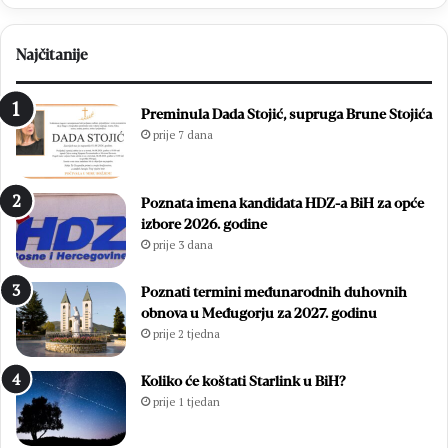
Najčitanije
Preminula Dada Stojić, supruga Brune Stojića
prije 7 dana
Poznata imena kandidata HDZ-a BiH za opće
izbore 2026. godine
prije 3 dana
Poznati termini međunarodnih duhovnih
obnova u Međugorju za 2027. godinu
prije 2 tjedna
Koliko će koštati Starlink u BiH?
prije 1 tjedan