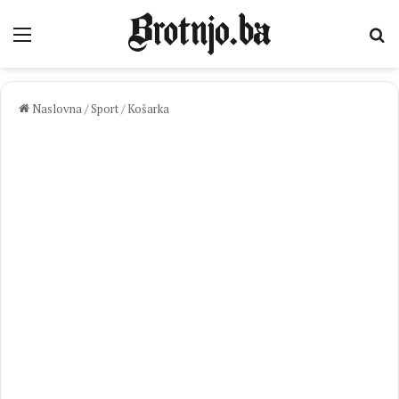
Izbornik
Pr
Naslovna
/
Sport
/
Košarka