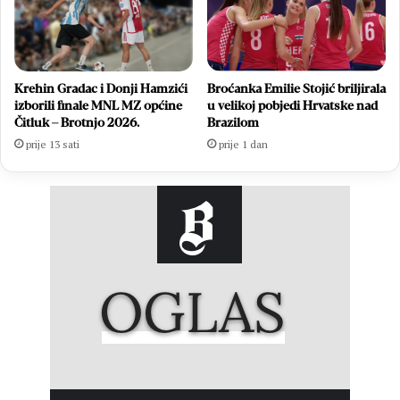
Krehin Gradac i Donji Hamzići
Broćanka Emilie Stojić briljirala
izborili finale MNL MZ općine
u velikoj pobjedi Hrvatske nad
Čitluk – Brotnjo 2026.
Brazilom
prije 13 sati
prije 1 dan