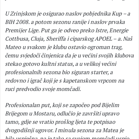
U Zrinjskom je osigurao naslov pobjednika Kup – a
BIH 2008. a potom sezonu ranije i naslov prvaka
Premijer Lige. Put ga je odveo preko Istre, Energie
Cottbusa, Cluja, Sheriffa i ciparskog APOEL – a. Naš
Mateo u svakom je klubu ostavio ogroman trag,
čemu svjedoči činjenica da je u većini svojih klubova
stekao gotovo kultni status, a u velikoj većini
profesionalnih sezona bio siguran starter, a
redovno i igrač koji je s kapetanskom vrpcom na
ruci predvodio svoje momčadi.
Profesionalan put, koji se započeo pod Bijelim
Brijegom u Mostaru, odlučio je završiti upravo
tamo, gdje se vratio prošlog ljeta te potpisao
dvogodišnji ugovor. I minula sezona za Matea je
bila uspješna, pa je tako sa svojom momčadi uspio