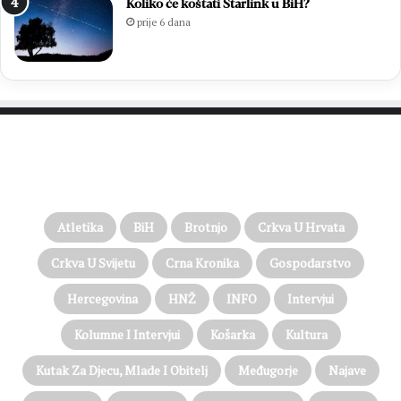
Koliko će koštati Starlink u BiH?
prije 6 dana
PROČITAJTE JOŠ…
Atletika
BiH
Brotnjo
Crkva U Hrvata
Crkva U Svijetu
Crna Kronika
Gospodarstvo
Hercegovina
HNŽ
INFO
Intervjui
Kolumne I Intervjui
Košarka
Kultura
Kutak Za Djecu, Mlade I Obitelj
Međugorje
Najave