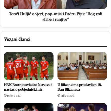
Padru
Piju:
“Bog
Tonči Huljić o vjeri, pop-misi i Padru Piju: “Bog voli
voli
slabe i ranjive”
slabe
i
ranjive”
Vezani članci
HNK Brotnjo svladao Neretvu i
U Blizancima proslavljen 18.
nastavio pobjednički niz
Dan Blizanaca
prije 7 sati
prije 8 sati