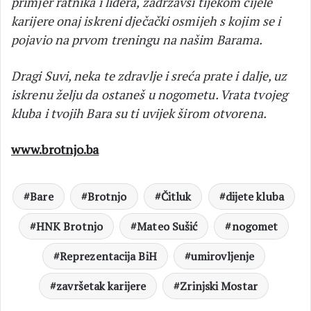
primjer ratnika i lidera, zadržavši tijekom cijele
karijere onaj iskreni dječački osmijeh s kojim se i
pojavio na prvom treningu na našim Barama.
Dragi Suvi, neka te zdravlje i sreća prate i dalje, uz
iskrenu želju da ostaneš u nogometu. Vrata tvojeg
kluba i tvojih Bara su ti uvijek širom otvorena.
www.brotnjo.ba
Bare
Brotnjo
Čitluk
dijete kluba
HNK Brotnjo
Mateo Sušić
nogomet
Reprezentacija BiH
umirovljenje
završetak karijere
Zrinjski Mostar