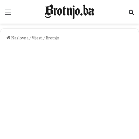
Izbornik
Pr
Naslovna
/
Vijesti
/
Brotnjo