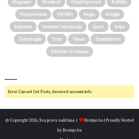
Nogomet
Obavijesti
Ostali Sportovi
Politika
Poljoprivreda
PROMO
Regija
Religija
Rukomet
Servisne Informacije
Sport
Svijet
Tehnologija
Tenis
Vijesti
Zanimljivosti
Zdravlje I Prehrana
@on Twitter
Error Can not Get Posts, Incorrect account info.
© Copyright 2026, Sva prava zadržana |
Brotnjo.ba
| Proudly Hosted
by
Brotnjo.ba