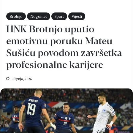
Brotnjo
Nogomet
Sport
Vijesti
HNK Brotnjo uputio
emotivnu poruku Mateu
Sušiću povodom završetka
profesionalne karijere
17 lipnja, 2026