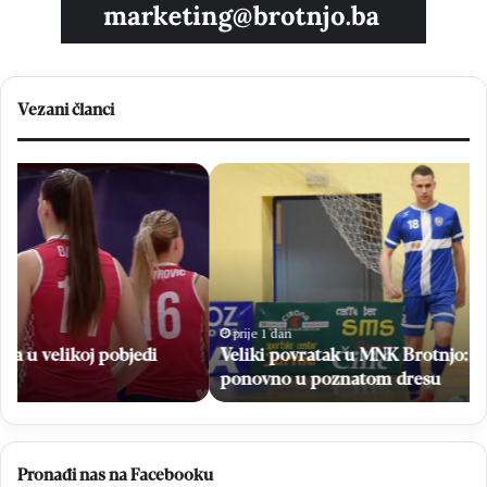
Vezani članci
Veliki
H
povratak
Br
u
sv
MNK
Ne
Brotnjo:
i
Zvonimir
na
Ćavar
po
ponovno
niz
prije 1 dan
u
Veliki povratak u MNK Brotnjo: Zvonimir Ćavar
poznatom
ponovno u poznatom dresu
dresu
Pronađi nas na Facebooku