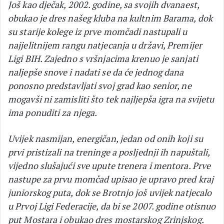
Još kao dječak, 2002. godine, sa svojih dvanaest,
obukao je dres našeg kluba na kultnim Barama, dok
su starije kolege iz prve momčadi nastupali u
najjelitnijem rangu natjecanja u državi, Premijer
Ligi BIH. Zajedno s vršnjacima krenuo je sanjati
naljepše snove i nadati se da će jednog dana
ponosno predstavljati svoj grad kao senior, ne
mogavši ni zamisliti što tek najljepša igra na svijetu
ima ponuditi za njega.
Uvijek nasmijan, energičan, jedan od onih koji su
prvi pristizali na treninge a posljednji ih napuštali,
vijedno slušajući sve upute trenera i mentora. Prve
nastupe za prvu momčad upisao je upravo pred kraj
juniorskog puta, dok se Brotnjo još uvijek natjecalo
u Prvoj Ligi Federacije, da bi se 2007. godine otisnuo
put Mostara i obukao dres mostarskog Zrinjskog.