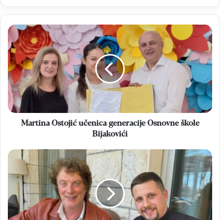
Martina
Ostojić
učenica
generacije
Osnovne
škole
Bijakovići
Martina Ostojić učenica generacije Osnovne škole
Bijakovići
Tonči
Huljić
o
vjeri,
pop-
misi
i