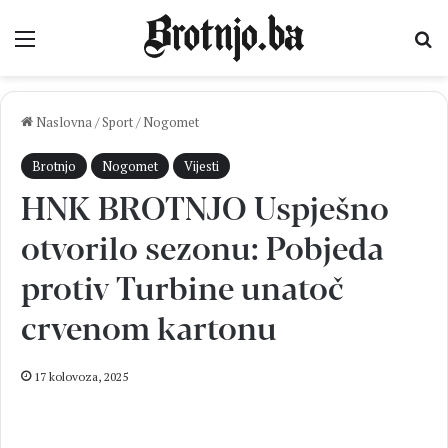
Izbornik
Pr
Naslovna
/
Sport
/
Nogomet
Brotnjo
Nogomet
Vijesti
HNK BROTNJO Uspješno
otvorilo sezonu: Pobjeda
protiv Turbine unatoč
crvenom kartonu
17 kolovoza, 2025