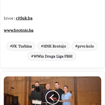
Izvor:
citluk.ba
www.brotnjo.ba
FK Turbina
HNK Brotnjo
prvo kolo
WWin Druga Liga FBiH
ŽUPA
KRISTA
KRALJA
Emotivan
oproštaj:
Župljani