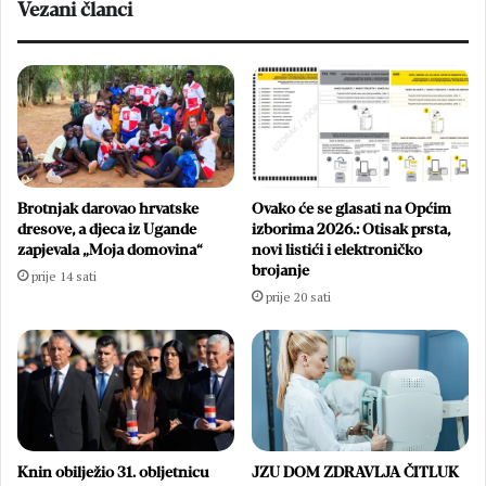
Vezani članci
Brotnjak darovao hrvatske
Ovako će se glasati na Općim
dresove, a djeca iz Ugande
izborima 2026.: Otisak prsta,
zapjevala „Moja domovina“
novi listići i elektroničko
brojanje
prije 14 sati
prije 20 sati
Knin obilježio 31. obljetnicu
JZU DOM ZDRAVLJA ČITLUK