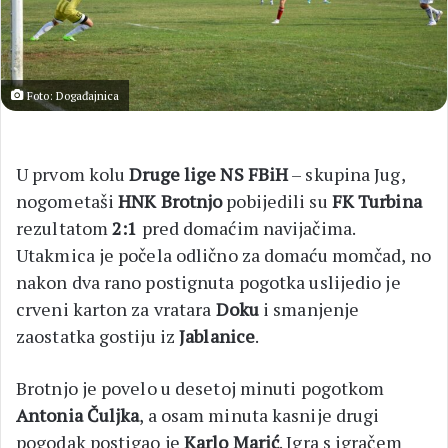
Foto: Događajnica
U prvom kolu
Druge lige NS FBiH
– skupina Jug,
nogometaši
HNK Brotnjo
pobijedili su
FK Turbina
rezultatom
2:1
pred domaćim navijačima.
Utakmica je počela odlično za domaću momčad, no
nakon dva rano postignuta pogotka uslijedio je
crveni karton za vratara
Doku
i smanjenje
zaostatka gostiju iz
Jablanice
.
Brotnjo je povelo u desetoj minuti pogotkom
Antonia Čuljka
, a osam minuta kasnije drugi
pogodak postigao je
Karlo Marić
. Igra s igračem