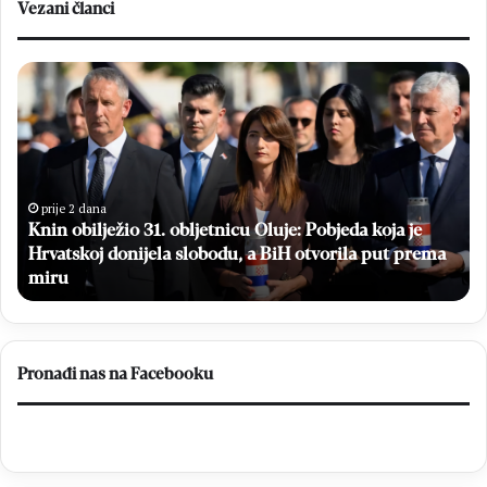
Vezani članci
Knin
Br
obilježio
da
31.
hr
obljetnicu
dr
Oluje:
a
Pobjeda
dj
koja
iz
prije 2 dana
Knin obilježio 31. obljetnicu Oluje: Pobjeda koja je
je
Ug
Hrvatskoj
Hrvatskoj donijela slobodu, a BiH otvorila put prema
za
donijela
„M
miru
slobodu,
do
a
BiH
otvorila
Pronađi nas na Facebooku
put
prema
miru