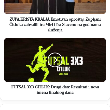
Čitluka
zahvalili
fra
Miri
ŽUPA KRISTA KRALJA Emotivan oproštaj: Župljani
i
Čitluka zahvalili fra Miri i fra Slavenu na godinama
fra
služenja
Slavenu
na
FUTSAL
godinama
3X3
služenja
ČITLUK:
Drugi
dan:
Rezultati
i
nova
imena
finalnog
FUTSAL 3X3 ČITLUK: Drugi dan: Rezultati i nova
dana
imena finalnog dana