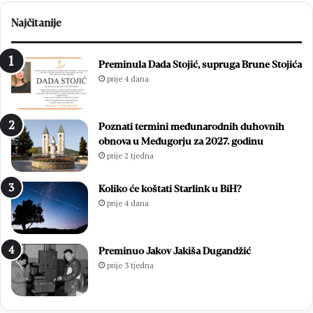
Najčitanije
Preminula Dada Stojić, supruga Brune Stojića
prije 4 dana
Poznati termini međunarodnih duhovnih
obnova u Međugorju za 2027. godinu
prije 2 tjedna
Koliko će koštati Starlink u BiH?
prije 4 dana
Preminuo Jakov Jakiša Dugandžić
prije 3 tjedna