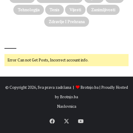
Tehnologija
Tenis
Vijesti
Zanimljivosti
Zdravlje I Prehrana
@on Twitter
Error Can not Get Posts, Incorrect account info.
© Copyright 2026, Sva prava zadržana |
Brotnjo.ba
| Proudly Hosted
by
Brotnjo.ba
Naslovnica
Facebook
X
YouTube