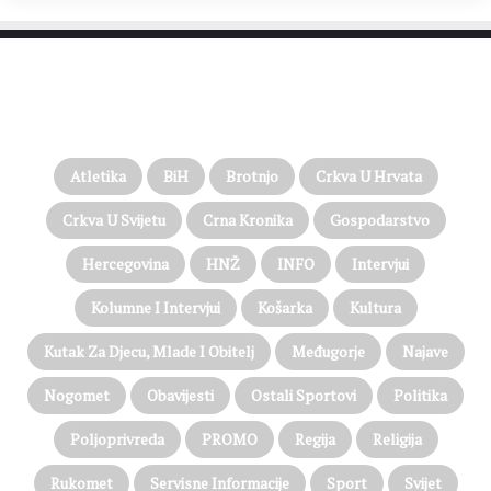
PROČITAJTE JOŠ…
Atletika
BiH
Brotnjo
Crkva U Hrvata
Crkva U Svijetu
Crna Kronika
Gospodarstvo
Hercegovina
HNŽ
INFO
Intervjui
Kolumne I Intervjui
Košarka
Kultura
Kutak Za Djecu, Mlade I Obitelj
Međugorje
Najave
Nogomet
Obavijesti
Ostali Sportovi
Politika
Poljoprivreda
PROMO
Regija
Religija
Rukomet
Servisne Informacije
Sport
Svijet