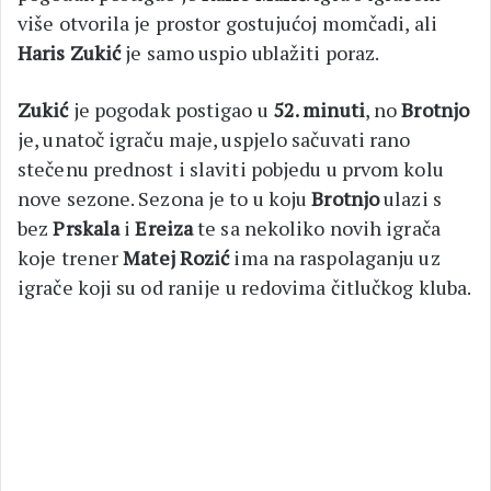
više otvorila je prostor gostujućoj momčadi, ali
Haris Zukić
je samo uspio ublažiti poraz.
Zukić
je pogodak postigao u
52. minuti
, no
Brotnjo
je, unatoč igraču maje, uspjelo sačuvati rano
stečenu prednost i slaviti pobjedu u prvom kolu
nove sezone. Sezona je to u koju
Brotnjo
ulazi s
bez
Prskala
i
Ereiza
te sa nekoliko novih igrača
koje trener
Matej
Rozić
ima na raspolaganju uz
igrače koji su od ranije u redovima čitlučkog kluba.