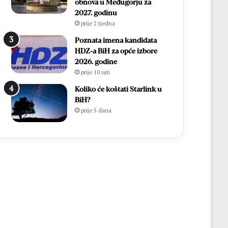
obnova u Međugorju za
2027. godinu
prije 2 tjedna
Poznata imena kandidata
HDZ-a BiH za opće izbore
2026. godine
prije 10 sati
Koliko će koštati Starlink u
BiH?
prije 5 dana