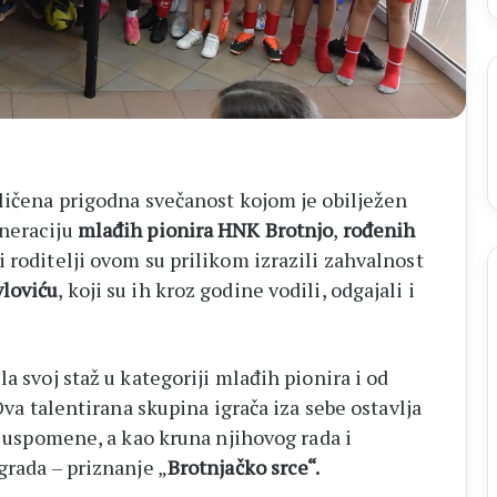
iličena prigodna svečanost kojom je obilježen
eneraciju
mlađih pionira HNK Brotnjo
,
rođenih
i roditelji ovom su prilikom izrazili zahvalnost
vloviću
, koji su ih kroz godine vodili, odgajali i
a svoj staž u kategoriji mlađih pionira i od
 Ova talentirana skupina igrača iza sebe ostavlja
pe uspomene, a kao kruna njihovog rada i
grada – priznanje „
Brotnjačko srce“.