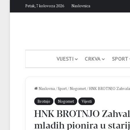
Petak, 7 kolovoza 2026
Naslovnica
VIJESTI
CRKVA
SPORT
Naslovna
/
Sport
/
Nogomet
/
HNK BROTNJO Zahvala tre
Brotnjo
Nogomet
Vijesti
HNK BROTNJO Zahvala 
mlađih pionira u starij