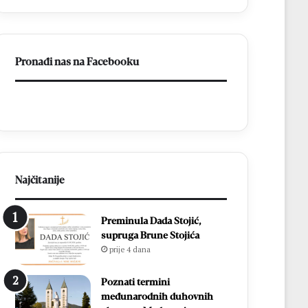
ligu
FBiH
Pronađi nas na Facebooku
Najčitanije
Preminula Dada Stojić,
supruga Brune Stojića
prije 4 dana
Poznati termini
međunarodnih duhovnih