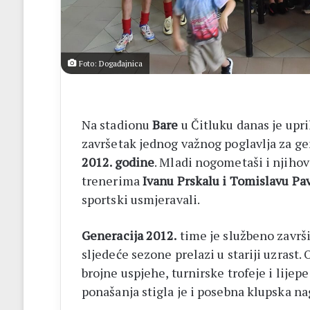
14
biskupa
Foto: Događajnica
Na stadionu
Bare
u Čitluku danas je upr
završetak jednog važnog poglavlja za g
2012. godine
. Mladi nogometaši i njihov
trenerima
Ivanu Prskalu i Tomislavu Pa
sportski usmjeravali.
Generacija 2012.
time je službeno završil
sljedeće sezone prelazi u stariji uzrast.
brojne uspjehe, turnirske trofeje i lije
ponašanja stigla je i posebna klupska na