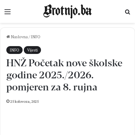
Izbornik
Pr
Naslovna
/
INFO
INFO
Vijesti
HNŽ Početak nove školske
godine 2025./2026.
pomjeren za 8. rujna
25 kolovoza, 2025