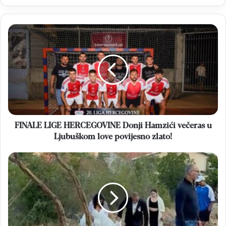
FINALE
LIGE
HERCEGOVINE
Donji
Hamzići
večeras
u
Ljubuškom
love
povijesno
FINALE LIGE HERCEGOVINE Donji Hamzići večeras u
zlato!
Ljubuškom love povijesno zlato!
MEĐUGORJE
Nakon
sudbonosng
"DA"
mladenci
se
uputili