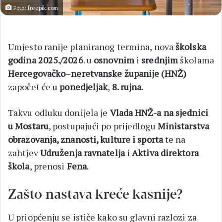
Foto: freepik.com
Umjesto ranije planiranog termina, nova
školska
godina 2025./2026
. u
osnovnim
i
srednjim
školama
Hercegovačko
–
neretvanske županije (HNŽ)
započet će u
ponedjeljak
,
8. rujna
.
Takvu odluku donijela je
Vlada HNŽ-a na sjednici
u Mostaru
, postupajući po prijedlogu
Ministarstva
obrazovanja, znanosti, kulture i sporta
te na
zahtjev
Udruženja ravnatelja
i
Aktiva direktora
škola
, prenosi
Fena
.
Zašto nastava kreće kasnije?
U priopćenju se ističe kako su glavni razlozi za