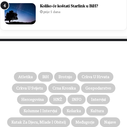
Koliko će koštati Starlink u BiH?
prije 5 dana
PROČITAJTE JOŠ…
Atletika
BiH
Brotnjo
Crkva U Hrvata
Crkva U Svijetu
Crna Kronika
Gospodarstvo
Hercegovina
HNŽ
INFO
Intervjui
Kolumne I Intervjui
Košarka
Kultura
Kutak Za Djecu, Mlade I Obitelj
Međugorje
Najave