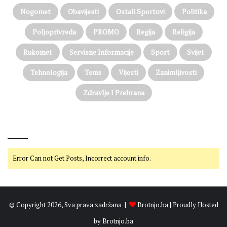
Nogomet
Obavijesti
Ostali Sportovi
Politika
Poljoprivreda
PROMO
Regija
Religija
Rukomet
Servisne Informacije
Sport
Svijet
Tehnologija
Tenis
Vijesti
Zanimljivosti
Zdravlje I Prehrana
@on Twitter
Error Can not Get Posts, Incorrect account info.
© Copyright 2026, Sva prava zadržana |
Brotnjo.ba
| Proudly Hosted
by
Brotnjo.ba