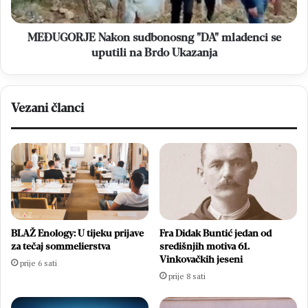
na
Brdo
Ukazanja
MEĐUGORJE Nakon sudbonosng "DA" mladenci se
uputili na Brdo Ukazanja
Vezani članci
BLAŽ Enology: U tijeku prijave
Fra Didak Buntić jedan od
za tečaj sommelierstva
središnjih motiva 61.
Vinkovačkih jeseni
prije 6 sati
prije 8 sati