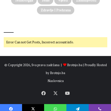
Tehnologija
Tenis
Vijesti
Zanimljivosti
Zdravlje I Prehrana
@on Twitter
Error Can not Get Posts, Incorrect account info.
© Copyright 2026, Sva prava zadržana |
Brotnjo.ba
| Proudly Hosted
by
Brotnjo.ba
Naslovnica
Facebook
X
YouTube