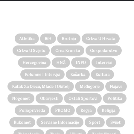
PROČITAJTE JOŠ…
Atletika
BiH
Brotnjo
Crkva U Hrvata
Crkva U Svijetu
Crna Kronika
Gospodarstvo
Hercegovina
HNŽ
INFO
Intervjui
Kolumne I Intervjui
Košarka
Kultura
Kutak Za Djecu, Mlade I Obitelj
Međugorje
Najave
Nogomet
Obavijesti
Ostali Sportovi
Politika
Poljoprivreda
PROMO
Regija
Religija
Rukomet
Servisne Informacije
Sport
Svijet