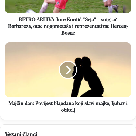
Barbareza,
otac
nogometaša
RETRO ARHIVA Jure Kordić “Seja” – suigrač
i
Barbareza, otac nogometaša i reprezentativac Herceg-
reprezentativac
Bosne
Herceg-
Bosne
Majčin
dan:
Povijest
blagdana
koji
slavi
majke,
ljubav
i
obitelj
Majčin dan: Povijest blagdana koji slavi majke, ljubav i
obitelj
Vezani članci