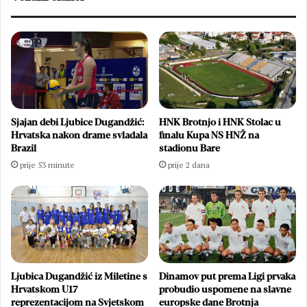
Sjajan debi Ljubice Dugandžić:
HNK Brotnjo i HNK Stolac u
Hrvatska nakon drame svladala
finalu Kupa NS HNŽ na
Brazil
stadionu Bare
prije 53 minute
prije 2 dana
Ljubica Dugandžić iz Miletine s
Dinamov put prema Ligi prvaka
Hrvatskom U17
probudio uspomene na slavne
reprezentacijom na Svjetskom
europske dane Brotnja