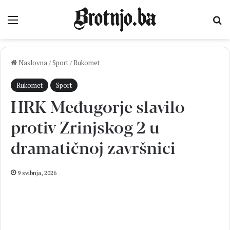
Izbornik
Pr
Naslovna
/
Sport
/
Rukomet
Rukomet
Sport
HRK Međugorje slavilo
protiv Zrinjskog 2 u
dramatičnoj završnici
9 svibnja, 2026