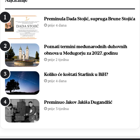
Najčitanije
Preminula Dada Stojić, supruga Brune Stojića
prije 4 dana
Poznati termini međunarodnih duhovnih
obnova u Međugorju za 2027. godinu
prije 2 tjedna
Koliko će koštati Starlink u BiH?
prije 4 dana
Preminuo Jakov Jakiša Dugandžić
prije 3 tjedna