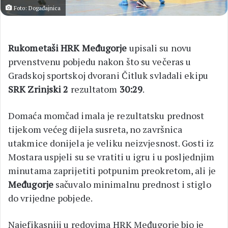
Foto: Događajnica
Rukometaši HRK Međugorje
upisali su novu
prvenstvenu pobjedu nakon što su večeras u
Gradskoj sportskoj dvorani Čitluk svladali ekipu
SRK Zrinjski 2
rezultatom
30:29
.
Domaća momčad imala je rezultatsku prednost
tijekom većeg dijela susreta, no završnica
utakmice donijela je veliku neizvjesnost. Gosti iz
Mostara uspjeli su se vratiti u igru i u posljednjim
minutama zaprijetiti potpunim preokretom, ali je
Međugorje
sačuvalo minimalnu prednost i stiglo
do vrijedne pobjede.
Najefikasniji u redovima HRK Međugorje bio je