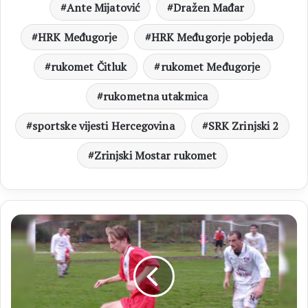
Ante Mijatović
Dražen Mađar
HRK Međugorje
HRK Međugorje pobjeda
rukomet Čitluk
rukomet Međugorje
rukometna utakmica
sportske vijesti Hercegovina
SRK Zrinjski 2
Zrinjski Mostar rukomet
RETRO
ARHIVA
Jure
Kordić
“Seja”
–
suigrač