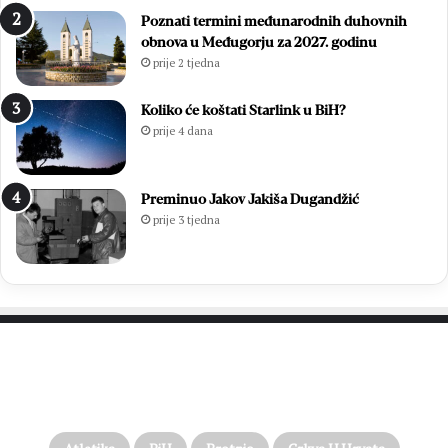
Poznati termini međunarodnih duhovnih
obnova u Međugorju za 2027. godinu
prije 2 tjedna
Koliko će koštati Starlink u BiH?
prije 4 dana
Preminuo Jakov Jakiša Dugandžić
prije 3 tjedna
PROČITAJTE JOŠ…