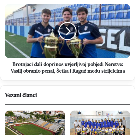
Brotnjaci
dali
doprinos
uvjerljivoj
pobjedi
Neretve:
Vasilj
obranio
penal,
Šetka
Brotnjaci dali doprinos uvjerljivoj pobjedi Neretve:
i
Vasilj obranio penal, Šetka i Raguž među strijelcima
Raguž
među
strijelcima
Vezani članci