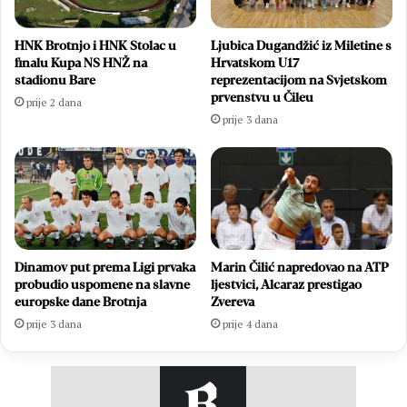
HNK Brotnjo i HNK Stolac u
Ljubica Dugandžić iz Miletine s
finalu Kupa NS HNŽ na
Hrvatskom U17
stadionu Bare
reprezentacijom na Svjetskom
prvenstvu u Čileu
prije 2 dana
prije 3 dana
Dinamov put prema Ligi prvaka
Marin Čilić napredovao na ATP
probudio uspomene na slavne
ljestvici, Alcaraz prestigao
europske dane Brotnja
Zvereva
prije 3 dana
prije 4 dana