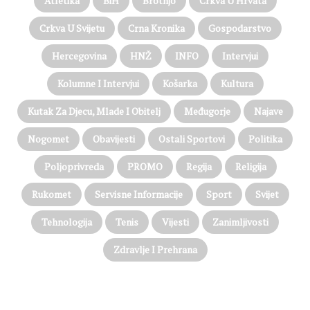
Atletika
BiH
Brotnjo
Crkva U Hrvata
Crkva U Svijetu
Crna Kronika
Gospodarstvo
Hercegovina
HNŽ
INFO
Intervjui
Kolumne I Intervjui
Košarka
Kultura
Kutak Za Djecu, Mlade I Obitelj
Međugorje
Najave
Nogomet
Obavijesti
Ostali Sportovi
Politika
Poljoprivreda
PROMO
Regija
Religija
Rukomet
Servisne Informacije
Sport
Svijet
Tehnologija
Tenis
Vijesti
Zanimljivosti
Zdravlje I Prehrana
@on Twitter