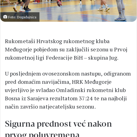
Foto: Događajnica
Rukometaši Hrvatskog rukometnog kluba
Međugorje pobjedom su zaključili sezonu u Prvoj
rukometnoj ligi Federacije BiH – skupina Jug.
U posljednjem ovosezonskom nastupu, odigranom
pred domaćim navijačima, HRK Međugorje
uvjerljivo je svladao Omladinski rukometni klub
Bosna iz Sarajeva rezultatom 37:24 te na najbolji
način završio natjecateljsku sezonu.
Sigurna prednost već nakon
prvog poluvremena