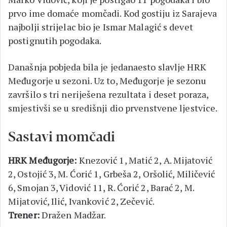
prvo ime domaće momčadi. Kod gostiju iz Sarajeva
najbolji strijelac bio je Ismar Malagić s devet
postignutih pogodaka.
Današnja pobjeda bila je jedanaesto slavlje HRK
Međugorje u sezoni. Uz to, Međugorje je sezonu
završilo s tri neriješena rezultata i deset poraza,
smjestivši se u središnji dio prvenstvene ljestvice.
Sastavi momčadi
HRK Međugorje:
Knezović 1, Matić 2, A. Mijatović
2, Ostojić 3, M. Ćorić 1, Grbeša 2, Oršolić, Miličević
6, Smojan 3, Vidović 11, R. Ćorić 2, Barać 2, M.
Mijatović, Ilić, Ivanković 2, Zečević.
Trener:
Dražen Madžar.