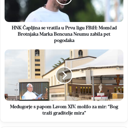
Prvu
ligu
FBiH:
Momčad
Brotnjaka
HNK Čapljina se vratila u Prvu ligu FBiH: Momčad
Marka
Brotnjaka Marka Bencuna Neumu zabila pet
Bencuna
pogodaka
Neumu
zabila
Međugorje
pet
s
pogodaka
papom
Lavom
XIV.
molilo
za
mir:
“Bog
traži
Međugorje s papom Lavom XIV. molilo za mir: “Bog
graditelje
traži graditelje mira”
mira”