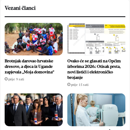
Vezani članci
Brotnjak darovao hrvatske
Ovako će se glasati na Općim
dresove, a djeca iz Ugande
izborima 2026.: Otisak prsta,
zapjevala „Moja domovina“
novi listići i elektroničko
brojanje
prije 9 sati
prije 15 sati