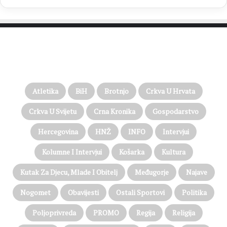
PROČITAJTE JOŠ…
Atletika
BiH
Brotnjo
Crkva U Hrvata
Crkva U Svijetu
Crna Kronika
Gospodarstvo
Hercegovina
HNŽ
INFO
Intervjui
Kolumne I Intervjui
Košarka
Kultura
Kutak Za Djecu, Mlade I Obitelj
Međugorje
Najave
Nogomet
Obavijesti
Ostali Sportovi
Politika
Poljoprivreda
PROMO
Regija
Religija