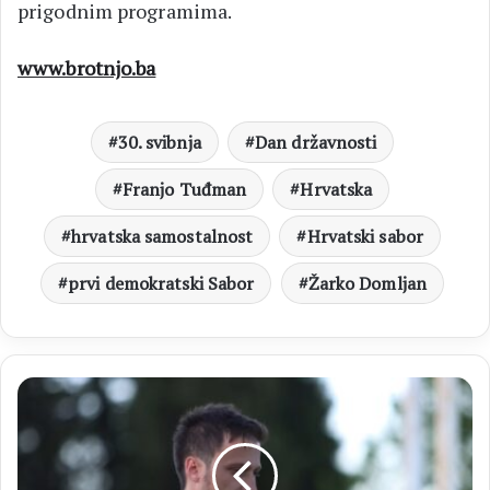
prigodnim programima.
www.brotnjo.ba
30. svibnja
Dan državnosti
Franjo Tuđman
Hrvatska
hrvatska samostalnost
Hrvatski sabor
prvi demokratski Sabor
Žarko Domljan
HNK
Čapljina
se
vratila
u