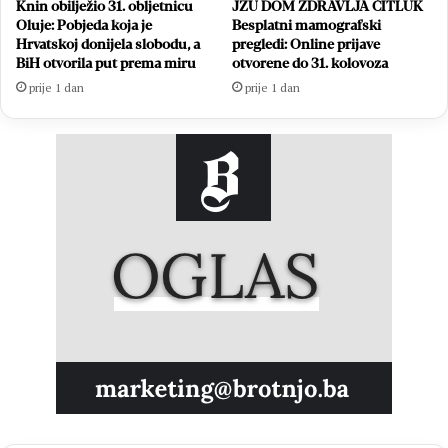
Knin obilježio 31. obljetnicu
JZU DOM ZDRAVLJA ČITLUK
Oluje: Pobjeda koja je
Besplatni mamografski
Hrvatskoj donijela slobodu, a
pregledi: Online prijave
BiH otvorila put prema miru
otvorene do 31. kolovoza
prije 1 dan
prije 1 dan