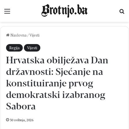
Izbornik
Pr
Naslovna
/
Vijesti
Regija
Vijesti
Hrvatska obilježava Dan
državnosti: Sjećanje na
konstituiranje prvog
demokratski izabranog
Sabora
30 svibnja, 2026