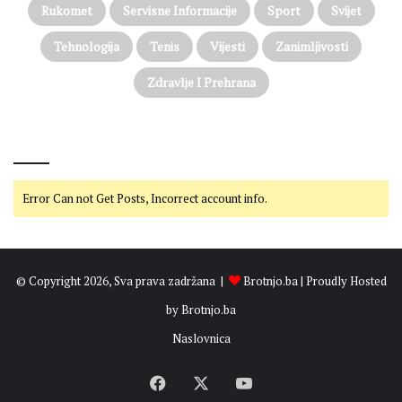
Rukomet
Servisne Informacije
Sport
Svijet
Tehnologija
Tenis
Vijesti
Zanimljivosti
Zdravlje I Prehrana
@on Twitter
Error Can not Get Posts, Incorrect account info.
© Copyright 2026, Sva prava zadržana |
Brotnjo.ba
| Proudly Hosted
by
Brotnjo.ba
Naslovnica
Facebook
X
YouTube