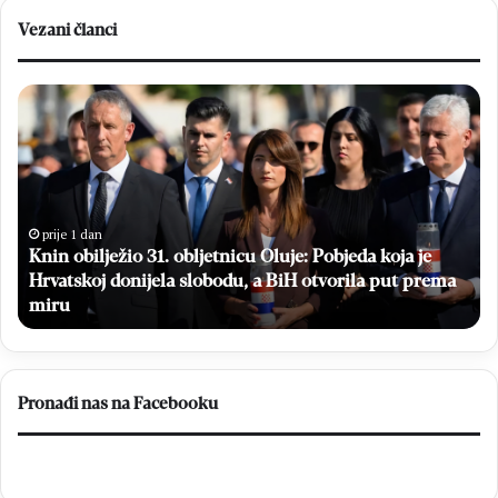
Vezani članci
Knin
Br
obilježio
da
31.
hr
obljetnicu
dr
Oluje:
a
Pobjeda
dj
koja
iz
prije 1 dan
Knin obilježio 31. obljetnicu Oluje: Pobjeda koja je
je
Ug
Hrvatskoj
Hrvatskoj donijela slobodu, a BiH otvorila put prema
za
donijela
„M
miru
slobodu,
do
a
BiH
otvorila
Pronađi nas na Facebooku
put
prema
miru