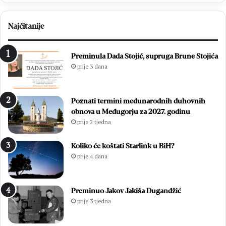
Najčitanije
Preminula Dada Stojić, supruga Brune Stojića
prije 3 dana
Poznati termini međunarodnih duhovnih
obnova u Međugorju za 2027. godinu
prije 2 tjedna
Koliko će koštati Starlink u BiH?
prije 4 dana
Preminuo Jakov Jakiša Dugandžić
prije 3 tjedna