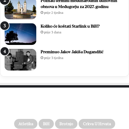
Poznati termini međunarodnih duhovnih
obnova u Međugorju za 2027. godinu
prije 2 tjedna
Koliko će koštati Starlink u BiH?
prije 3 dana
Preminuo Jakov Jakiša Dugandžić
prije 3 tjedna
PROČITAJTE JOŠ…
Atletika
BiH
Brotnjo
Crkva U Hrvata