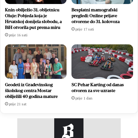
Knin obilježio 31. obljetnicu
Besplatni mamografski
Oluje: Pobjeda koja je
pregledi: Online prijave
Hrvatskoj donijela slobodu, a
otvorene do 31. kolovoza
BiH otvorila put prema miru
prije 17 sati
prije 16 sati
Geodeti iz Građevinskog
SC Pehar Karting od danas
školskog centra Mostar
otvoren za sve uzraste
obilježili 40 godina mature
prije 1 dan
prije 21 sat