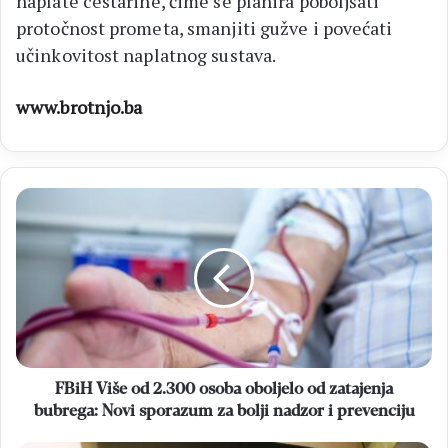
naplate cestarine, čime se planira poboljšati
protočnost prometa, smanjiti gužve i povećati
učinkovitost naplatnog sustava.
www.brotnjo.ba
FBiH
Više
od
2.300
osoba
oboljelo
od
zatajenja
bubrega:
Novi
FBiH Više od 2.300 osoba oboljelo od zatajenja
sporazum
bubrega: Novi sporazum za bolji nadzor i prevenciju
za