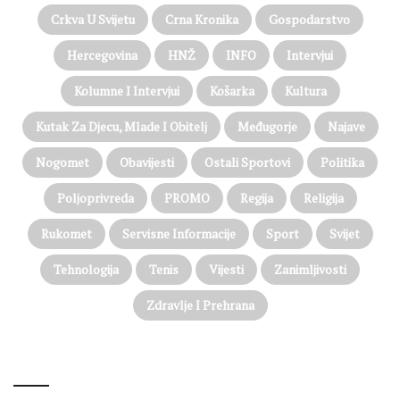
Crkva U Svijetu
Crna Kronika
Gospodarstvo
Hercegovina
HNŽ
INFO
Intervjui
Kolumne I Intervjui
Košarka
Kultura
Kutak Za Djecu, Mlade I Obitelj
Međugorje
Najave
Nogomet
Obavijesti
Ostali Sportovi
Politika
Poljoprivreda
PROMO
Regija
Religija
Rukomet
Servisne Informacije
Sport
Svijet
Tehnologija
Tenis
Vijesti
Zanimljivosti
Zdravlje I Prehrana
@on Twitter