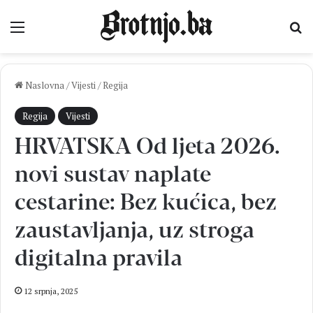
Izbornik
Pr
Naslovna
/
Vijesti
/
Regija
Regija
Vijesti
HRVATSKA Od ljeta 2026.
novi sustav naplate
cestarine: Bez kućica, bez
zaustavljanja, uz stroga
digitalna pravila
12 srpnja, 2025