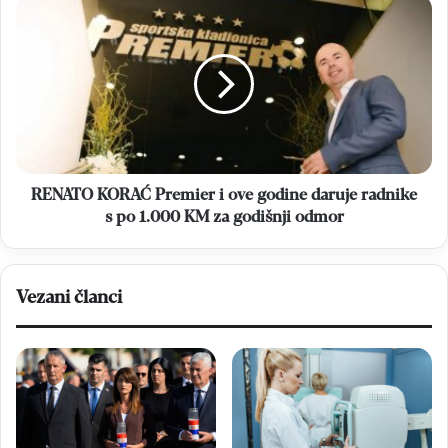
bolji
RENATO
nadzor
KORAĆ
i
Premier
prevenciju
i
ove
godine
daruje
radnike
s
po
RENATO KORAĆ Premier i ove godine daruje radnike
1.000
s po 1.000 KM za godišnji odmor
KM
za
godišnji
Vezani članci
odmor