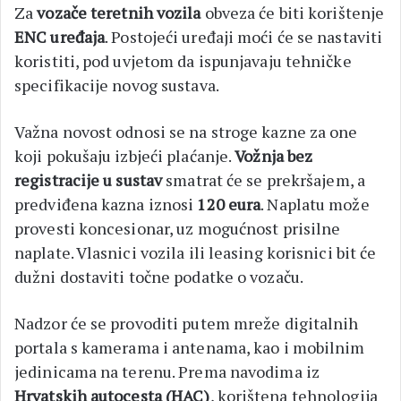
Za
vozače teretnih vozila
obveza će biti korištenje
ENC uređaja
. Postojeći uređaji moći će se nastaviti
koristiti, pod uvjetom da ispunjavaju tehničke
specifikacije novog sustava.
Važna novost odnosi se na stroge kazne za one
koji pokušaju izbjeći plaćanje.
Vožnja bez
registracije u sustav
smatrat će se prekršajem, a
predviđena kazna iznosi
120 eura
. Naplatu može
provesti koncesionar, uz mogućnost prisilne
naplate. Vlasnici vozila ili leasing korisnici bit će
dužni dostaviti točne podatke o vozaču.
Nadzor će se provoditi putem mreže digitalnih
portala s kamerama i antenama, kao i mobilnim
jedinicama na terenu. Prema navodima iz
Hrvatskih autocesta (HAC)
, korištena tehnologija