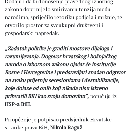
Dodaju i da bi donošenje pravednog izbornog
zakona doprinijelo smirivanju tenzija među
narodima, spriječilo retoriku podjela i mržnje, te
otvorilo prostor za sveukupni društveni i
gospodarski napredak.
„Zadatak politike je graditi mostove dijaloga i
razumijevanja. Dogovor hrvatskog i bošnjačkog
naroda o izbornom zakonu ojačat će institucije
Bosne i Hercegovine i predstavljati snažan odgovor
na svaku prijetnju secesionizma i destabilizacije,
koje dolaze od onih koji nikada nisu iskreno
prihvatili BiH kao svoju domovinu“,
poručuju iz
HSP-a BiH
.
Priopćenje je potpisao predsjednik Hrvatske
stranke prava BiH,
Nikola Raguž
.