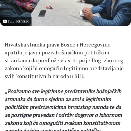
Foto: HSP BiH
Hrvatska stranka prava Bosne i Hercegovine
uputila je javni poziv bošnjačkim političkim
strankama da predlože vlastiti prijedlog izbornog
zakona koji bi omogućio legitimno predstavljanje
svih konstitutivnih naroda u BiH.
„Pozivamo sve legitimne predstavnike bošnjačkih
stranaka da žurno sjednu za stol s legitimnim
političkim predstavnicima hrvatskog naroda te da
se postigne pravedan i održiv dogovor o izbornom
zakonu koji će omogućiti svakom konstitutivnom
narodu da bira svoje autentične političke