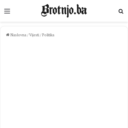
Izbornik
Pr
Naslovna
/
Vijesti
/
Politika