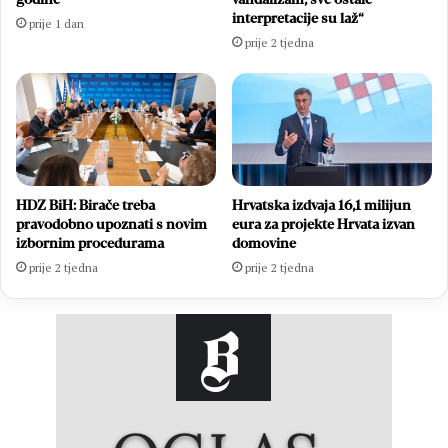
interpretacije su laž“
prije 1 dan
prije 2 tjedna
HDZ BiH: Birače treba
Hrvatska izdvaja 16,1 milijun
pravodobno upoznati s novim
eura za projekte Hrvata izvan
izbornim procedurama
domovine
prije 2 tjedna
prije 2 tjedna