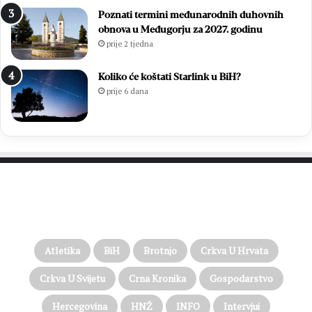
Poznati termini međunarodnih duhovnih
obnova u Međugorju za 2027. godinu
prije 2 tjedna
Koliko će koštati Starlink u BiH?
prije 6 dana
PROČITAJTE JOŠ…
Atletika
BiH
Brotnjo
Crkva U Hrvata
Crkva U Svijetu
Crna Kronika
Gospodarstvo
Hercegovina
HNŽ
INFO
Intervjui