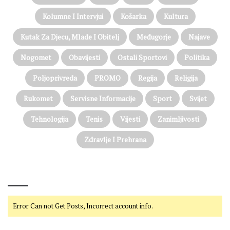
Kolumne I Intervjui
Košarka
Kultura
Kutak Za Djecu, Mlade I Obitelj
Međugorje
Najave
Nogomet
Obavijesti
Ostali Sportovi
Politika
Poljoprivreda
PROMO
Regija
Religija
Rukomet
Servisne Informacije
Sport
Svijet
Tehnologija
Tenis
Vijesti
Zanimljivosti
Zdravlje I Prehrana
@on Twitter
Error Can not Get Posts, Incorrect account info.