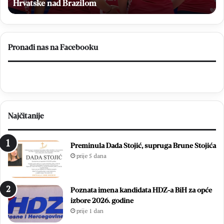
poznatom
ponovno u poznatom dresu
dresu
Pronađi nas na Facebooku
Najčitanije
Preminula Dada Stojić, supruga Brune Stojića
prije 5 dana
Poznata imena kandidata HDZ-a BiH za opće
izbore 2026. godine
prije 1 dan