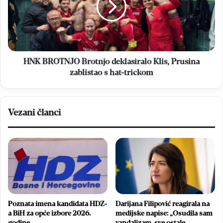
koristi?
Klis,
Prusina
zablistao
s
hat-
trickom
HNK BROTNJO Brotnjo deklasiralo Klis, Prusina
zablistao s hat-trickom
Vezani članci
Poznata imena kandidata HDZ-
Darijana Filipović reagirala na
a BiH za opće izbore 2026.
medijske napise: „Osudila sam
godine
vandalizam, sve ostale