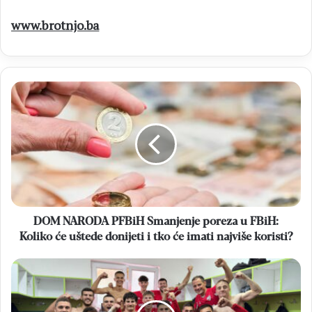
www.brotnjo.ba
DOM
NARODA
PFBiH
Smanjenje
poreza
u
FBiH:
Koliko
će
uštede
DOM NARODA PFBiH Smanjenje poreza u FBiH:
donijeti
Koliko će uštede donijeti i tko će imati najviše koristi?
i
tko
HNK
će
BROTNJO
imati
Brotnjo
najviše
deklasiralo