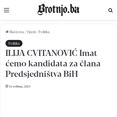
Izbornik
Pr
Naslovna
/
Vijesti
/
Politika
Politika
ILIJA CVITANOVIĆ Imat
ćemo kandidata za člana
Predsjedništva BiH
16 svibnja, 2025