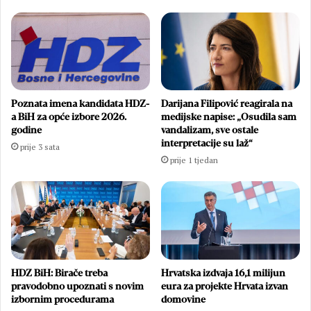
Poznata imena kandidata HDZ-
Darijana Filipović reagirala na
a BiH za opće izbore 2026.
medijske napise: „Osudila sam
godine
vandalizam, sve ostale
interpretacije su laž“
prije 3 sata
prije 1 tjedan
HDZ BiH: Birače treba
Hrvatska izdvaja 16,1 milijun
pravodobno upoznati s novim
eura za projekte Hrvata izvan
izbornim procedurama
domovine