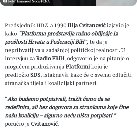
Foto: Emanuel Soca/FENA
Predsjednik HDZ-a 1990
Ilija Cvitanović
izjavio je
kako
“Platforma predstavlja ružno obilježje iz
prošlosti Hrvata u Federaciji BiH”,
te da je
neprihvatljiva u sadašnjoj političkoj realnosti. U
intervjuu za
Radio FBiH
, odgovorio je na pitanje o
mogućem pridruživanju
Platformi
koju je
predložio
SDS
, istaknuvši kako će o svemu odlučiti
stranačka tijela i koalicijski partneri.
“
Ako budemo potpisivali, tražit ćemo da se
redefinira, ali bez dogovora sa strankama koje čine
našu koaliciju – sigurno neću ništa potpisati ”
poručio je
Cvitanović.