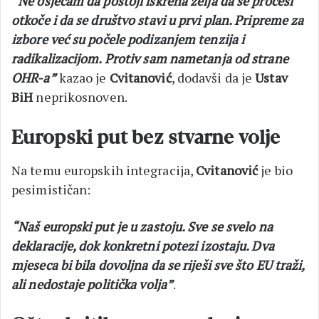
“Ne osjećam da postoji iskrena želja da se procesi
otkoče i da se društvo stavi u prvi plan. Pripreme za
izbore već su počele podizanjem tenzija i
radikalizacijom. Protiv sam nametanja od strane
OHR-a”
kazao je
Cvitanović
, dodavši da je
Ustav
BiH
neprikosnoven.
Europski put bez stvarne volje
Na temu europskih integracija,
Cvitanović
je bio
pesimističan:
“Naš europski put je u zastoju. Sve se svelo na
deklaracije, dok konkretni potezi izostaju. Dva
mjeseca bi bila dovoljna da se riješi sve što EU traži,
ali nedostaje politička volja”
.