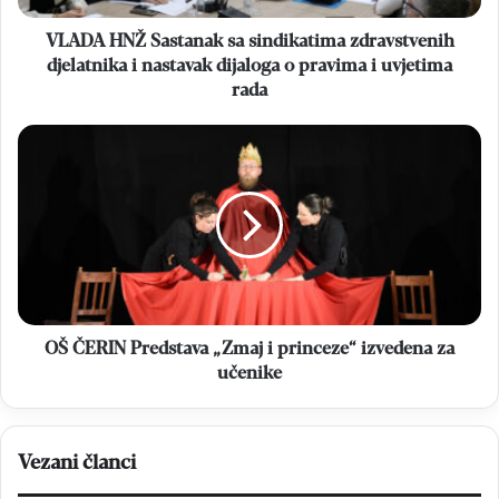
nastavak
dijaloga
VLADA HNŽ Sastanak sa sindikatima zdravstvenih
o
djelatnika i nastavak dijaloga o pravima i uvjetima
pravima
rada
i
uvjetima
OŠ
rada
ČERIN
Predstava
„Zmaj
i
princeze“
izvedena
za
učenike
OŠ ČERIN Predstava „Zmaj i princeze“ izvedena za
učenike
Vezani članci