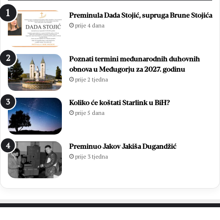
Preminula Dada Stojić, supruga Brune Stojića
prije 4 dana
Poznati termini međunarodnih duhovnih
obnova u Međugorju za 2027. godinu
prije 2 tjedna
Koliko će koštati Starlink u BiH?
prije 5 dana
Preminuo Jakov Jakiša Dugandžić
prije 3 tjedna