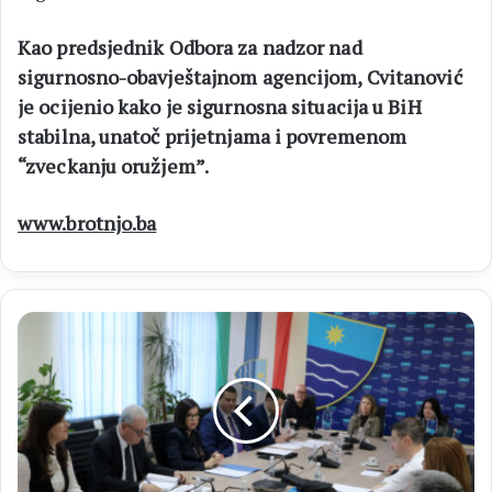
Kao predsjednik Odbora za nadzor nad
sigurnosno-obavještajnom agencijom, Cvitanović
je ocijenio kako je sigurnosna situacija u BiH
stabilna, unatoč prijetnjama i povremenom
“zveckanju oružjem”.
www.brotnjo.ba
VLADA
HNŽ
Sastanak
sa
sindikatima
zdravstvenih
djelatnika
i