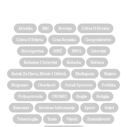
PROČITAJTE JOŠ…
Atletika
BiH
Brotnjo
Crkva U Hrvata
Crkva U Svijetu
Crna Kronika
Gospodarstvo
Hercegovina
HNŽ
INFO
Intervjui
Kolumne I Intervjui
Košarka
Kultura
Kutak Za Djecu, Mlade I Obitelj
Međugorje
Najave
Nogomet
Obavijesti
Ostali Sportovi
Politika
Poljoprivreda
PROMO
Regija
Religija
Rukomet
Servisne Informacije
Sport
Svijet
Tehnologija
Tenis
Vijesti
Zanimljivosti