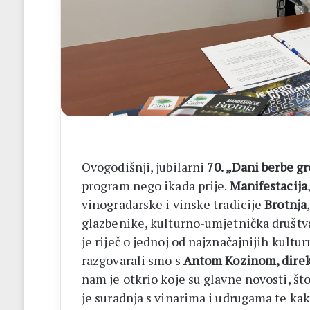
–
Brotnjo
2026.
Ovogodišnji, jubilarni
70. „Dani berbe g
program nego ikada prije.
Manifestacija
vinogradarske i vinske tradicije
Brotnja
glazbenike, kulturno-umjetnička društva
je riječ o jednoj od najznačajnijih kultu
razgovarali smo s
Antom Kozinom, direk
nam je otkrio koje su glavne novosti, št
je suradnja s vinarima i udrugama te ka