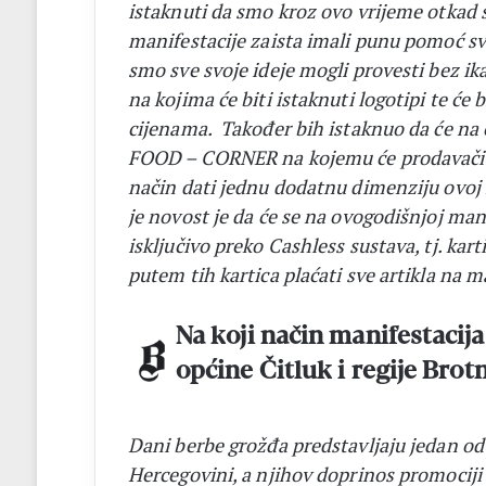
istaknuti da smo kroz ovo vrijeme otkad s
manifestacije zaista imali punu pomoć svih
smo sve svoje ideje mogli provesti bez ik
na kojima će biti istaknuti logotipi te ć
cijenama. Također bih istaknuo da će na 
FOOD – CORNER na kojemu će prodavači hr
način dati jednu dodatnu dimenziju ovoj m
je novost je da će se na ovogodišnjoj mani
isključivo preko Cashless sustava, tj. karti
putem tih kartica plaćati sve artikla na 
Na koji način manifestacija
općine Čitluk i regije Brotn
Dani berbe grožđa predstavljaju jedan od
Hercegovini, a njihov doprinos promociji n