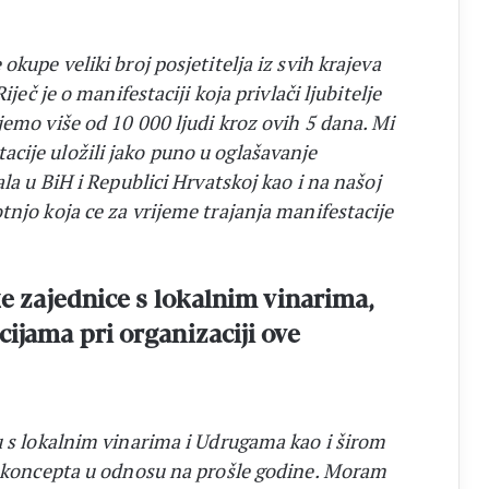
kupe veliki broj posjetitelja iz svih krajeva
ječ je o manifestaciji koja privlači ljubitelje
emo više od 10 000 ljudi kroz ovih 5 dana. Mi
cije uložili jako puno u oglašavanje
la u BiH i Republici Hrvatskoj kao i na našoj
njo koja ce za vrijeme trajanja manifestacije
ke zajednice s lokalnim vinarima,
ijama pri organizaciji ove
u s lokalnim vinarima i Udrugama kao i širom
g koncepta u odnosu na prošle godine. Moram