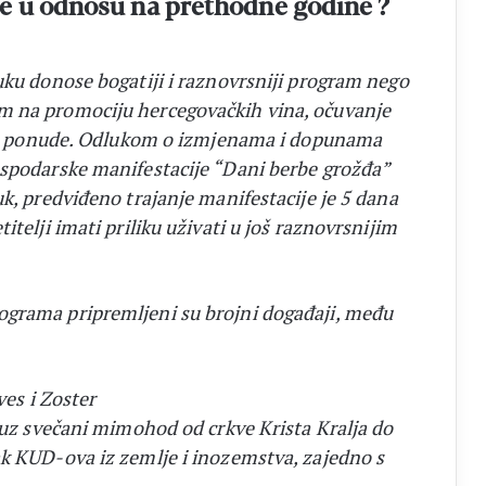
e u odnosu na prethodne godine ?
uku donose bogatiji i raznovrsniji program nego
m na promociju hercegovačkih vina, očuvanje
ičke ponude. Odlukom o izmjenama i dopunama
ospodarske manifestacije “Dani berbe grožđa”
k, predviđeno trajanje manifestacije je 5 dana
telji imati priliku uživati u još raznovrsnijim
grama pripremljeni su brojni događaji, među
ves i Zoster
, uz svečani mimohod od crkve Krista Kralja do
k KUD-ova iz zemlje i inozemstva, zajedno s