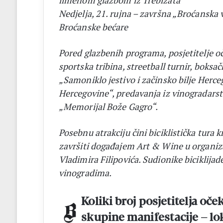
limenom glazbom iz Trebižata
Nedjelja, 21. rujna – završna „Broćanska 
Broćanske bećare
Pored glazbenih programa, posjetitelje oč
sportska tribina, streetball turnir, boksač
„Samoniklo jestivo i začinsko bilje Herce
Hercegovine“, predavanja iz vinogradarstv
„Memorijal Bože Gagro“.
Posebnu atrakciju čini biciklistička tura
završiti događajem Art & Wine u organizac
Vladimira Filipovića. Sudionike biciklij
vinogradima.
Koliki broj posjetitelja oče
skupine manifestacije – lok