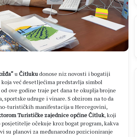
rožđa“
u
Čitluku
donose niz novosti i bogatiji
, koja već desetljećima predstavlja simbol
, od ove godine traje pet dana te okuplja brojne
, sportske udruge i vinare. S obzirom na to da
rno-turističkih manifestacija u Hercegovini,
torom Turističke zajednice općine Čitluk
, koji
o posjetitelje očekuje kroz bogat program, kakva
kvi su planovi za međunarodno pozicioniranje