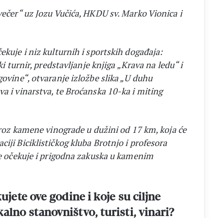
večer“ uz Jozu Vučića, HKDU sv. Marko Vionica i
ekuje i niz kulturnih i sportskih događaja:
ki turnir, predstavljanje knjiga „Krava na ledu“ i
govine“, otvaranje izložbe slika „U duhu
a i vinarstva, te Broćanska 10-ka i miting
 kroz kamene vinograde u dužini od 17 km, koja će
iji Biciklističkog kluba Brotnjo i profesora
ade očekuje i prigodna zakuska u kamenim
kujete ove godine i koje su ciljne
alno stanovništvo, turisti, vinari?