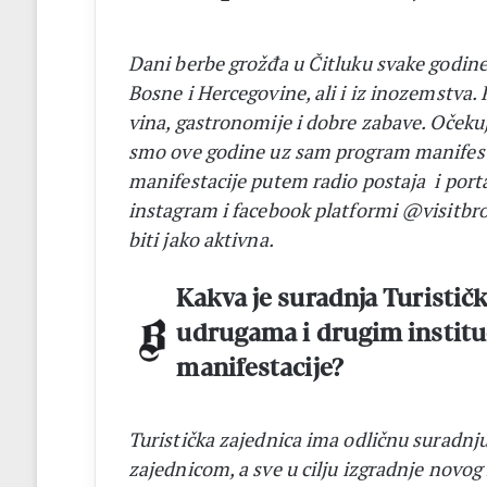
Dani berbe grožđa u Čitluku svake godine o
Bosne i Hercegovine, ali i iz inozemstva. Ri
vina, gastronomije i dobre zabave. Očekuj
smo ove godine uz sam program manifesta
manifestacije putem radio postaja i porta
instagram i facebook platformi @visitbrot
biti jako aktivna.
Kakva je suradnja Turistič
udrugama i drugim instituc
manifestacije?
Turistička zajednica ima odličnu suradnj
zajednicom, a sve u cilju izgradnje novo