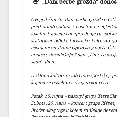
„Dani berbe grožđa“ donos
Ovogodišnji 70. Dani berbe grožđa u Čitl
prethodnih godina, s posebnim naglasko
lokalne tradicije i unaprjeđenje turist
statutarne odluke turističko-kulturno-g
usvojene od strane Općinskog vijeća Čitlu
umjesto dosadašnja 3 dana, čime će posjeti
sadržajima.
U sklopu kulturno-zabavno-sportskog pro
kojima se posebno izdvajaju koncerti:
Petak, 19. rujna – nastupi grupa Terra Sla
Subota, 20. rujna – koncert grupe Rišpet
Broćanskog trga u kojem sudjeluje deseta