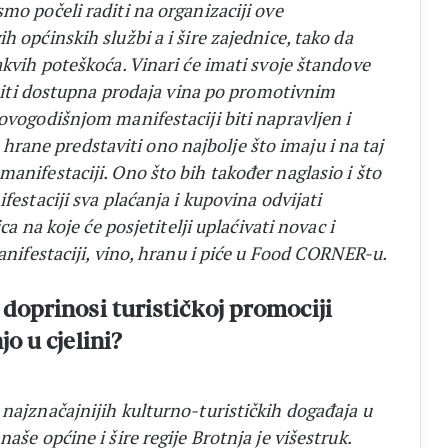
mo počeli raditi na organizaciji ove
 općinskih službi a i šire zajednice, tako da
akvih poteškoća. Vinari će imati svoje štandove
e biti dostupna prodaja vina po promotivnim
ovogodišnjom manifestaciji biti napravljen i
ane predstaviti ono najbolje što imaju i na taj
anifestaciji. Ono što bih također naglasio i što
festaciji sva plaćanja i kupovina odvijati
ca na koje će posjetitelji uplaćivati novac i
manifestaciji, vino, hranu i piće u Food CORNER-u.
 doprinosi turističkoj promociji
jo u cjelini?
 najznačajnijih kulturno-turističkih događaja u
aše općine i šire regije Brotnja je višestruk.