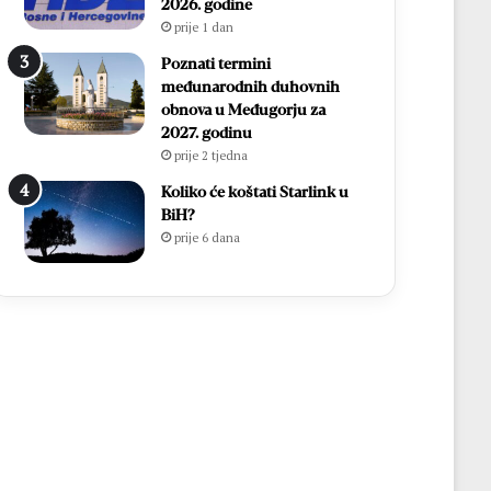
2026. godine
prije 1 dan
Poznati termini
međunarodnih duhovnih
obnova u Međugorju za
2027. godinu
prije 2 tjedna
Koliko će koštati Starlink u
BiH?
prije 6 dana