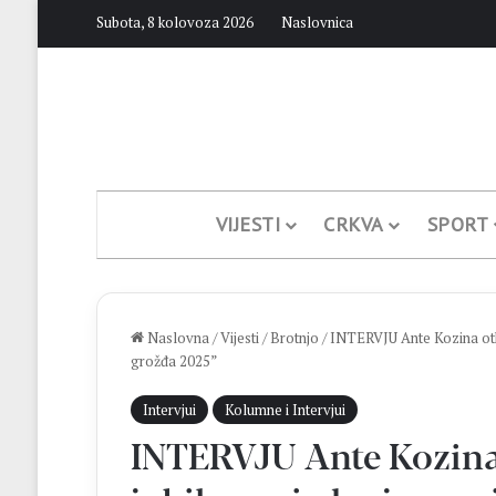
Subota, 8 kolovoza 2026
Naslovnica
VIJESTI
CRKVA
SPORT
Naslovna
/
Vijesti
/
Brotnjo
/
INTERVJU Ante Kozina otkr
grožđa 2025”
Intervjui
Kolumne i Intervjui
INTERVJU Ante Kozina 