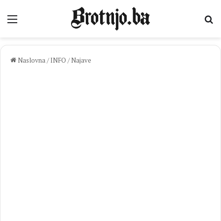
Izbornik
Pr
Naslovna
/
INFO
/
Najave