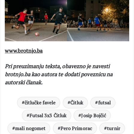
www.brotnjo.ba
Pri preuzimanju teksta, obavezno je navesti
brotnjo.ba kao autora te dodati poveznicu na
autorski članak.
čitlučke favele
Čitluk
futsal
Futsal 3x3 Čitluk
Josip Bojčić
mali nogomet
Pero Primorac
turnir