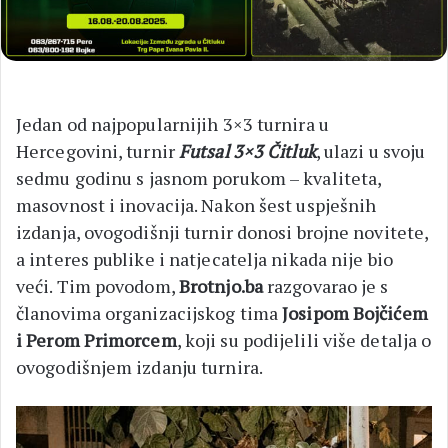
Jedan od najpopularnijih 3×3 turnira u
Hercegovini, turnir
Futsal 3×3 Čitluk
, ulazi u svoju
sedmu godinu s jasnom porukom – kvaliteta,
masovnost i inovacija. Nakon šest uspješnih
izdanja, ovogodišnji turnir donosi brojne novitete,
a interes publike i natjecatelja nikada nije bio
veći. Tim povodom,
Brotnjo.ba
razgovarao je s
članovima organizacijskog tima
Josipom Bojčićem
i Perom Primorcem
, koji su podijelili više detalja o
ovogodišnjem izdanju turnira.