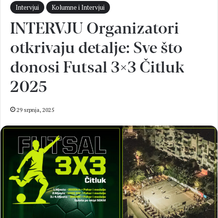
Intervjui
Kolumne i Intervjui
INTERVJU Organizatori
otkrivaju detalje: Sve što
donosi Futsal 3×3 Čitluk
2025
29 srpnja, 2025