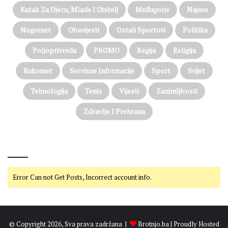
Kutak Za Djecu, Mlade I Obitelj
Međugorje
Najave
Nogomet
Obavijesti
Ostali Sportovi
Politika
Poljoprivreda
PROMO
Regija
Religija
Rukomet
Servisne Informacije
Sport
Svijet
Tehnologija
Tenis
Vijesti
Zanimljivosti
Zdravlje I Prehrana
@on Twitter
Error Can not Get Posts, Incorrect account info.
© Copyright 2026, Sva prava zadržana |
Brotnjo.ba
| Proudly Hosted