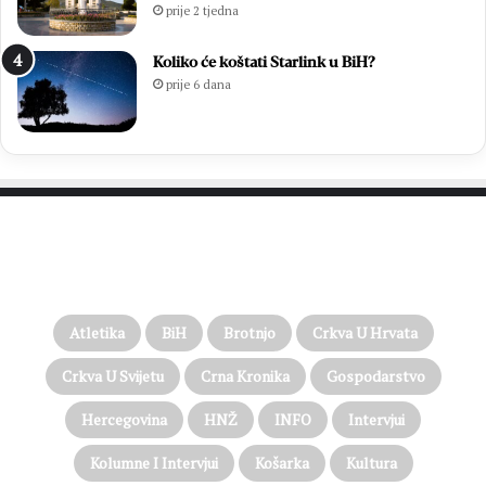
prije 2 tjedna
Koliko će koštati Starlink u BiH?
prije 6 dana
PROČITAJTE JOŠ…
Atletika
BiH
Brotnjo
Crkva U Hrvata
Crkva U Svijetu
Crna Kronika
Gospodarstvo
Hercegovina
HNŽ
INFO
Intervjui
Kolumne I Intervjui
Košarka
Kultura