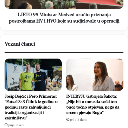
HV
i
HVO
LJETO 95 Ministar Medved uručio priznanja
koje
postrojbama HV i HVO koje su sudjelovale u operaciji
su
sudjelovale
u
Vezani članci
operaciji
Josip Bojčić i Pero Primorac:
INTERVJU Gabrijela Šakota:
“Futsal 3×3 Čitluk iz godine u
„Nije bit u tome da svaki ton
godinu raste zahvaljujući
bude točno otpjevan, nego da
tradiciji, organizaciji i
srcem pjevaju Bogu“
zajedništvu”
prije 2 dana
prije 8 sati