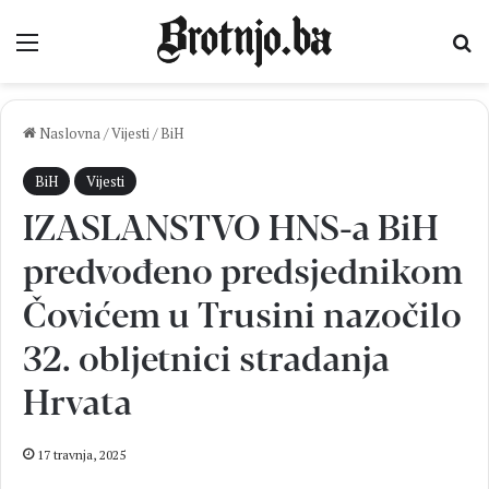
Izbornik
Pr
Naslovna
/
Vijesti
/
BiH
BiH
Vijesti
IZASLANSTVO HNS-a BiH
predvođeno predsjednikom
Čovićem u Trusini nazočilo
32. obljetnici stradanja
Hrvata
17 travnja, 2025