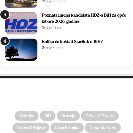
prije 2 tjedna
Poznata imena kandidata HDZ-a BiH za opće
izbore 2026. godine
prije 11 sati
Koliko će koštati Starlink u BiH?
prije 5 dana
PROČITAJTE JOŠ…
Atletika
BiH
Brotnjo
Crkva U Hrvata
Crkva U Svijetu
Crna Kronika
Gospodarstvo