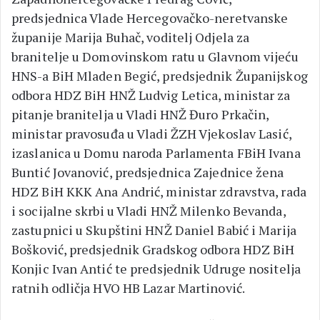
predsjednica Vlade Hercegovačko-neretvanske
županije Marija Buhač, voditelj Odjela za
branitelje u Domovinskom ratu u Glavnom vijeću
HNS-a BiH Mladen Begić, predsjednik Županijskog
odbora HDZ BiH HNŽ Ludvig Letica, ministar za
pitanje branitelja u Vladi HNŽ Đuro Prkačin,
ministar pravosuđa u Vladi ŽZH Vjekoslav Lasić,
izaslanica u Domu naroda Parlamenta FBiH Ivana
Buntić Jovanović, predsjednica Zajednice žena
HDZ BiH KKK Ana Andrić, ministar zdravstva, rada
i socijalne skrbi u Vladi HNŽ Milenko Bevanda,
zastupnici u Skupštini HNŽ Daniel Babić i Marija
Bošković, predsjednik Gradskog odbora HDZ BiH
Konjic Ivan Antić te predsjednik Udruge nositelja
ratnih odličja HVO HB Lazar Martinović.