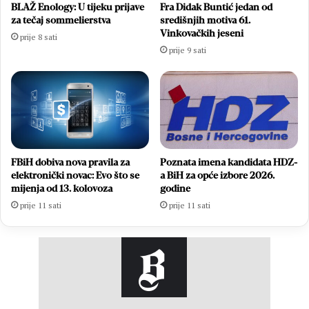
BLAŽ Enology: U tijeku prijave
Fra Didak Buntić jedan od
za tečaj sommelierstva
središnjih motiva 61.
Vinkovačkih jeseni
prije 8 sati
prije 9 sati
FBiH dobiva nova pravila za
Poznata imena kandidata HDZ-
elektronički novac: Evo što se
a BiH za opće izbore 2026.
mijenja od 13. kolovoza
godine
prije 11 sati
prije 11 sati