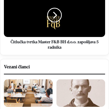
tvrtka
Master
F&B
BH
d.o.o.
zapošljava
5
radnika
Čitlučka tvrtka Master F&B BH d.o.o. zapošljava 5
radnika
Vezani članci