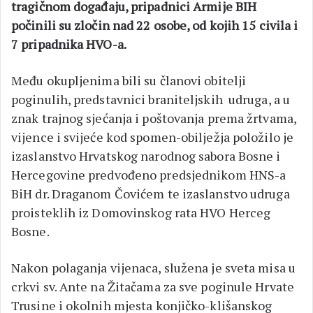
tragičnom događaju, pripadnici Armije BIH
počinili su zločin nad 22 osobe, od kojih 15 civila i
7 pripadnika HVO-a.
Među okupljenima bili su članovi obitelji
poginulih, predstavnici braniteljskih udruga, a u
znak trajnog sjećanja i poštovanja prema žrtvama,
vijence i svijeće kod spomen-obilježja položilo je
izaslanstvo Hrvatskog narodnog sabora Bosne i
Hercegovine predvođeno predsjednikom HNS-a
BiH dr. Draganom Čovićem te izaslanstvo udruga
proisteklih iz Domovinskog rata HVO Herceg
Bosne.
Nakon polaganja vijenaca, služena je sveta misa u
crkvi sv. Ante na Žitačama za sve poginule Hrvate
Trusine i okolnih mjesta konjičko-klišanskog