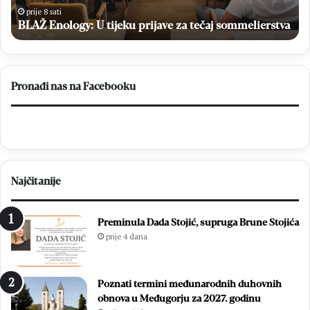
pl
prije 8 sati
u
BLAŽ Enology: U tijeku prijave za tečaj sommelierstva
Pr
lig
FB
Pronađi nas na Facebooku
Najčitanije
Preminula Dada Stojić, supruga Brune Stojića
prije 4 dana
Poznati termini međunarodnih duhovnih
obnova u Međugorju za 2027. godinu