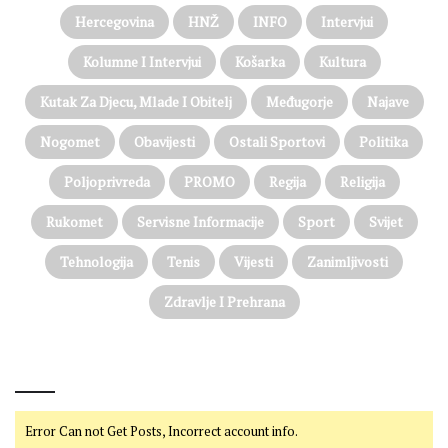
Hercegovina
HNŽ
INFO
Intervjui
Kolumne I Intervjui
Košarka
Kultura
Kutak Za Djecu, Mlade I Obitelj
Međugorje
Najave
Nogomet
Obavijesti
Ostali Sportovi
Politika
Poljoprivreda
PROMO
Regija
Religija
Rukomet
Servisne Informacije
Sport
Svijet
Tehnologija
Tenis
Vijesti
Zanimljivosti
Zdravlje I Prehrana
@on Twitter
Error Can not Get Posts, Incorrect account info.