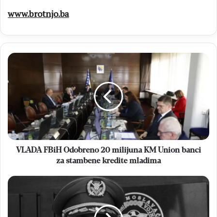
www.brotnjo.ba
VLADA
FBiH
Odobreno
20
milijuna
KM
Union
banci
za
stambene
VLADA FBiH Odobreno 20 milijuna KM Union banci
kredite
za stambene kredite mladima
mladima
Preminuo
general
Mate
Laušić