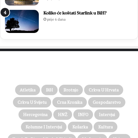
Koliko će koštati Starlink u BiH?
prije 6 dana
PROČITAJTE JOŠ…
Atletika
BiH
Brotnjo
Crkva U Hrvata
Crkva U Svijetu
Crna Kronika
Gospodarstvo
Hercegovina
HNŽ
INFO
Intervjui
Kolumne I Intervjui
Košarka
Kultura