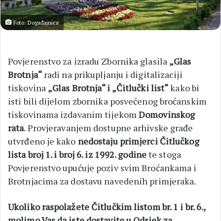
Foto: Događajnica
Povjerenstvo za izradu Zbornika glasila
„Glas
Brotnja“
radi na prikupljanju i digitalizaciji
tiskovina
„Glas Brotnja“ i „Čitlučki list“
kako bi
isti bili dijelom zbornika posvećenog broćanskim
tiskovinama izdavanim tijekom
Domovinskog
rata
. Provjeravanjem dostupne arhivske građe
utvrđeno je kako
nedostaju primjerci Čitlučkog
lista broj 1. i broj 6. iz 1992. godine
te stoga
Povjerenstvo upućuje poziv svim Broćankama i
Brotnjacima za dostavu navedenih primjeraka.
Ukoliko raspolažete Čitlučkim listom br. 1 i br. 6.,
molimo Vas da iste dostavite u Odsjek za