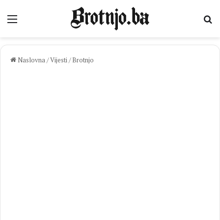
Izbornik
Pr
Naslovna
/
Vijesti
/
Brotnjo