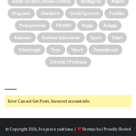
Kutak Za Djecu, Mlade I Obitelj
Međugorje
Najave
Nogomet
Obavijesti
Ostali Sportovi
Politika
Poljoprivreda
PROMO
Regija
Religija
Rukomet
Servisne Informacije
Sport
Svijet
Tehnologija
Tenis
Vijesti
Zanimljivosti
Zdravlje I Prehrana
@on Twitter
Error Can not Get Posts, Incorrect account info.
© Copyright 2026, Sva prava zadržana |
Brotnjo.ba
| Proudly Hosted