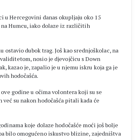
ci u Hercegovini danas okupljaju oko 15
 na Humcu, iako dolaze iz različitih
emu ostavio dubok trag. Još kao srednjoškolac, na
validitetom, nosio je djevojčicu s Down
, kazao je, zapalio je u njemu iskru koja ga je
ovih hodočašća.
 i ove godine u očima volontera koji su se
h već su nakon hodočašća pitali kada će
 godinama koje dolaze hodočašće moći još bolje
ba bilo omogućeno iskustvo blizine, zajedništva