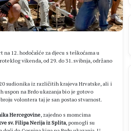
–
Brotnjo
2026.
t na 12. hodočašće za djecu s teškoćama u
proteklog vikenda, od 29. do 31. svibnja, održano
 sudionika iz različitih krajeva Hrvatske, ali i
h uspon na Brdo ukazanja bio je gotovo
broju volontera taj je san postao stvarnost.
nika Hercegovine
, zajedno s momcima
ve sv. Filipa Nerija iz Splita
, pomogli su
doći do Gospina kipa na Brdu ukazanja. U