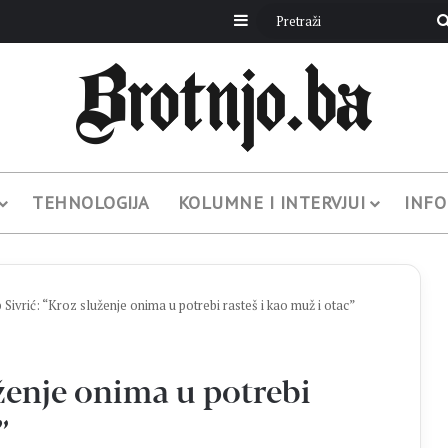
Sidebar
TEHNOLOGIJA
KOLUMNE I INTERVJUI
INFO
p Sivrić: “Kroz služenje onima u potrebi rasteš i kao muž i otac”
uženje onima u potrebi
”