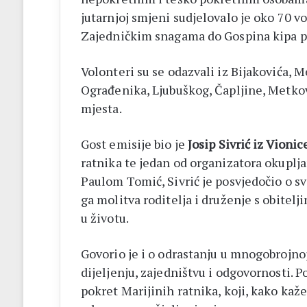
jutarnjoj smjeni sudjelovalo je oko 70 v
Zajedničkim snagama do Gospina kipa p
Volonteri su se odazvali iz Bijakovića, 
Ograđenika, Ljubuškog, Čapljine, Metković
mjesta.
Gost emisije bio je
Josip Sivrić iz Vionic
ratnika te jedan od organizatora okuplja
Paulom Tomić, Sivrić je posvjedočio o s
ga molitva roditelja i druženje s obitelj
u životu.
Govorio je i o odrastanju u mnogobrojnoj 
dijeljenju, zajedništvu i odgovornosti. 
pokret Marijinih ratnika, koji, kako kaže