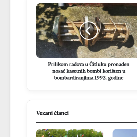
Prilikom
radova
u
Čitluku
pronađen
nosač
kasetnih
bombi
korišten
u
Prilikom radova u Čitluku pronađen
bombardiranjima
nosač kasetnih bombi korišten u
1992.
bombardiranjima 1992. godine
godine
Vezani članci