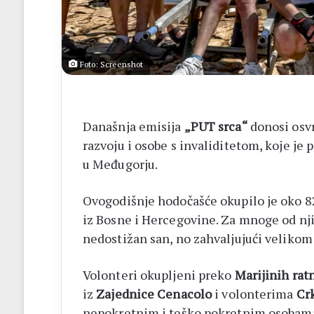
Foto: Screenshot
Današnja emisija
„PUT srca“
donosi osvr
razvoju i osobe s invaliditetom, koje je 
u Međugorju.
Ovogodišnje hodočašće okupilo je oko 820
iz Bosne i Hercegovine. Za mnoge od nji
nedostižan san, no zahvaljujući velikom 
Volonteri okupljeni preko
Marijinih rat
iz
Zajednice Cenacolo
i volonterima
Crk
nepokretnim i teško pokretnim osobama 