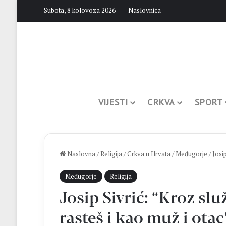
Subota, 8 kolovoza 2026
Naslovnica
VIJESTI
CRKVA
SPORT
Naslovna
/
Religija
/
Crkva u Hrvata
/
Međugorje
/
Josi
Međugorje
Religija
Josip Sivrić: “Kroz sl
rasteš i kao muž i otac