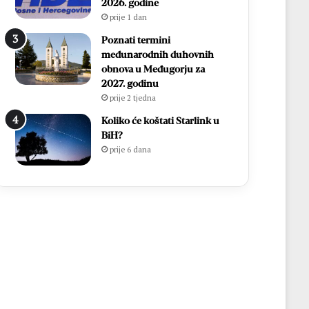
2026. godine
prije 1 dan
Poznati termini
međunarodnih duhovnih
obnova u Međugorju za
2027. godinu
prije 2 tjedna
Koliko će koštati Starlink u
BiH?
prije 6 dana