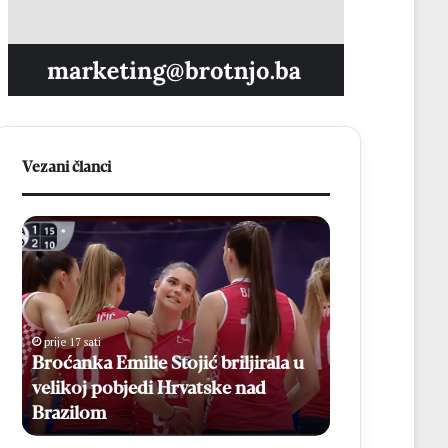
Vezani članci
Broćanka
Veliki
Emilie
povratak
Stojić
u
briljirala
MNK
u
Brotnjo:
velikoj
Zvonimir
prije 17 sati
prije 20 sati
pobjedi
Ćavar
Broćanka Emilie Stojić briljirala u
Veliki povra
Hrvatske
ponovno
velikoj pobjedi Hrvatske nad
Zvonimir Ća
nad
u
Brazilom
poznatom dr
Brazilom
poznatom
dresu