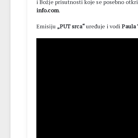
i Božje prisutnosti koje se posebno otkr
info.com
.
Emisiju
„PUT srca“
uređuje i vodi
Paula