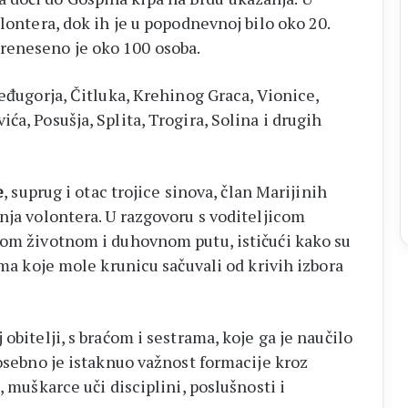
olontera, dok ih je u popodnevnoj bilo oko 20.
reneseno je oko 100 osoba.
Međugorja, Čitluka, Krehinog Graca, Vionice,
a, Posušja, Splita, Trogira, Solina i drugih
e
, suprug i otac trojice sinova, član Marijinih
nja volontera. U razgovoru s voditeljicom
vom životnom i duhovnom putu, ističući kako su
ima koje mole krunicu sačuvali od krivih izbora
obitelji, s braćom i sestrama, koje ga je naučilo
Posebno je istaknuo važnost formacije kroz
, muškarce uči disciplini, poslušnosti i