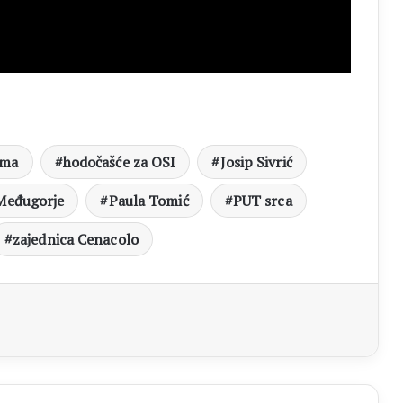
ama
hodočašće za OSI
Josip Sivrić
Međugorje
Paula Tomić
PUT srca
zajednica Cenacolo
aj