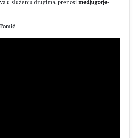
iva u služenju drugima, prenosi
medjugorje-
 Tomić
.