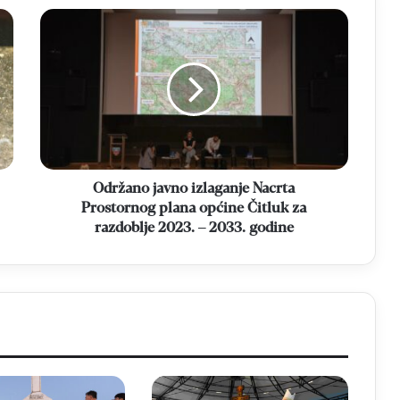
Održano
javno
izlaganje
Nacrta
Prostornog
plana
općine
Čitluk
za
razdoblje
Održano javno izlaganje Nacrta
2023.
Prostornog plana općine Čitluk za
–
razdoblje 2023. – 2033. godine
2033.
godine