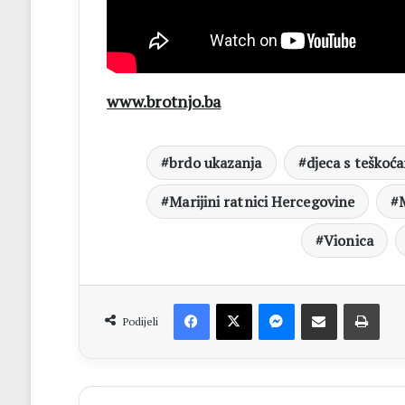
www.brotnjo.ba
brdo ukazanja
djeca s teškoć
Marijini ratnici Hercegovine
Vionica
Facebook
X
Messenger
Dijeli putem Emaila
Print
Podijeli