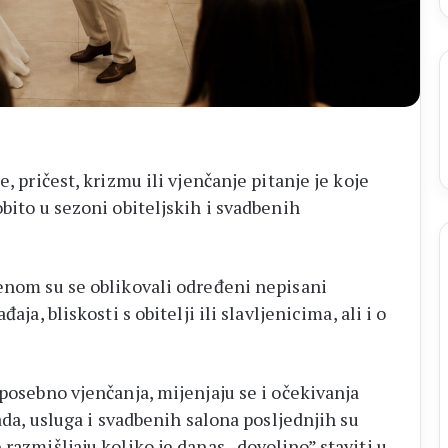
e, pričest, krizmu ili vjenčanje pitanje je koje
obito u sezoni obiteljskih i svadbenih
menom su se oblikovali određeni nepisani
aja, bliskosti s obitelji ili slavljenicima, ali i o
 posebno vjenčanja, mijenjaju se i očekivanja
rada, usluga i svadbenih salona posljednjih su
 razmišljaju koliko je danas „dovoljno” staviti u