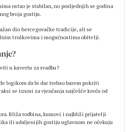
ima ostao je stabilan, no posljednjih se godina
og broja gostiju.
važan dio hercegovačke tradicije, ali se
alnim troškovima i mogućnostima obitelji.
anje?
aviti u kuvertu za svadbu?
e logikom da bi dar trebao barem pokriti
raksi se iznosi za vjenčanja najčešće kreću od
a. Bliža rodbina, kumovi i najbliži prijatelji
ika ili udaljenijih gostiju uglavnom ne očekuju