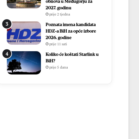
obnova u Međugorju za
2027. godinu
prije 2 tjedna
Poznata imena kandidata
HDZ-a BiH za opće izbore
2026. godine
prije 11 sati
Koliko će koštati Starlink u
BiH?
prije 5 dana