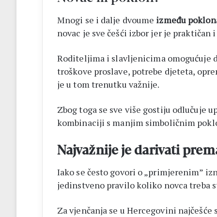
Mnogi se i dalje dvoume
između poklona
novac je sve češći izbor jer je praktičan i
Roditeljima i slavljenicima omogućuje da
troškove proslave, potrebe djeteta, opre
je u tom trenutku važnije.
Zbog toga se sve više gostiju odlučuje up
kombinaciji s manjim simboličnim pok
Najvažnije je darivati pr
Iako se često govori o „primjerenim” izn
jedinstveno pravilo koliko novca treba st
Za vjenčanja se u Hercegovini najčešće