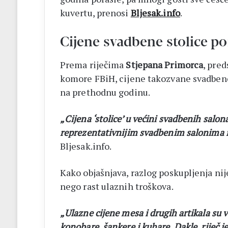
kuvertu, prenosi
Bljesak.info
.
Cijene svadbene stolice po
Prema riječima
Stjepana Primorca
, pre
komore FBiH, cijene takozvane svadbene
na prethodnu godinu.
„Cijena ‘stolice’ u većini svadbenih salona
reprezentativnijim svadbenim salonima i 
Bljesak.info.
Kako objašnjava, razlog poskupljenja ni
nego rast ulaznih troškova.
„Ulazne cijene mesa i drugih artikala su v
konobare, šankere i kuhare. Dakle, riječ j