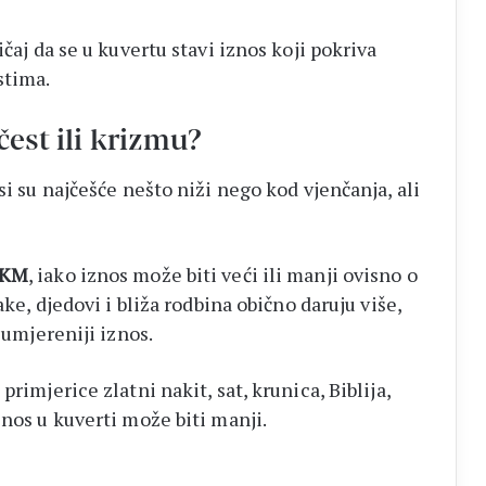
ičaj da se u kuvertu stavi iznos koji pokriva
stima.
čest ili krizmu?
si su najčešće nešto niži nego kod vjenčanja, ali
 KM
, iako iznos može biti veći ili manji ovisno o
ake, djedovi i bliža rodbina obično daruju više,
 umjereniji iznos.
rimjerice zlatni nakit, sat, krunica, Biblija,
znos u kuverti može biti manji.