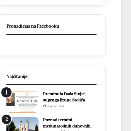
ligu
FBiH
Pronađi nas na Facebooku
Najčitanije
Preminula Dada Stojić,
supruga Brune Stojića
prije 4 dana
Poznati termini
međunarodnih duhovnih