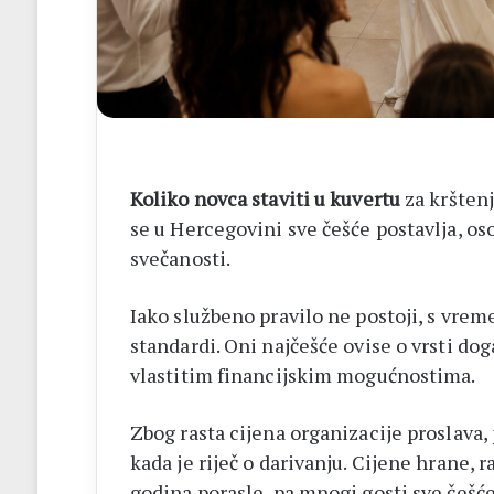
14
biskupa
Koliko novca staviti u kuvertu
za krštenj
se u Hercegovini sve češće postavlja, os
svečanosti.
Iako službeno pravilo ne postoji, s vre
standardi. Oni najčešće ovise o vrsti događ
vlastitim financijskim mogućnostima.
Zbog rasta cijena organizacije proslava,
kada je riječ o darivanju. Cijene hrane, 
godina porasle, pa mnogi gosti sve češće