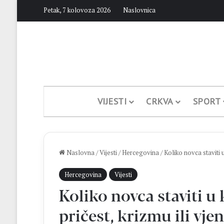
Petak, 7 kolovoza 2026
Naslovnica
VIJESTI
CRKVA
SPORT
Naslovna
/
Vijesti
/
Hercegovina
/
Koliko novca staviti 
Hercegovina
Vijesti
Koliko novca staviti u 
pričest, krizmu ili vj