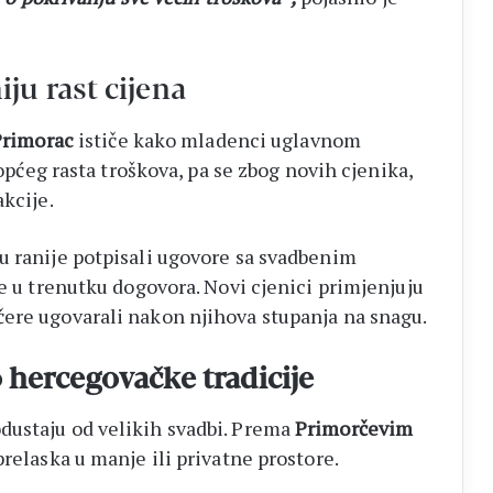
u rast cijena
Primorac
ističe kako mladenci uglavnom
 općeg rasta troškova, pa se zbog novih cjenika,
akcije.
u ranije potpisali ugovore sa svadbenim
le u trenutku dogovora. Novi cjenici primjenjuju
ere ugovarali nakon njihova stupanja na snagu.
o hercegovačke tradicije
dustaju od velikih svadbi. Prema
Primorčevim
prelaska u manje ili privatne prostore.