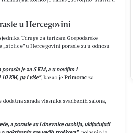
rasle u Hercegovini
dsjednika Udruge za turizam Gospodarske
 „stolice” u Hercegovini porasle su u odnosu
 porasla je za 5 KM, a u novijim i
10 KM, pa i više”
, kazao je
Primorac
za
je dodatna zarada vlasnika svadbenih salona,
eće, a porasle su i dnevnice osoblja, uključujući
e o pokrivanju sve većih troškova”,
pojasnio je