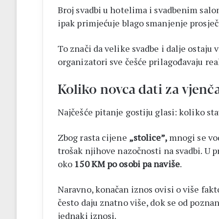
Broj svadbi u hotelima i svadbenim salon
ipak primjećuje blago smanjenje prosječn
To znači da velike svadbe i dalje ostaju 
organizatori sve češće prilagođavaju re
Koliko novca dati za vjenč
Najčešće pitanje gostiju glasi: koliko st
Zbog rasta cijene
„stolice”,
mnogi se vod
trošak njihove nazočnosti na svadbi. U p
oko
150 KM po osobi pa naviše
.
Naravno, konačan iznos ovisi o više faktor
često daju znatno više, dok se od poznan
jednaki iznosi.