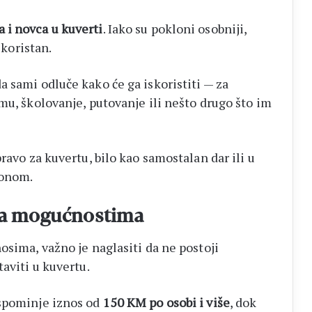
 i novca u kuverti
. Iako su pokloni osobniji,
 koristan.
 sami odluče kako će ga iskoristiti — za
mu, školovanje, putovanje ili nešto drugo što im
ravo za kuvertu, bilo kao samostalan dar ili u
lonom.
ema mogućnostima
osima, važno je naglasiti da ne postoji
aviti u kuvertu.
 spominje iznos od
150 KM po osobi i više
, dok