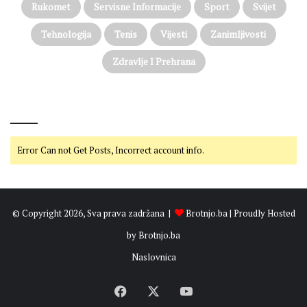
Rukomet
Servisne Informacije
Sport
Svijet
Tehnologija
Tenis
Vijesti
Zanimljivosti
Zdravlje I Prehrana
@on Twitter
Error Can not Get Posts, Incorrect account info.
© Copyright 2026, Sva prava zadržana |
Brotnjo.ba
| Proudly Hosted
by
Brotnjo.ba
Naslovnica
Facebook
X
YouTube