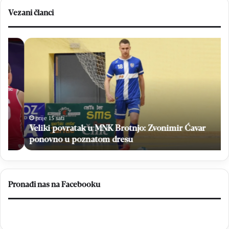
Vezani članci
Veliki
Na
povratak
37.
u
Ml
MNK
de
Brotnjo:
tis
Zvonimir
ml
Ćavar
vi
ponovno
od
prije 15 sati
u
Veliki povratak u MNK Brotnjo: Zvonimir Ćavar
70
poznatom
sv
ponovno u poznatom dresu
dresu
i
14
bi
Pronađi nas na Facebooku