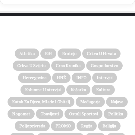
PROČITAJTE JOŠ…
Atletika
BiH
Brotnjo
Crkva U Hrvata
Crkva U Svijetu
Crna Kronika
Gospodarstvo
Hercegovina
HNŽ
INFO
Intervjui
Kolumne I Intervjui
Košarka
Kultura
Kutak Za Djecu, Mlade I Obitelj
Međugorje
Najave
Nogomet
Obavijesti
Ostali Sportovi
Politika
Poljoprivreda
PROMO
Regija
Religija