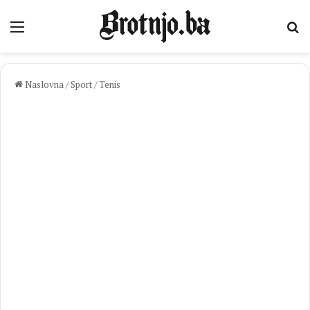
Izbornik
Pr
Naslovna
/
Sport
/
Tenis