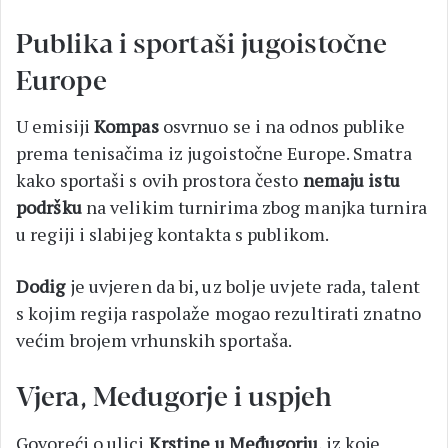
Publika i sportaši jugoistočne
Europe
U emisiji
Kompas
osvrnuo se i na odnos publike
prema tenisačima iz jugoistočne Europe. Smatra
kako sportaši s ovih prostora često
nemaju istu
podršku
na velikim turnirima zbog manjka turnira
u regiji i slabijeg kontakta s publikom.
Dodig
je uvjeren da bi, uz bolje uvjete rada, talent
s kojim regija raspolaže mogao rezultirati znatno
većim brojem vrhunskih sportaša.
Vjera, Međugorje i uspjeh
Govoreći o ulici
Krstine u Međugorju
, iz koje