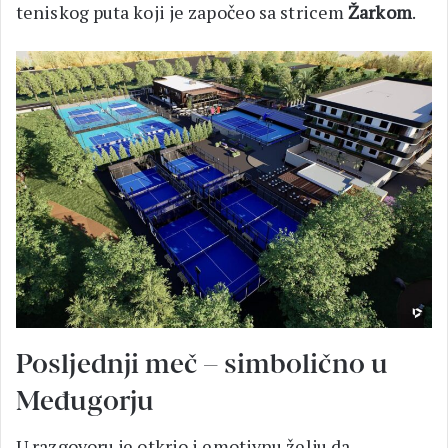
teniskog puta koji je započeo sa stricem
Žarkom
.
Posljednji meč – simbolično u
Međugorju
U razgovoru je otkrio i emotivnu želju da