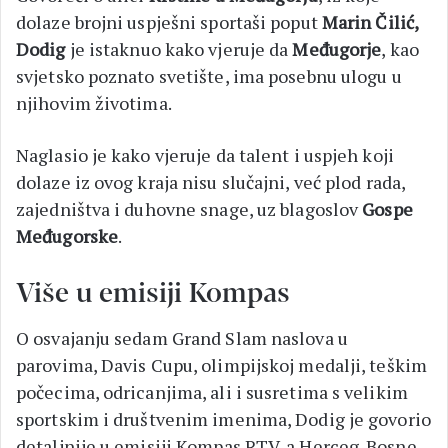
dolaze brojni uspješni sportaši poput
Marin Čilić,
Dodig
je istaknuo kako vjeruje da
Međugorje
, kao
svjetsko poznato svetište, ima posebnu ulogu u
njihovim životima.
Naglasio je kako vjeruje da talent i uspjeh koji
dolaze iz ovog kraja nisu slučajni, već plod rada,
zajedništva i duhovne snage, uz blagoslov
Gospe
Međugorske
.
Više u emisiji Kompas
O osvajanju sedam Grand Slam naslova u
parovima, Davis Cupu, olimpijskoj medalji, teškim
počecima, odricanjima, ali i susretima s velikim
sportskim i društvenim imenima, Dodig je govorio
detaljnije u emisiji Kompas RTV-a Herceg-Bosne