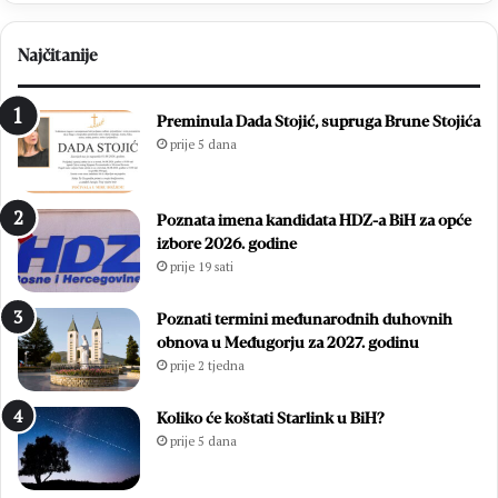
Najčitanije
Preminula Dada Stojić, supruga Brune Stojića
prije 5 dana
Poznata imena kandidata HDZ-a BiH za opće
izbore 2026. godine
prije 19 sati
Poznati termini međunarodnih duhovnih
obnova u Međugorju za 2027. godinu
prije 2 tjedna
Koliko će koštati Starlink u BiH?
prije 5 dana