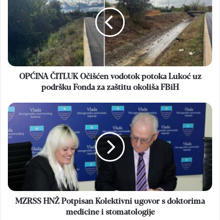
Očišćen
vodotok
potoka
Lukoć
uz
podršku
Fonda
za
OPĆINA ČITLUK Očišćen vodotok potoka Lukoć uz
zaštitu
podršku Fonda za zaštitu okoliša FBiH
okoliša
FBiH
MZRSS
HNŽ
Potpisan
Kolektivni
ugovor
s
doktorima
medicine
i
stomatologije
MZRSS HNŽ Potpisan Kolektivni ugovor s doktorima
medicine i stomatologije