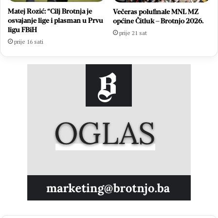
Matej Rozić: “Cilj Brotnja je
Večeras polufinale MNL MZ
osvajanje lige i plasman u Prvu
općine Čitluk – Brotnjo 2026.
ligu FBiH
prije 21 sat
prije 16 sati