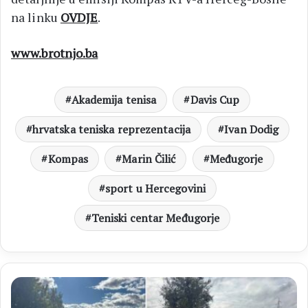
na linku
OVDJE
.
www.brotnjo.ba
Akademija tenisa
Davis Cup
hrvatska teniska reprezentacija
Ivan Dodig
Kompas
Marin Čilić
Međugorje
sport u Hercegovini
Teniski centar Međugorje
OPĆINA
ČITLUK