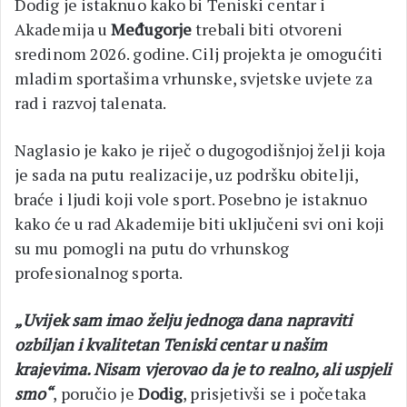
Dodig je istaknuo kako bi Teniski centar i
Akademija u
Međugorje
trebali biti otvoreni
sredinom 2026. godine. Cilj projekta je omogućiti
mladim sportašima vrhunske, svjetske uvjete za
rad i razvoj talenata.
Naglasio je kako je riječ o dugogodišnjoj želji koja
je sada na putu realizacije, uz podršku obitelji,
braće i ljudi koji vole sport. Posebno je istaknuo
kako će u rad Akademije biti uključeni svi oni koji
su mu pomogli na putu do vrhunskog
profesionalnog sporta.
„Uvijek sam imao želju jednoga dana napraviti
ozbiljan i kvalitetan Teniski centar u našim
krajevima. Nisam vjerovao da je to realno, ali uspjeli
smo“
, poručio je
Dodig
, prisjetivši se i početaka