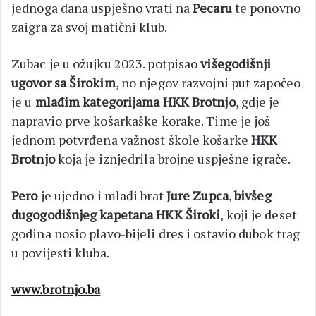
jednoga dana uspješno vrati na
Pecaru
te ponovno
zaigra za svoj matični klub.
Zubac je u ožujku 2023. potpisao
višegodišnji
ugovor sa Širokim
, no njegov razvojni put započeo
je u
mlađim kategorijama HKK Brotnjo
, gdje je
napravio prve košarkaške korake. Time je još
jednom potvrđena važnost škole košarke
HKK
Brotnjo
koja je iznjedrila brojne uspješne igrače.
Pero
je ujedno i mlađi brat
Jure Zupca
,
bivšeg
dugogodišnjeg kapetana HKK Široki
, koji je deset
godina nosio plavo-bijeli dres i ostavio dubok trag
u povijesti kluba.
www.brotnjo.ba