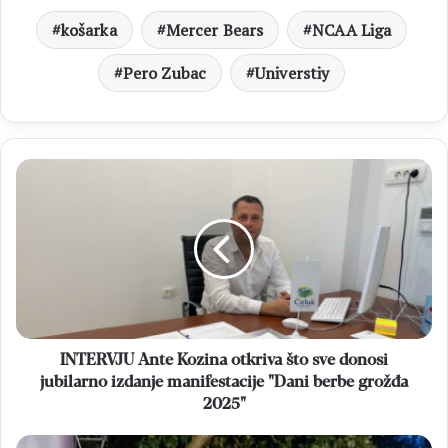
košarka
Mercer Bears
NCAA Liga
Pero Zubac
Universtiy
INTERVJU
Ante
Kozina
otkriva
što
sve
donosi
jubilarno
izdanje
manifestacije
INTERVJU Ante Kozina otkriva što sve donosi
"Dani
jubilarno izdanje manifestacije "Dani berbe grožđa
berbe
2025"
grožđa
2025"
BLAŽ