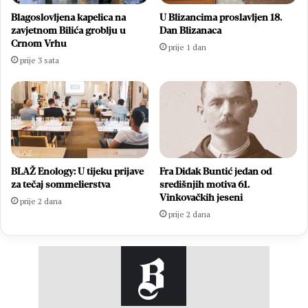
Blagoslovljena kapelica na
U Blizancima proslavljen 18.
zavjetnom Bilića groblju u
Dan Blizanaca
Crnom Vrhu
prije 1 dan
prije 3 sata
BLAŽ Enology: U tijeku prijave
Fra Didak Buntić jedan od
za tečaj sommelierstva
središnjih motiva 61.
Vinkovačkih jeseni
prije 2 dana
prije 2 dana