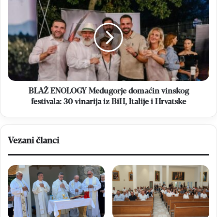
ENOLOGY
Međugorje
domaćin
vinskog
festivala:
30
vinarija
iz
BiH,
BLAŽ ENOLOGY Međugorje domaćin vinskog
Italije
festivala: 30 vinarija iz BiH, Italije i Hrvatske
i
Hrvatske
Vezani članci