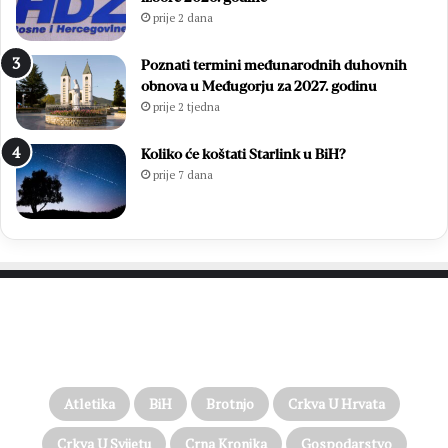
prije 2 dana
Poznati termini međunarodnih duhovnih
obnova u Međugorju za 2027. godinu
prije 2 tjedna
Koliko će koštati Starlink u BiH?
prije 7 dana
PROČITAJTE JOŠ…
Atletika
BiH
Brotnjo
Crkva U Hrvata
Crkva U Svijetu
Crna Kronika
Gospodarstvo