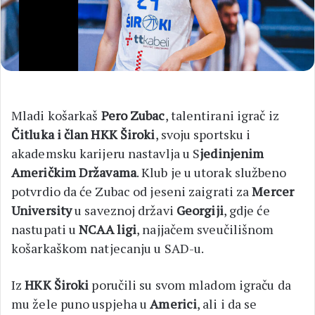
Mladi košarkaš
Pero Zubac
, talentirani igrač iz
Čitluka i član HKK Široki
, svoju sportsku i
akademsku karijeru nastavlja u S
jedinjenim
Američkim Državama
. Klub je u utorak službeno
potvrdio da će Zubac od jeseni zaigrati za
Mercer
University
u saveznoj državi
Georgiji
, gdje će
nastupati u
NCAA ligi
, najjačem sveučilišnom
košarkaškom natjecanju u SAD-u.
Iz
HKK Široki
poručili su svom mladom igraču da
mu žele puno uspjeha u
Americi
, ali i da se