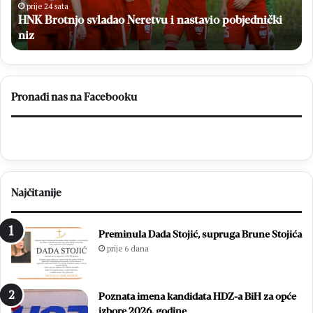
se
od
prije 1 dan
H
U Blizancima proslavljen 18. Dan Blizanaca
Me
Pronađi nas na Facebooku
Najčitanije
Preminula Dada Stojić, supruga Brune Stojića
prije 6 dana
Poznata imena kandidata HDZ-a BiH za opće
izbore 2026. godine