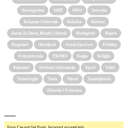
Hercegovina
HNŽ
INFO
Intervjui
Kolumne I Intervjui
Košarka
Kultura
Kutak Za Djecu, Mlade I Obitelj
Međugorje
Najave
Nogomet
Obavijesti
Ostali Sportovi
Politika
Poljoprivreda
PROMO
Regija
Religija
Rukomet
Servisne Informacije
Sport
Svijet
Tehnologija
Tenis
Vijesti
Zanimljivosti
Zdravlje I Prehrana
@on Twitter
Error Can not Get Posts, Incorrect account info.