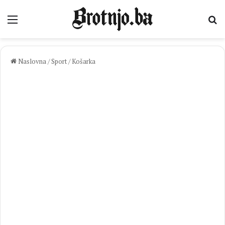
Izbornik
Pr
Naslovna
/
Sport
/
Košarka