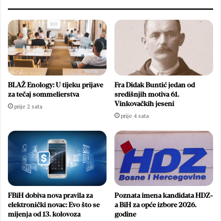
BLAŽ Enology: U tijeku prijave
Fra Didak Buntić jedan od
za tečaj sommelierstva
središnjih motiva 61.
Vinkovačkih jeseni
prije 2 sata
prije 4 sata
FBiH dobiva nova pravila za
Poznata imena kandidata HDZ-
elektronički novac: Evo što se
a BiH za opće izbore 2026.
mijenja od 13. kolovoza
godine