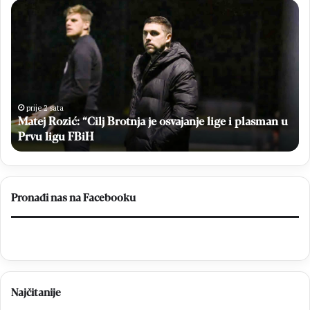
ej
Fra
ć:
Didak
j
Buntić
tnja
jedan
od
ajanje
središnjih
motiva
61.
prije 2 sata
prije 4
sman
atej Rozić: “Cilj Brotnja je osvajanje lige i plasman u
Vinkovač
Fra Di
jeseni
rvu ligu FBiH
Vinko
u
H
Pronađi nas na Facebooku
Najčitanije