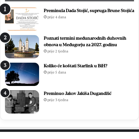
Preminula Dada Stojić, supruga Brune Stojića
prije 4 dana
Poznati termini međunarodnih duhovnih
obnova u Međugorju za 2027. godinu
prije 2 tjedna
Koliko će koštati Starlink u BiH?
prije 5 dana
Preminuo Jakov Jakiša Dugandžić
prije 3 tjedna