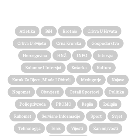
PROČITAJTE JOŠ…
Atletika
BiH
Brotnjo
Crkva U Hrvata
Crkva U Svijetu
Crna Kronika
Gospodarstvo
Hercegovina
HNŽ
INFO
Intervjui
Kolumne I Intervjui
Košarka
Kultura
Kutak Za Djecu, Mlade I Obitelj
Međugorje
Najave
Nogomet
Obavijesti
Ostali Sportovi
Politika
Poljoprivreda
PROMO
Regija
Religija
Rukomet
Servisne Informacije
Sport
Svijet
Tehnologija
Tenis
Vijesti
Zanimljivosti