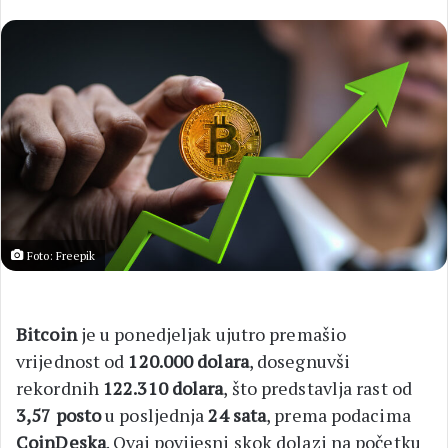
Foto: Freepik
Bitcoin
je u ponedjeljak ujutro premašio
vrijednost od
120.000 dolara
, dosegnuvši
rekordnih
122.310 dolara
, što predstavlja rast od
3,57 posto
u posljednja
24 sata
, prema podacima
CoinDeska
. Ovaj povijesni skok dolazi na početku