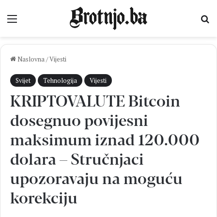
Izbornik
Pr
Naslovna
/
Vijesti
Svijet
Tehnologija
Vijesti
KRIPTOVALUTE Bitcoin
dosegnuo povijesni
maksimum iznad 120.000
dolara – Stručnjaci
upozoravaju na moguću
korekciju