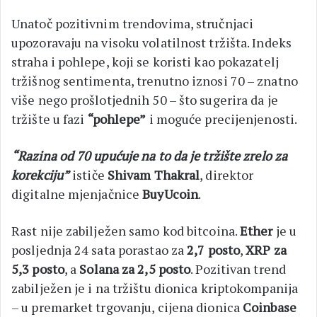
Unatoč pozitivnim trendovima, stručnjaci
upozoravaju na visoku volatilnost tržišta. Indeks
straha i pohlepe, koji se koristi kao pokazatelj
tržišnog sentimenta, trenutno iznosi 70 – znatno
više nego prošlotjednih 50 – što sugerira da je
tržište u fazi
“pohlepe”
i moguće precijenjenosti.
“Razina od 70 upućuje na to da je tržište zrelo za
korekciju”
ističe
Shivam Thakral
, direktor
digitalne mjenjačnice
BuyUcoin
.
Rast nije zabilježen samo kod bitcoina.
Ether
je u
posljednja 24 sata porastao za
2,7 posto
,
XRP za
5,3 posto
, a
Solana za 2,5 posto
. Pozitivan trend
zabilježen je i na tržištu dionica kriptokompanija
– u premarket trgovanju, cijena dionica
Coinbase