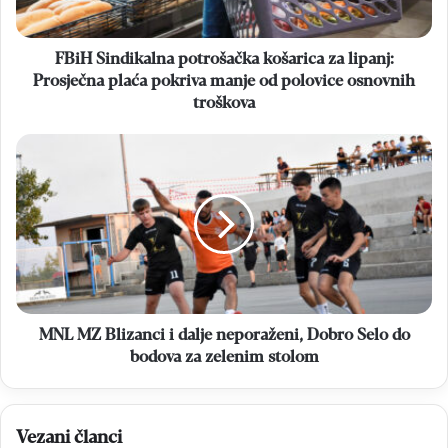
plaća
pokriva
manje
FBiH Sindikalna potrošačka košarica za lipanj:
od
Prosječna plaća pokriva manje od polovice osnovnih
polovice
troškova
osnovnih
troškova
MNL
MZ
Blizanci
i
dalje
neporaženi,
Dobro
Selo
do
bodova
MNL MZ Blizanci i dalje neporaženi, Dobro Selo do
za
bodova za zelenim stolom
zelenim
stolom
Vezani članci