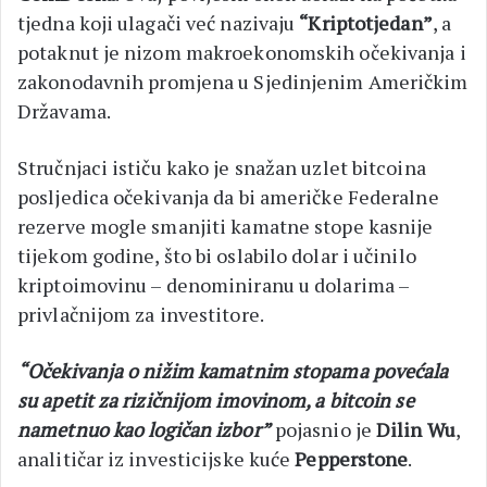
tjedna koji ulagači već nazivaju
“Kriptotjedan”
, a
potaknut je nizom makroekonomskih očekivanja i
zakonodavnih promjena u Sjedinjenim Američkim
Državama.
Stručnjaci ističu kako je snažan uzlet bitcoina
posljedica očekivanja da bi američke Federalne
rezerve mogle smanjiti kamatne stope kasnije
tijekom godine, što bi oslabilo dolar i učinilo
kriptoimovinu – denominiranu u dolarima –
privlačnijom za investitore.
“Očekivanja o nižim kamatnim stopama povećala
su apetit za rizičnijom imovinom, a bitcoin se
nametnuo kao logičan izbor”
pojasnio je
Dilin Wu
,
analitičar iz investicijske kuće
Pepperstone
.