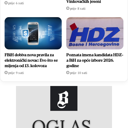
Vinkovačkih jeseni
prije 6 sati
prije 8 sati
FBiH dobiva nova pravila za
Poznata imena kandidata HDZ-
elektronički novac: Evo što se
a BiH za opće izbore 2026.
mijenja od 13. kolovoza
godine
prije 9 sati
prije 10 sati