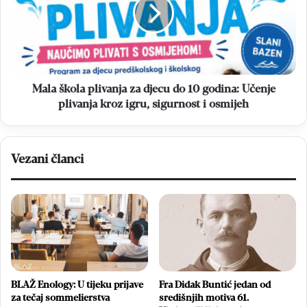
za
djecu
do
10
godina:
Učenje
plivanja
Mala škola plivanja za djecu do 10 godina: Učenje
kroz
plivanja kroz igru, sigurnost i osmijeh
igru,
sigurnost
i
Vezani članci
osmijeh
BLAŽ Enology: U tijeku prijave
Fra Didak Buntić jedan od
za tečaj sommelierstva
središnjih motiva 61.