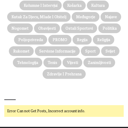
Kolumne I Intervjui
Košarka
Kultura
Kutak Za Djecu, Mlade I Obitelj
Međugorje
Najave
Nogomet
Obavijesti
Ostali Sportovi
Politika
Poljoprivreda
PROMO
Regija
Religija
Rukomet
Servisne Informacije
Sport
Svijet
Tehnologija
Tenis
Vijesti
Zanimljivosti
Zdravlje I Prehrana
@on Twitter
Error Can not Get Posts, Incorrect account info.