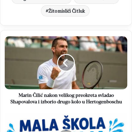
Žitomislići Čitluk
Marin
Čilić
nakon
velikog
preokreta
svladao
Shapovalova
i
izborio
drugo
Marin Čilić nakon velikog preokreta svladao
kolo
Shapovalova i izborio drugo kolo u Hertogenboschu
u
Hertogenboschu
Mala
škola
plivanja