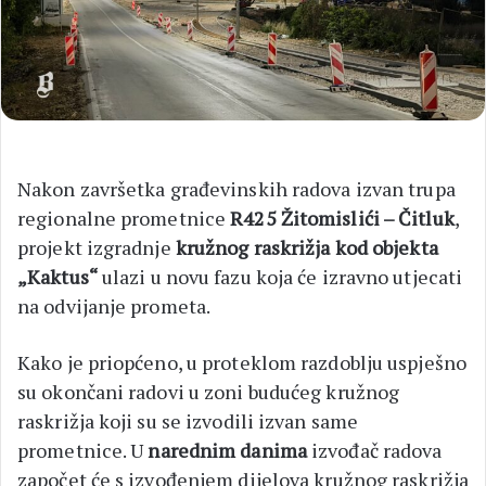
Nakon završetka građevinskih radova izvan trupa
regionalne prometnice
R425 Žitomislići – Čitluk
,
projekt izgradnje
kružnog raskrižja kod objekta
„Kaktus“
ulazi u novu fazu koja će izravno utjecati
na odvijanje prometa.
Kako je priopćeno, u proteklom razdoblju uspješno
su okončani radovi u zoni budućeg kružnog
raskrižja koji su se izvodili izvan same
prometnice. U
narednim danima
izvođač radova
započet će s izvođenjem dijelova kružnog raskrižja