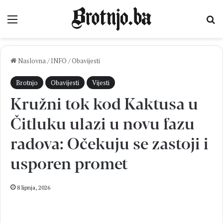
Izbornik
Pr
Naslovna
/
INFO
/
Obavijesti
Brotnjo
Obavijesti
Vijesti
Kružni tok kod Kaktusa u
Čitluku ulazi u novu fazu
radova: Očekuju se zastoji i
usporen promet
8 lipnja, 2026