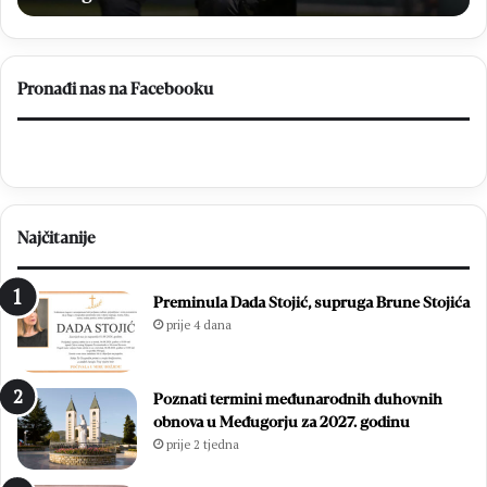
Prvu
ligu
FBiH
Pronađi nas na Facebooku
Najčitanije
Preminula Dada Stojić, supruga Brune Stojića
prije 4 dana
Poznati termini međunarodnih duhovnih
obnova u Međugorju za 2027. godinu
prije 2 tjedna