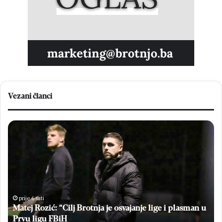
Vezani članci
Matej
Br
Rozić:
Em
“Cilj
Sto
Brotnja
bri
je
u
osvajanje
vel
lige
po
i
Hr
prije 6 sati
plasman
Matej Rozić: “Cilj Brotnja je osvajanje lige i plasman u
na
u
Br
a
Prvu ligu FBiH