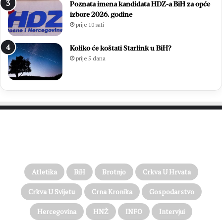
Poznata imena kandidata HDZ-a BiH za opće
izbore 2026. godine
prije 10 sati
Koliko će koštati Starlink u BiH?
prije 5 dana
PROČITAJTE JOŠ…
Atletika
BiH
Brotnjo
Crkva U Hrvata
Crkva U Svijetu
Crna Kronika
Gospodarstvo
Hercegovina
HNŽ
INFO
Intervjui