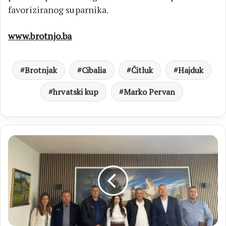
favoriziranog suparnika.
www.brotnjo.ba
Brotnjak
Cibalia
Čitluk
Hajduk
hrvatski kup
Marko Pervan
OV
ČITLUK
Sastanak
s
predstavnicima
MZ
Biletići
o
prioritetima