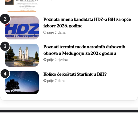
Poznata imena kandidata HDZ-a BiH za opće
izbore 2026. godine
prije 2 dana
Poznati termini međunarodnih duhovnih
obnova u Međugorju za 2027. godinu
prije 2 tjedna
Koliko će koštati Starlink u BiH?
prije 7 dana
PROČITAJTE JOŠ…