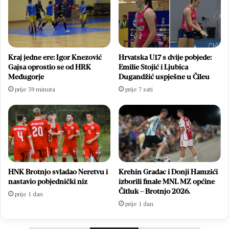
Kraj jedne ere: Igor Knezović
Hrvatska U17 s dvije pobjede:
Gajsa oprostio se od HRK
Emilie Stojić i Ljubica
Međugorje
Dugandžić uspješne u Čileu
prije 39 minuta
prije 7 sati
HNK Brotnjo svladao Neretvu i
Krehin Gradac i Donji Hamzići
nastavio pobjednički niz
izborili finale MNL MZ općine
Čitluk – Brotnjo 2026.
prije 1 dan
prije 1 dan