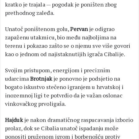
kratko je trajala — pogodak je poništen zbog
prethodnog zaleđa.
Unatoč poništenom golu,
Pervan
je odigrao
zapaženu utakmicu, bio među najboljima na
terenu i pokazao zašto se o njemu sve više govori
kao o jednom od najistaknutijih igrača Cibalije.
Svojim pristupom, energijom i preciznim
udarcima
Brotnjak
je ponovno je podsjetio na
bogato iskustvo stečeno igranjem u hrvatskoj i
inozemnoj ligi te potvrdio da je važan oslonac
vinkovačkog prvoligaša.
Hajduk
je nakon dramatičnog raspucavanja izborio
prolaz, dok se Cibalia unatoč ispadanju može
ponositi pruženom igrom i borbenošću protiv