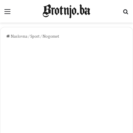
Izbornik
Pr
Naslovna
/
Sport
/
Nogomet