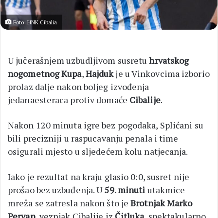
Foto: HNK Cibalia
U jučerašnjem uzbudljivom susretu
hrvatskog
nogometnog Kupa
,
Hajduk
je u Vinkovcima izborio
prolaz dalje nakon boljeg izvođenja
jedanaesteraca protiv domaće
Cibalije
.
Nakon 120 minuta igre bez pogodaka, Splićani su
bili precizniji u raspucavanju penala i time
osigurali mjesto u sljedećem kolu natjecanja.
Iako je rezultat na kraju glasio 0:0, susret nije
prošao bez uzbuđenja. U
59. minuti
utakmice
mreža se zatresla nakon što je
Brotnjak Marko
Pervan
, veznjak Cibalije iz
Čitluka
, spektakularno