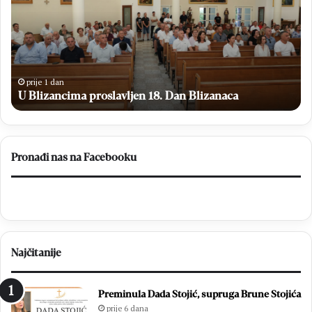
18.
Ig
Dan
Kn
Blizanaca
Ga
op
se
od
prije 1 dan
H
U Blizancima proslavljen 18. Dan Blizanaca
Me
Pronađi nas na Facebooku
Najčitanije
Preminula Dada Stojić, supruga Brune Stojića
prije 6 dana