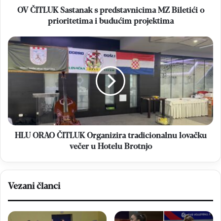
i
OV ČITLUK Sastanak s predstavnicima MZ Biletići o
budućim
prioritetima i budućim projektima
projektima
HLU
ORAO
ČITLUK
Organizira
tradicionalnu
lovačku
večer
u
Hotelu
Brotnjo
HLU ORAO ČITLUK Organizira tradicionalnu lovačku
večer u Hotelu Brotnjo
Vezani članci