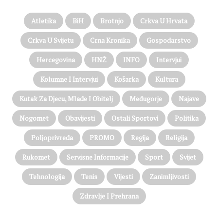
Atletika
BiH
Brotnjo
Crkva U Hrvata
Crkva U Svijetu
Crna Kronika
Gospodarstvo
Hercegovina
HNŽ
INFO
Intervjui
Kolumne I Intervjui
Košarka
Kultura
Kutak Za Djecu, Mlade I Obitelj
Međugorje
Najave
Nogomet
Obavijesti
Ostali Sportovi
Politika
Poljoprivreda
PROMO
Regija
Religija
Rukomet
Servisne Informacije
Sport
Svijet
Tehnologija
Tenis
Vijesti
Zanimljivosti
Zdravlje I Prehrana