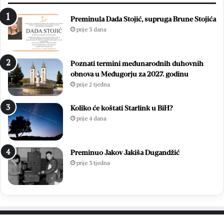
Preminula Dada Stojić, supruga Brune Stojića
prije 3 dana
Poznati termini međunarodnih duhovnih
obnova u Međugorju za 2027. godinu
prije 2 tjedna
Koliko će koštati Starlink u BiH?
prije 4 dana
Preminuo Jakov Jakiša Dugandžić
prije 3 tjedna