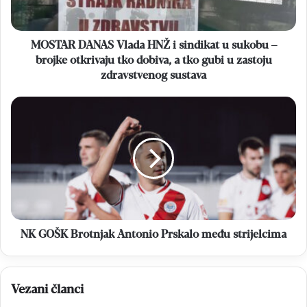
sukobu
–
brojke
MOSTAR DANAS Vlada HNŽ i sindikat u sukobu –
otkrivaju
brojke otkrivaju tko dobiva, a tko gubi u zastoju
tko
zdravstvenog sustava
dobiva,
a
NK
tko
GOŠK
gubi
Brotnjak
u
Antonio
zastoju
Prskalo
zdravstvenog
među
sustava
strijelcima
NK GOŠK Brotnjak Antonio Prskalo među strijelcima
Vezani članci