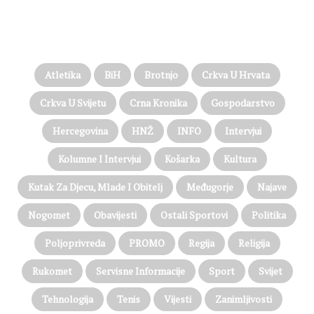
PROČITAJTE JOŠ…
Atletika
BiH
Brotnjo
Crkva U Hrvata
Crkva U Svijetu
Crna Kronika
Gospodarstvo
Hercegovina
HNŽ
INFO
Intervjui
Kolumne I Intervjui
Košarka
Kultura
Kutak Za Djecu, Mlade I Obitelj
Međugorje
Najave
Nogomet
Obavijesti
Ostali Sportovi
Politika
Poljoprivreda
PROMO
Regija
Religija
Rukomet
Servisne Informacije
Sport
Svijet
Tehnologija
Tenis
Vijesti
Zanimljivosti