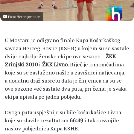
Foto: Hercegovina.in
U Mostaru je odigrano finale Kupa Košarkaškog
saveza Herceg-Bosne (KSHB) u kojem su se sastale
dvije najbolje ženske ekipe ove sezone –
ŽKK
Zrinjski 2010
i
ŽKK Livno
. Riječ je o momčadima
koje su se zasluženo našle u završnici natjecanja,
a dodatnu draž susretu dala je činjenica da su se
ove sezone već sastale dva puta, pri čemu je svaka
ekipa upisala po jednu pobjedu.
Ovoga puta uspješnije su bile košarkašice Livna
koje su slavile rezultatom
66:49
i tako osvojile
naslov pobjednica Kupa KSHB.