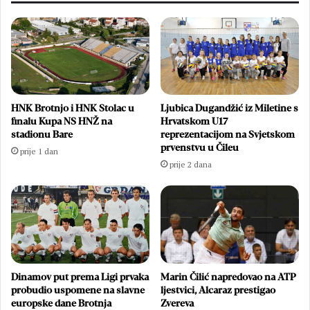
HNK Brotnjo i HNK Stolac u
Ljubica Dugandžić iz Miletine s
finalu Kupa NS HNŽ na
Hrvatskom U17
stadionu Bare
reprezentacijom na Svjetskom
prvenstvu u Čileu
prije 1 dan
prije 2 dana
Dinamov put prema Ligi prvaka
Marin Čilić napredovao na ATP
probudio uspomene na slavne
ljestvici, Alcaraz prestigao
europske dane Brotnja
Zvereva