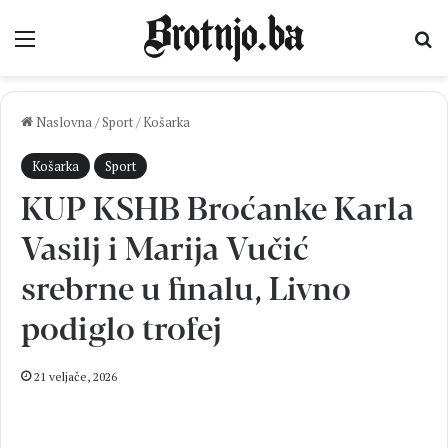
Izbornik
Pr
Naslovna
/
Sport
/
Košarka
Košarka
Sport
KUP KSHB Broćanke Karla
Vasilj i Marija Vučić
srebrne u finalu, Livno
podiglo trofej
21 veljače, 2026