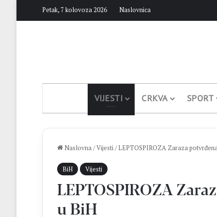
Petak, 7 kolovoza 2026
Naslovnica
VIJESTI
CRKVA
SPORT
Naslovna
/
Vijesti
/
LEPTOSPIROZA Zaraza potvrđena u 
BiH
Vijesti
LEPTOSPIROZA Zaraza 
u BiH