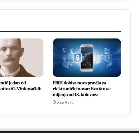
ntić jedan od
FBiH dobiva nova pravila za
otiva 61. Vinkovačkih
elektronički novac: Evo što se
mijenja od 13. kolovoza
prije 9 sati