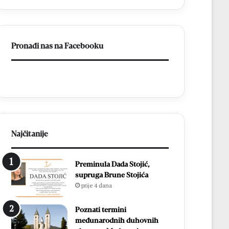
ligu
FBiH
Pronađi nas na Facebooku
Najčitanije
Preminula Dada Stojić,
supruga Brune Stojića
prije 4 dana
Poznati termini
međunarodnih duhovnih