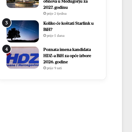
obnova u Međugorju za
2027. godinu
prije 2 tjedna
Koliko će koštati Starlink u
BiH?
prije 5 dana
Poznata imena kandidata
HDZ-a BiH za opće izbore
2026. godine
prije 9 sati