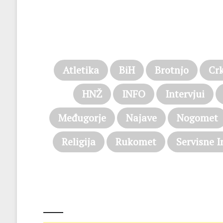
Atletika
BiH
Brotnjo
Cr
HNŽ
INFO
Intervjui
Međugorje
Najave
Nogomet
Religija
Rukomet
Servisne I
@on Twitter