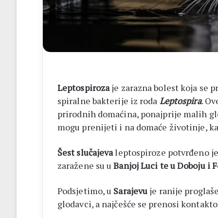
14
biskupa
Leptospiroza
je zarazna bolest koja se pr
spiralne bakterije iz roda
Leptospira
. Ov
prirodnih domaćina, ponajprije malih g
mogu prenijeti i na domaće životinje, kao 
Šest slučajeva
leptospiroze potvrđeno je 
zaražene su u
Banjoj Luci te u Doboju i F
Podsjetimo, u
Sarajevu
je ranije proglaš
glodavci, a najčešće se prenosi kontak