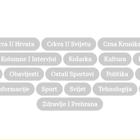
PROČITAJTE JOŠ…
kva U Hrvata
Crkva U Svijetu
Crna Kronik
Kolumne I Intervjui
Košarka
Kultura
Obavijesti
Ostali Sportovi
Politika
nformacije
Sport
Svijet
Tehnologija
Zdravlje I Prehrana