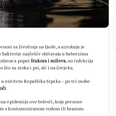
enosi sa životinja na ljude, a uzrokuju je
e bakterije najčešće obitavaju u bubrezima
lodavaca poput
štakora i miševa
, no infekciju
što su stoka i psi, ali i na čovjeka.
u entitetu Republika Srpska – po tri osobe
oči
.
ena epidemija ove bolesti, koju prenose
tom s kontaminiranom vodom ili hranom.