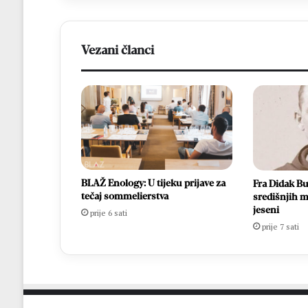
Vezani članci
BLAŽ Enology: U tijeku prijave za
Fra Didak Bu
tečaj sommelierstva
središnjih m
jeseni
prije 6 sati
prije 7 sati