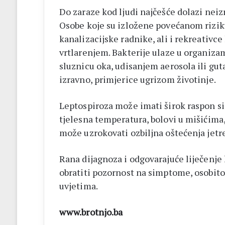
Do zaraze kod ljudi najčešće dolazi ne
Osobe koje su izložene povećanom riziku
kanalizacijske radnike, ali i rekreativc
vrtlarenjem. Bakterije ulaze u organiza
sluznicu oka, udisanjem aerosola ili gu
izravno, primjerice ugrizom životinje.
Leptospiroza može imati širok raspon si
tjelesna temperatura, bolovi u mišićima,
može uzrokovati ozbiljna oštećenja jetre
Rana dijagnoza i odgovarajuće liječenje 
obratiti pozornost na simptome, osobito
uvjetima.
www.brotnjo.ba