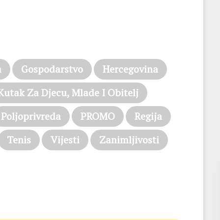
a
Gospodarstvo
Hercegovina
Kutak Za Djecu, Mlade I Obitelj
Poljoprivreda
PROMO
Regija
Tenis
Vijesti
Zanimljivosti