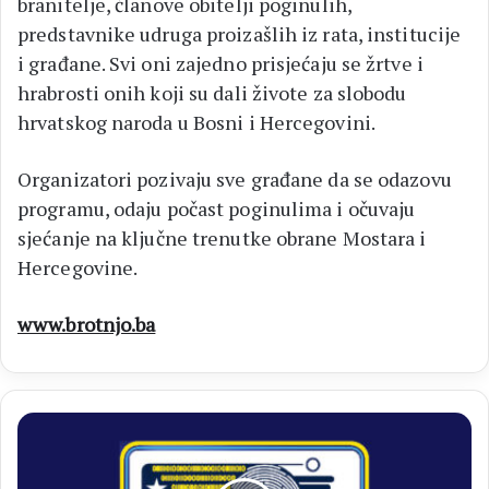
branitelje, članove obitelji poginulih,
predstavnike udruga proizašlih iz rata, institucije
i građane. Svi oni zajedno prisjećaju se žrtve i
hrabrosti onih koji su dali živote za slobodu
hrvatskog naroda u Bosni i Hercegovini.
Organizatori pozivaju sve građane da se odazovu
programu, odaju počast poginulima i očuvaju
sjećanje na ključne trenutke obrane Mostara i
Hercegovine.
www.brotnjo.ba
IDDEEA
BiH
Aplikacija