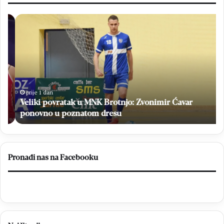
Veliki
H
povratak
Br
u
sv
MNK
Ne
Brotnjo:
i
Zvonimir
na
Ćavar
po
ponovno
niz
prije 1 dan
u
Veliki povratak u MNK Brotnjo: Zvonimir Ćavar
poznatom
ponovno u poznatom dresu
dresu
Pronađi nas na Facebooku