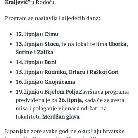
Kraljević”
u Rodoču.
Program se nastavlja i sljedećih dana:
12. lipnja
u
Cimu
13. lipnja
u
Stocu
, te na lokalitetima
Uborka,
Sutine i Zalika
14. lipnja
u
Buni
15. lipnja
u
Rudniku, Orlacu i Raškoj Gori
16. lipnja
u
Gnojnicama
19. lipnja
u
Bijelom Polju
Završnica programa
predviđena je za
26. lipnja
, kada će se sveta
misa i polaganje vijenaca održati na
lokalitetu
Merdžan glava
.
Lipanjske zore svake godine okupljaju hrvatske