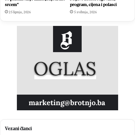
srcem“
program, cijena i polasci
25 lipnja, 2026
5 svibnja, 2026
Vezani članci