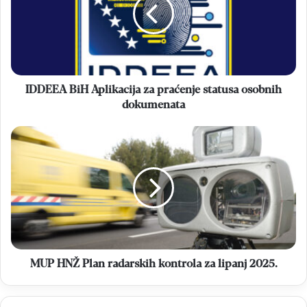
za
praćenje
statusa
osobnih
dokumenata
IDDEEA BiH Aplikacija za praćenje statusa osobnih
dokumenata
MUP
HNŽ
Plan
radarskih
kontrola
za
lipanj
2025.
MUP HNŽ Plan radarskih kontrola za lipanj 2025.