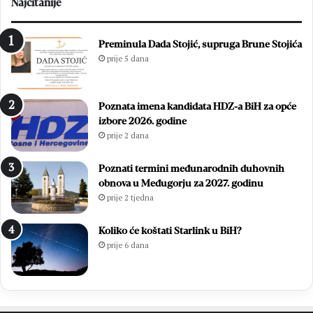
Najčitanije
Preminula Dada Stojić, supruga Brune Stojića
prije 5 dana
Poznata imena kandidata HDZ-a BiH za opće
izbore 2026. godine
prije 2 dana
Poznati termini međunarodnih duhovnih
obnova u Međugorju za 2027. godinu
prije 2 tjedna
Koliko će koštati Starlink u BiH?
prije 6 dana