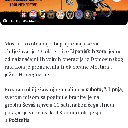
Foto: HVIDRA Mostar
Mostar i okolna mjesta pripremaju se za
obilježavanje 33. obljetnice
Lipanjskih zora
, jedne
od najznačajnijih vojnih operacija iz Domovinskog
rata koja je promijenila tijek obrane Mostara i
južne Hercegovine.
Program obilježavanja započinje u
subotu, 7. lipnja
,
svetom misom za poginule branitelje na
groblju
Ševaš njive
u 10 sati, nakon čega slijedi
polaganje vijenaca kod Spomen-obilježja
u
Počitelju
.