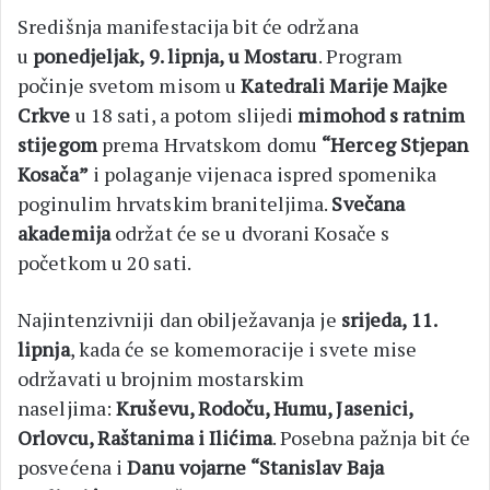
Središnja manifestacija bit će održana
u
ponedjeljak, 9. lipnja, u Mostaru
. Program
počinje svetom misom u
Katedrali Marije Majke
Crkve
u 18 sati, a potom slijedi
mimohod s ratnim
stijegom
prema Hrvatskom domu
“Herceg Stjepan
Kosača”
i polaganje vijenaca ispred spomenika
poginulim hrvatskim braniteljima.
Svečana
akademija
održat će se u dvorani Kosače s
početkom u 20 sati.
Najintenzivniji dan obilježavanja je
srijeda, 11.
lipnja
, kada će se komemoracije i svete mise
održavati u brojnim mostarskim
naseljima:
Kruševu, Rodoču, Humu, Jasenici,
Orlovcu, Raštanima i Ilićima
. Posebna pažnja bit će
posvećena i
Danu vojarne “Stanislav Baja