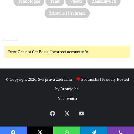
Tehnologija
Tenis
Vijesti
Zanimljivosti
Zdravlje I Prehrana
@on Twitter
Error Can not Get Posts, Incorrect account info.
© Copyright 2026, Sva prava zadržana |
Brotnjo.ba
| Proudly Hosted
by
Brotnjo.ba
Naslovnica
Facebook
X
YouTube