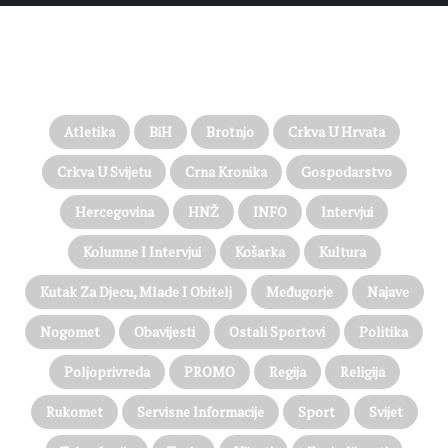
PROČITAJTE JOŠ…
Atletika
BiH
Brotnjo
Crkva U Hrvata
Crkva U Svijetu
Crna Kronika
Gospodarstvo
Hercegovina
HNŽ
INFO
Intervjui
Kolumne I Intervjui
Košarka
Kultura
Kutak Za Djecu, Mlade I Obitelj
Međugorje
Najave
Nogomet
Obavijesti
Ostali Sportovi
Politika
Poljoprivreda
PROMO
Regija
Religija
Rukomet
Servisne Informacije
Sport
Svijet