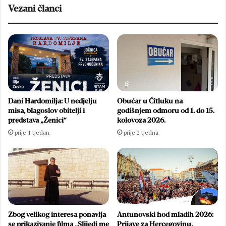
Vezani članci
Dani Hardomilja: U nedjelju
Obućar u Čitluku na
misa, blagoslov obitelji i
godišnjem odmoru od 1. do 15.
predstava „Ženici“
kolovoza 2026.
prije 1 tjedan
prije 2 tjedna
Zbog velikog interesa ponavlja
Antunovski hod mladih 2026:
se prikazivanje filma „Slijedi me
Prijave za Hercegovinu,