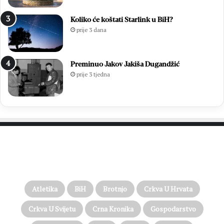
Koliko će koštati Starlink u BiH?
prije 3 dana
Preminuo Jakov Jakiša Dugandžić
prije 3 tjedna
PROČITAJTE JOŠ…
Atletika
BiH
Brotnjo
Crkva U Hrvata
Crkva U Svijetu
Crna Kronika
Gospodarstvo