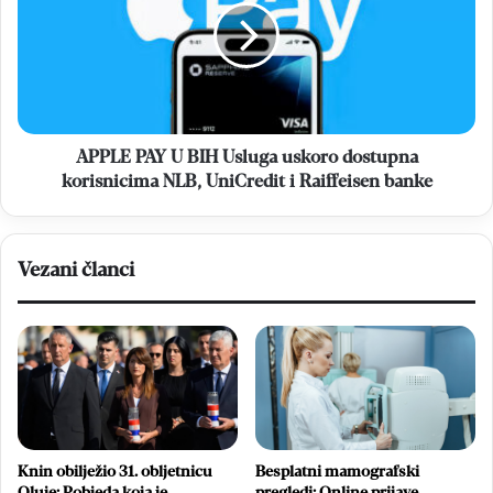
BIH
Usluga
uskoro
dostupna
korisnicima
NLB,
UniCredit
APPLE PAY U BIH Usluga uskoro dostupna
i
korisnicima NLB, UniCredit i Raiffeisen banke
Raiffeisen
banke
Vezani članci
Knin obilježio 31. obljetnicu
Besplatni mamografski
Oluje: Pobjeda koja je
pregledi: Online prijave