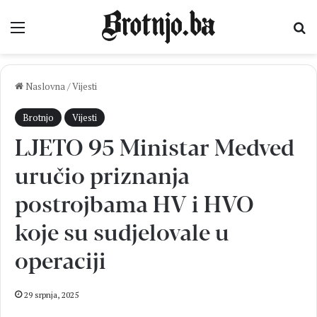
Izbornik
Pr
Naslovna
/
Vijesti
Brotnjo
Vijesti
LJETO 95 Ministar Medved
uručio priznanja
postrojbama HV i HVO
koje su sudjelovale u
operaciji
29 srpnja, 2025