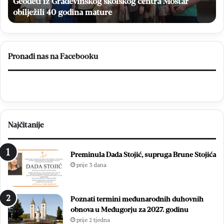
NS
HNK Brotnjo i HNK Stolac u finalu Kupa NS HNŽ na
iz
HNŽ
ži
stadionu Bare
na
stadionu
Bare
Pronađi nas na Facebooku
Najčitanije
Preminula Dada Stojić, supruga Brune Stojića
prije 3 dana
Poznati termini međunarodnih duhovnih
obnova u Međugorju za 2027. godinu
prije 2 tjedna