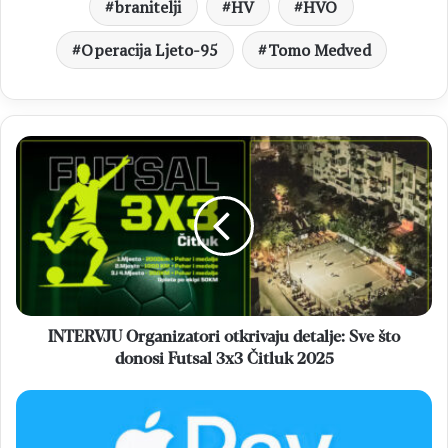
branitelji
HV
HVO
Operacija Ljeto-95
Tomo Medved
INTERVJU
Organizatori
otkrivaju
detalje:
Sve
što
donosi
Futsal
3x3
Čitluk
INTERVJU Organizatori otkrivaju detalje: Sve što
2025
donosi Futsal 3x3 Čitluk 2025
APPLE
PAY
U