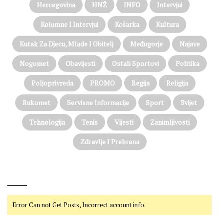
Hercegovina
HNŽ
INFO
Intervjui
Kolumne I Intervjui
Košarka
Kultura
Kutak Za Djecu, Mlade I Obitelj
Međugorje
Najave
Nogomet
Obavijesti
Ostali Sportovi
Politika
Poljoprivreda
PROMO
Regija
Religija
Rukomet
Servisne Informacije
Sport
Svijet
Tehnologija
Tenis
Vijesti
Zanimljivosti
Zdravlje I Prehrana
@on Twitter
Error Can not Get Posts, Incorrect account info.