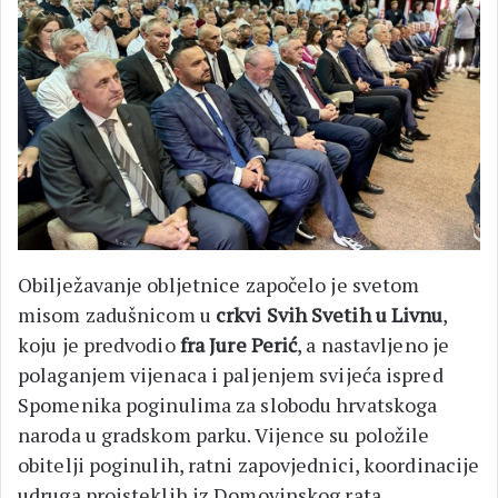
Obilježavanje obljetnice započelo je svetom
misom zadušnicom u
crkvi Svih Svetih u Livnu
,
koju je predvodio
fra Jure Perić
, a nastavljeno je
polaganjem vijenaca i paljenjem svijeća ispred
Spomenika poginulima za slobodu hrvatskoga
naroda u gradskom parku. Vijence su položile
obitelji poginulih, ratni zapovjednici, koordinacije
udruga proisteklih iz Domovinskog rata,