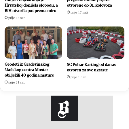
Hrvatskoj donijela slobodu, a
otvorene do 31. kolovoza
BiH otvorila put prema miru
prije 17 sati
prije 16 sati
Geodeti iz Građevinskog
SC Pehar Karting od danas
školskog centra Mostar
otvoren za sve uzraste
obilježili 40 godina mature
prije 1 dan
prije 21 sat