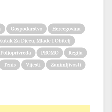
a
Gospodarstvo
Hercegovina
Kutak Za Djecu, Mlade I Obitelj
Poljoprivreda
PROMO
Regija
Tenis
Vijesti
Zanimljivosti