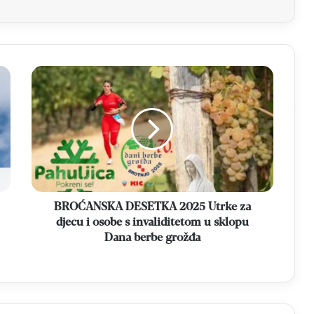
BROĆANSKA
DESETKA
2025
Utrke
za
djecu
i
osobe
s
invaliditetom
BROĆANSKA DESETKA 2025 Utrke za
u
djecu i osobe s invaliditetom u sklopu
sklopu
Dana berbe grožđa
Dana
berbe
grožđa