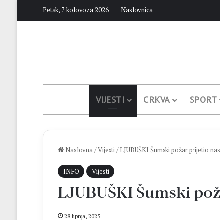
Petak, 7 kolovoza 2026
Naslovnica
VIJESTI
CRKVA
SPORT
Naslovna
/
Vijesti
/
LJUBUŠKI Šumski požar prijetio nas
INFO
Vijesti
LJUBUŠKI Šumski požar
28 lipnja, 2025