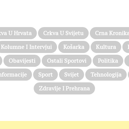
PROČITAJTE JOŠ…
kva U Hrvata
Crkva U Svijetu
Crna Kronik
Kolumne I Intervjui
Košarka
Kultura
Obavijesti
Ostali Sportovi
Politika
nformacije
Sport
Svijet
Tehnologija
Zdravlje I Prehrana