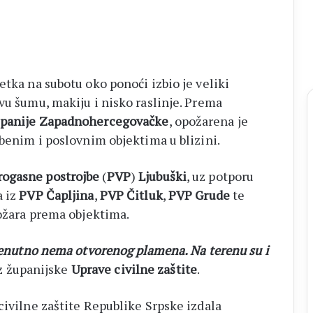
petka na subotu oko ponoći izbio je veliki
vu šumu, makiju i nisko raslinje. Prema
Županije Zapadnohercegovačke
, opožarena je
mbenim i poslovnim objektima u blizini.
Biskup
Petar
rogasne postrojbe
(
PVP
)
Ljubuški
, uz potporu
Palić
a iz
PVP Čapljina
,
PVP Čitluk
,
PVP Grude
te
na
požara prema objektima.
Mladifestu:
Krist
je
trenutno nema otvorenog plamena. Na terenu su i
ati na Općim
prije 1 dan
jedini
 iz županijske
Uprave civilne zaštite
.
Otisak prsta, novi
Biskup Petar Palić na Mladifestu:
izvor
ničko brojanje
Krist je jedini izvor života
života
civilne zaštite Republike Srpske izdala