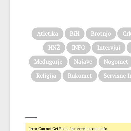
Atletika
BiH
Brotnjo
Cr
HNŽ
INFO
Intervjui
Međugorje
Najave
Nogomet
Religija
Rukomet
Servisne I
@on Twitter
Error Can not Get Posts, Incorrect account info.