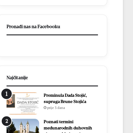
a
BiH
otvorila
put
Pronađi nas na Facebooku
prema
miru
Najčitanije
Preminula Dada Stojić,
supruga Brune Stojića
prije 3 dana
Poznati termini
međunarodnih duhovnih