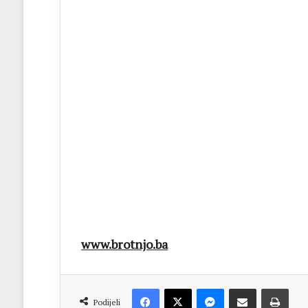
www.brotnjo.ba
Facebook
X
Messenger
Dijeli putem Emaila
Print
Podijeli