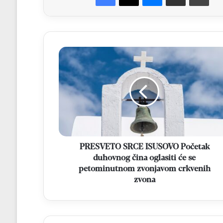
PRESVETO
SRCE
ISUSOVO
Početak
duhovnog
čina
oglasiti
će
se
petominutnom
PRESVETO SRCE ISUSOVO Početak
zvonjavom
duhovnog čina oglasiti će se
crkvenih
petominutnom zvonjavom crkvenih
zvona
zvona