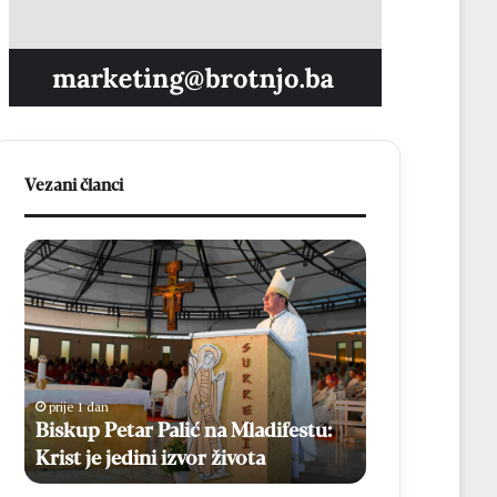
Vezani članci
Knin
Brotnjak
obilježio
darovao
31.
hrvatske
obljetnicu
dresove,
Oluje:
a
prije 1 dan
Pobjeda
djeca
Knin obilježio 31. obljetnicu Oluje:
prije 11 sati
koja
iz
Pobjeda koja je Hrvatskoj donijela
Brotnjak dar
je
Ugande
slobodu, a BiH otvorila put prema
dresove, a dj
Hrvatskoj
zapjevala
miru
zapjevala „M
donijela
„Moja
slobodu,
domovina“