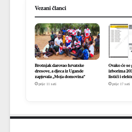
Vezani članci
Brotnjak darovao hrvatske
Ovako će se 
dresove, a djeca iz Ugande
izborima 202
zapjevala „Moja domovina“
listići i ele
prije 11 sati
prije 17 sati