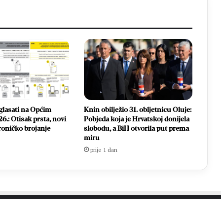
glasati na Općim
Knin obilježio 31. obljetnicu Oluje:
6.: Otisak prsta, novi
Pobjeda koja je Hrvatskoj donijela
ktroničko brojanje
slobodu, a BiH otvorila put prema
miru
prije 1 dan