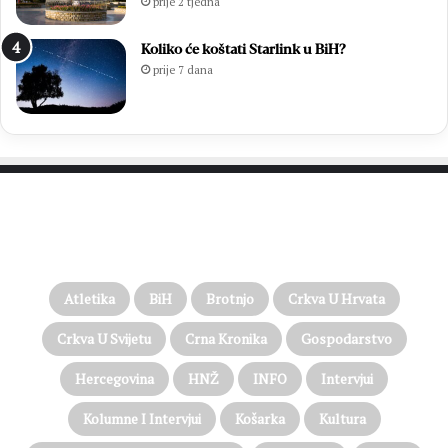
prije 2 tjedna
Koliko će koštati Starlink u BiH?
prije 7 dana
PROČITAJTE JOŠ…
Atletika
BiH
Brotnjo
Crkva U Hrvata
Crkva U Svijetu
Crna Kronika
Gospodarstvo
Hercegovina
HNŽ
INFO
Intervjui
Kolumne I Intervjui
Košarka
Kultura