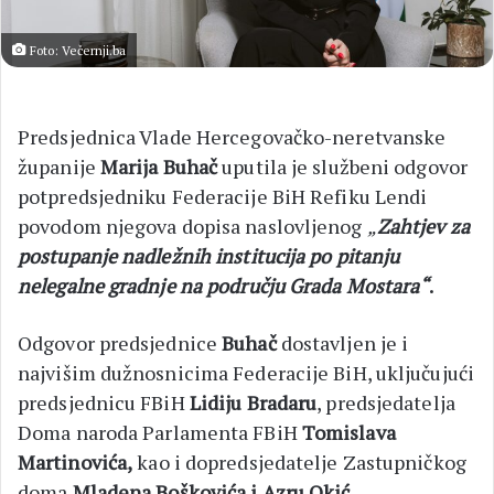
Foto: Večernji.ba
Predsjednica Vlade Hercegovačko-neretvanske
županije
Marija Buhač
uputila je službeni odgovor
potpredsjedniku Federacije BiH Refiku Lendi
povodom njegova dopisa naslovljenog
„
Zahtjev za
postupanje nadležnih institucija po pitanju
nelegalne gradnje na području Grada Mostara“
.
Odgovor predsjednice
Buhač
dostavljen je i
najvišim dužnosnicima Federacije BiH, uključujući
predsjednicu FBiH
Lidiju Bradaru
, predsjedatelja
Doma naroda Parlamenta FBiH
Tomislava
Martinovića,
kao i dopredsjedatelje Zastupničkog
doma
Mladena Boškovića i Azru Okić
.