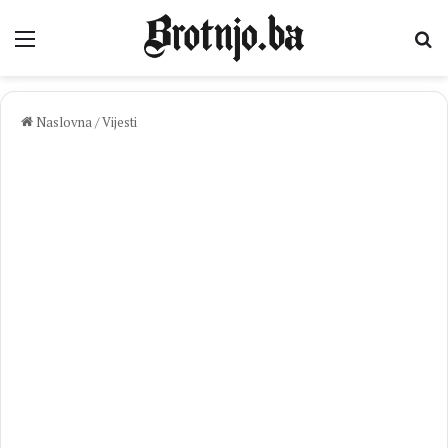
Izbornik
Pr
Naslovna
/
Vijesti