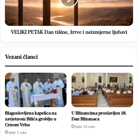
i
neizmjerne
ljubavi
VELIKI PETAK Dan tišine, žrtve i neizmjerne ljubavi
Vezani članci
Blagoslovljena kapelica na
U Blizancima proslavljen 18.
zavjetnom Bilića groblju u
Dan Blizanaca
Crnom Vrhu
prije 23 sata
prije 2 sata