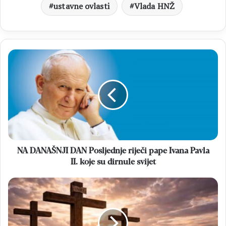
ustavne ovlasti
Vlada HNŽ
NA
DANAŠNJI
DAN
Posljednje
riječi
pape
Ivana
Pavla
II.
koje
NA DANAŠNJI DAN Posljednje riječi pape Ivana Pavla
su
II. koje su dirnule svijet
dirnule
svijet
VELIKI
PETAK
Dan
tišine,
žrtve