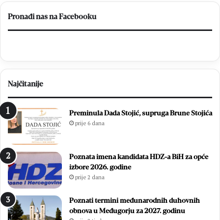
Brotnjo
2026.
Pronađi nas na Facebooku
Najčitanije
Preminula Dada Stojić, supruga Brune Stojića
prije 6 dana
Poznata imena kandidata HDZ-a BiH za opće
izbore 2026. godine
prije 2 dana
Poznati termini međunarodnih duhovnih
obnova u Međugorju za 2027. godinu