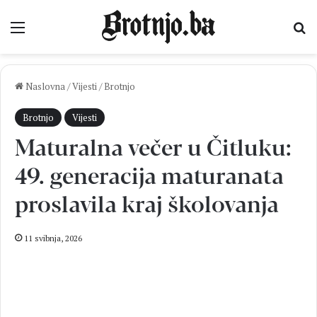
Izbornik
Pr
Naslovna
/
Vijesti
/
Brotnjo
Brotnjo
Vijesti
Maturalna večer u Čitluku:
49. generacija maturanata
proslavila kraj školovanja
11 svibnja, 2026