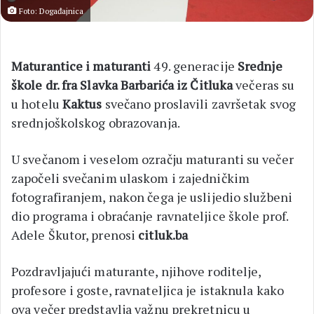
Foto: Događajnica
Maturantice i maturanti
49. generacije
Srednje
škole dr. fra Slavka Barbarića iz Čitluka
večeras su
u hotelu
Kaktus
svečano proslavili završetak svog
srednjoškolskog obrazovanja.
U svečanom i veselom ozračju maturanti su večer
započeli svečanim ulaskom i zajedničkim
fotografiranjem, nakon čega je uslijedio službeni
dio programa i obraćanje ravnateljice škole prof.
Adele Škutor, prenosi
citluk.ba
Pozdravljajući maturante, njihove roditelje,
profesore i goste, ravnateljica je istaknula kako
ova večer predstavlja važnu prekretnicu u