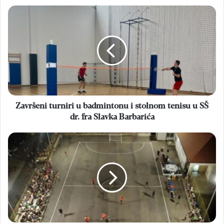
Završeni
turniri
u
badmintonu
i
stolnom
tenisu
u
SŠ
dr.
Završeni turniri u badmintonu i stolnom tenisu u SŠ
fra
dr. fra Slavka Barbarića
Slavka
Barbarića
Četvrti
turnir
stokilaša
u
Donjoj
Blatnici
počinje
15.
lipnja: