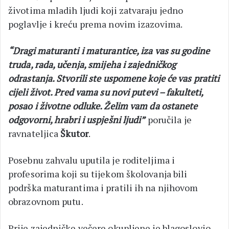
životima mladih ljudi koji zatvaraju jedno
poglavlje i kreću prema novim izazovima.
“Dragi maturanti i maturantice, iza vas su godine
truda, rada, učenja, smijeha i zajedničkog
odrastanja. Stvorili ste uspomene koje će vas pratiti
cijeli život. Pred vama su novi putevi – fakulteti,
posao i životne odluke. Želim vam da ostanete
odgovorni, hrabri i uspješni ljudi”
poručila je
ravnateljica
Škutor
.
Posebnu zahvalu uputila je roditeljima i
profesorima koji su tijekom školovanja bili
podrška maturantima i pratili ih na njihovom
obrazovnom putu.
Prije zajedničke večere okupljene je blagoslovio