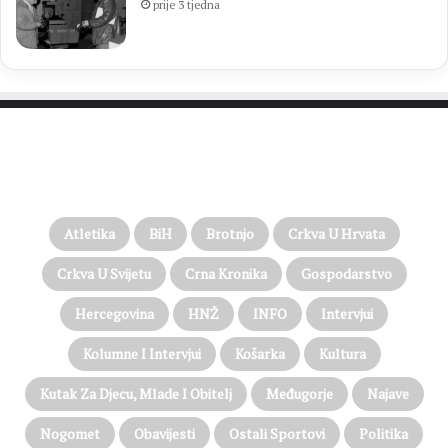
prije 3 tjedna
PROČITAJTE JOŠ…
Atletika
BiH
Brotnjo
Crkva U Hrvata
Crkva U Svijetu
Crna Kronika
Gospodarstvo
Hercegovina
HNŽ
INFO
Intervjui
Kolumne I Intervjui
Košarka
Kultura
Kutak Za Djecu, Mlade I Obitelj
Međugorje
Najave
Nogomet
Obavijesti
Ostali Sportovi
Politika