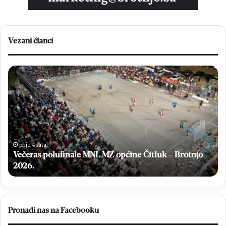
Vezani članci
Večeras
Ma
polufinale
Ro
MNL
“Ci
MZ
Br
općine
je
Čitluk
os
–
lig
Brotnjo
i
prije 4 sata
2026.
Večeras polufinale MNL MZ općine Čitluk – Brotnjo
pl
u
2026.
Pr
lig
FB
Pronađi nas na Facebooku