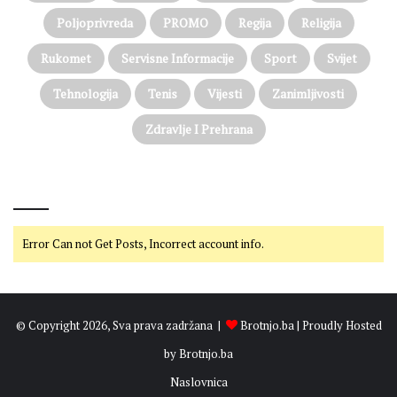
Poljoprivreda
PROMO
Regija
Religija
Rukomet
Servisne Informacije
Sport
Svijet
Tehnologija
Tenis
Vijesti
Zanimljivosti
Zdravlje I Prehrana
@on Twitter
Error Can not Get Posts, Incorrect account info.
© Copyright 2026, Sva prava zadržana |
Brotnjo.ba
| Proudly Hosted
by
Brotnjo.ba
Naslovnica