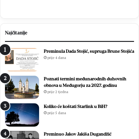
Najčitanije
Preminula Dada Stojić, supruga Brune Stojića
prije 4 dana
Poznati termini međunarodnih duhovnih
obnova u Međugorju za 2027. godinu
prije 2 tjedna
Koliko će koštati Starlink u BiH?
prije 5 dana
Preminuo Jakov Jakiša Dugandžić