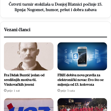
Nogomet,
Četvrti turnir stokilaša u Donjoj Blatnici počinje 15.
humor,
lipnja: Nogomet, humor, pršut i dobra zabava
pršut
i
dobra
Vezani članci
zabava
Fra Didak Buntić jedan od
FBiH dobiva nova pravila za
središnjih motiva 61.
elektronički novac: Evo što se
Vinkovačkih jeseni
mijenja od 13. kolovoza
prije 1 sat
prije 3 sata