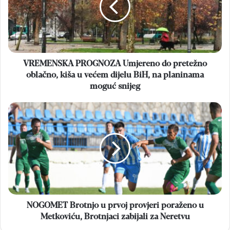
pretežno
oblačno,
kiša
u
većem
dijelu
VREMENSKA PROGNOZA Umjereno do pretežno
BiH,
oblačno, kiša u većem dijelu BiH, na planinama
na
moguć snijeg
planinama
moguć
NOGOMET
snijeg
Brotnjo
u
prvoj
provjeri
poraženo
u
Metkoviću,
Brotnjaci
zabijali
NOGOMET Brotnjo u prvoj provjeri poraženo u
za
Metkoviću, Brotnjaci zabijali za Neretvu
Neretvu