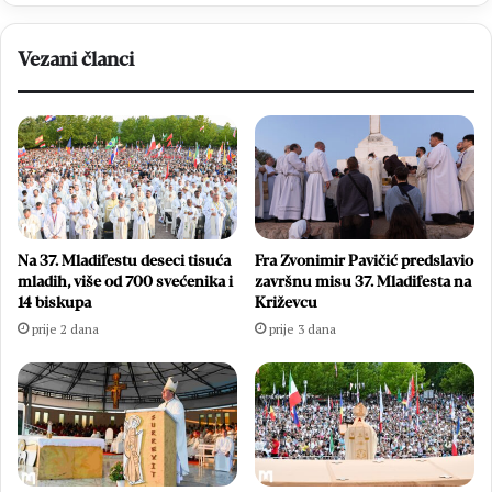
Vezani članci
Na 37. Mladifestu deseci tisuća
Fra Zvonimir Pavičić predslavio
mladih, više od 700 svećenika i
završnu misu 37. Mladifesta na
14 biskupa
Križevcu
prije 2 dana
prije 3 dana