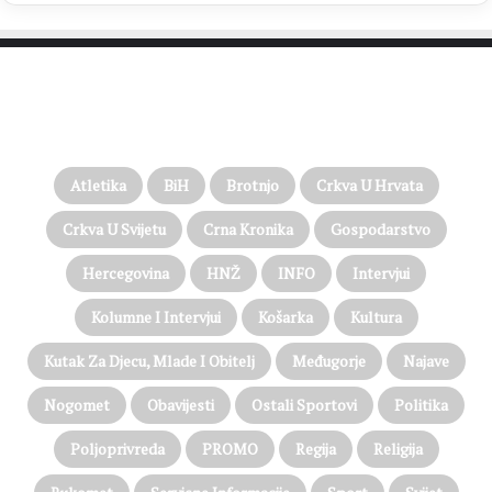
PROČITAJTE JOŠ…
Atletika
BiH
Brotnjo
Crkva U Hrvata
Crkva U Svijetu
Crna Kronika
Gospodarstvo
Hercegovina
HNŽ
INFO
Intervjui
Kolumne I Intervjui
Košarka
Kultura
Kutak Za Djecu, Mlade I Obitelj
Međugorje
Najave
Nogomet
Obavijesti
Ostali Sportovi
Politika
Poljoprivreda
PROMO
Regija
Religija