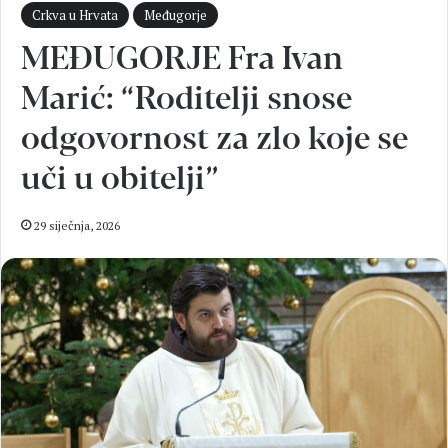
Crkva u Hrvata
Međugorje
MEĐUGORJE Fra Ivan
Marić: “Roditelji snose
odgovornost za zlo koje se
uči u obitelji”
29 siječnja, 2026