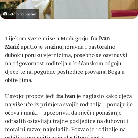
Foto: Screenshot
Tijekom svete mise u Međugorju, fra
Ivan
Marić
uputio je snažnu, izravnu i pastoralno
duboku poruku vjernicima, posebno se osvrnuvši
na odgovornost roditelja u kršćanskom odgoju
djece te na pogubne posljedice psovanja Boga u
obiteljima.
U svojoj propovijedi
fra Ivan
je naglasio kako djeca
najviše uče iz primjera svojih roditelja – ponajprije
očeva i majki – upozorivši da riječi i ponašanje
odraslih ostavljaju trajne posljedice na duhovni i
moralni razvoj najmlađih. Pozvao je roditelje na
ozbiljno preispitivanje vlastitog života,