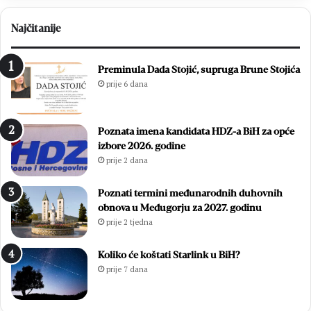
Najčitanije
Preminula Dada Stojić, supruga Brune Stojića
prije 6 dana
Poznata imena kandidata HDZ-a BiH za opće
izbore 2026. godine
prije 2 dana
Poznati termini međunarodnih duhovnih
obnova u Međugorju za 2027. godinu
prije 2 tjedna
Koliko će koštati Starlink u BiH?
prije 7 dana