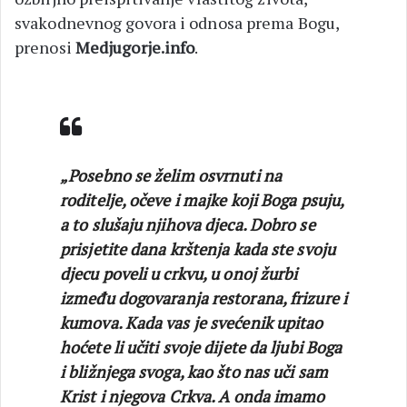
svakodnevnog govora i odnosa prema Bogu,
prenosi
Medjugorje.info
.
„Posebno se želim osvrnuti na
roditelje, očeve i majke koji Boga psuju,
a to slušaju njihova djeca. Dobro se
prisjetite dana krštenja kada ste svoju
djecu poveli u crkvu, u onoj žurbi
između dogovaranja restorana, frizure i
kumova. Kada vas je svećenik upitao
hoćete li učiti svoje dijete da ljubi Boga
i bližnjega svoga, kao što nas uči sam
Krist i njegova Crkva. A onda imamo