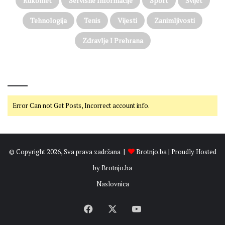
Rukomet
Servisne Informacije
Sport
Svijet
Tehnologija
Tenis
Vijesti
Zanimljivosti
Zdravlje I Prehrana
@on Twitter
Error Can not Get Posts, Incorrect account info.
© Copyright 2026, Sva prava zadržana |
Brotnjo.ba
| Proudly Hosted
by
Brotnjo.ba
Naslovnica
Facebook
X
YouTube