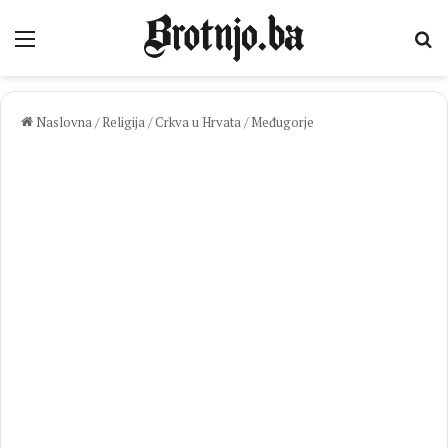
Izbornik
Pr
Naslovna
/
Religija
/
Crkva u Hrvata
/
Međugorje