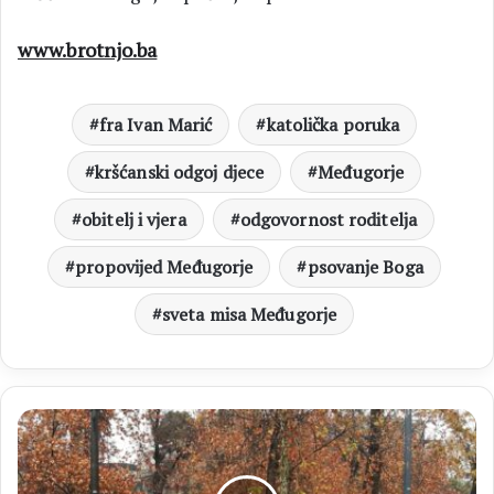
www.brotnjo.ba
fra Ivan Marić
katolička poruka
kršćanski odgoj djece
Međugorje
obitelj i vjera
odgovornost roditelja
propovijed Međugorje
psovanje Boga
sveta misa Međugorje
VREMENSKA
PROGNOZA
Umjereno
do