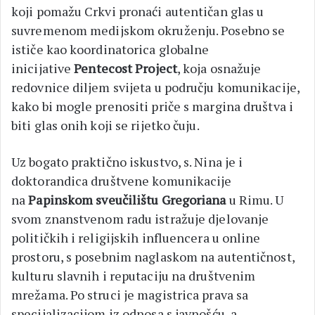
koji pomažu Crkvi pronaći autentičan glas u
suvremenom medijskom okruženju. Posebno se
ističe kao koordinatorica globalne
inicijative
Pentecost Project
, koja osnažuje
redovnice diljem svijeta u području komunikacije,
kako bi mogle prenositi priče s margina društva i
biti glas onih koji se rijetko čuju.
Uz bogato praktično iskustvo, s. Nina je i
doktorandica društvene komunikacije
na
Papinskom sveučilištu Gregoriana
u Rimu. U
svom znanstvenom radu istražuje djelovanje
političkih i religijskih influencera u online
prostoru, s posebnim naglaskom na autentičnost,
kulturu slavnih i reputaciju na društvenim
mrežama. Po struci je magistrica prava sa
specijalizacijom iz odnosa s javnošću, a