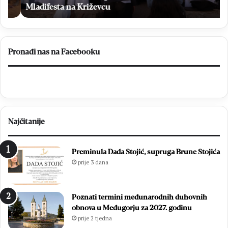
Križevcu
prs
Mladifesta na Križevcu
no
list
i
el
Pronađi nas na Facebooku
br
Najčitanije
Preminula Dada Stojić, supruga Brune Stojića
prije 3 dana
Poznati termini međunarodnih duhovnih
obnova u Međugorju za 2027. godinu
prije 2 tjedna