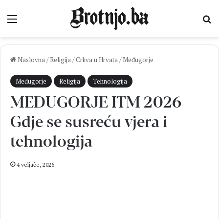
Izbornik
Pr
Naslovna
/
Religija
/
Crkva u Hrvata
/
Međugorje
Međugorje
Religija
Tehnologija
MEĐUGORJE ITM 2026
Gdje se susreću vjera i
tehnologija
4 veljače, 2026