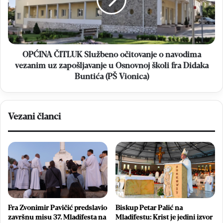
o
navodima
vezanim
uz
zapošljavanje
u
OPĆINA ČITLUK Službeno očitovanje o navodima
Osnovnoj
vezanim uz zapošljavanje u Osnovnoj školi fra Didaka
školi
Buntića (PŠ Vionica)
fra
Didaka
Buntića
(PŠ
Vezani članci
Vionica)
Fra Zvonimir Pavičić predslavio
Biskup Petar Palić na
završnu misu 37. Mladifesta na
Mladifestu: Krist je jedini izvor