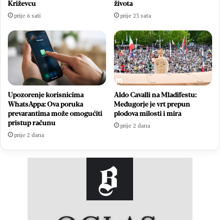
Križevcu
života
prije 6 sati
prije 23 sata
Upozorenje korisnicima
Aldo Cavalli na Mladifestu:
WhatsAppa: Ova poruka
Međugorje je vrt prepun
prevarantima može omogućiti
plodova milosti i mira
pristup računu
prije 2 dana
prije 2 dana