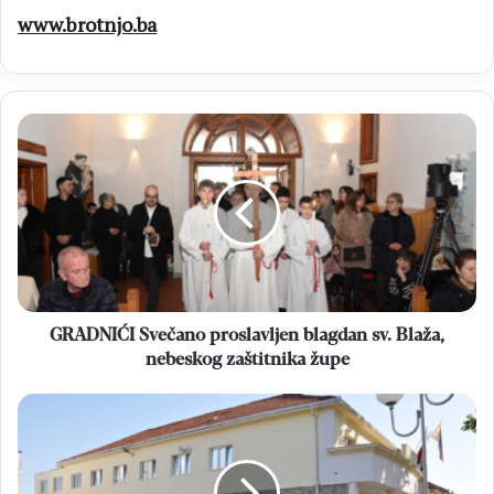
www.brotnjo.ba
GRADNIĆI
Svečano
proslavljen
blagdan
sv.
Blaža,
nebeskog
zaštitnika
župe
GRADNIĆI Svečano proslavljen blagdan sv. Blaža,
nebeskog zaštitnika župe
OPĆINA
ČITLUK
Službeno
očitovanje