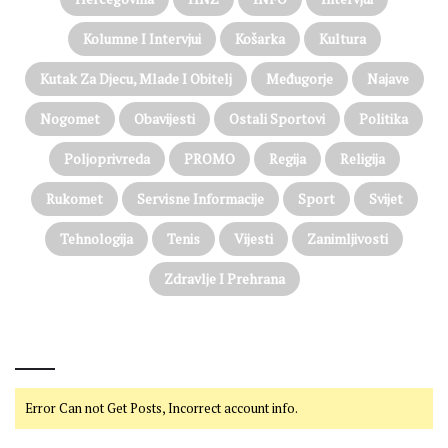
Kolumne I Intervjui
Košarka
Kultura
Kutak Za Djecu, Mlade I Obitelj
Međugorje
Najave
Nogomet
Obavijesti
Ostali Sportovi
Politika
Poljoprivreda
PROMO
Regija
Religija
Rukomet
Servisne Informacije
Sport
Svijet
Tehnologija
Tenis
Vijesti
Zanimljivosti
Zdravlje I Prehrana
@on Twitter
Error Can not Get Posts, Incorrect account info.