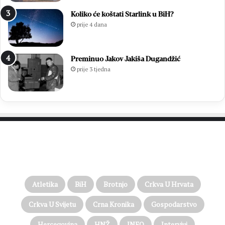
Koliko će koštati Starlink u BiH?
prije 4 dana
Preminuo Jakov Jakiša Dugandžić
prije 3 tjedna
PROČITAJTE JOŠ…
Atletika
BiH
Brotnjo
Crkva U Hrvata
Crkva U Svijetu
Crna Kronika
Gospodarstvo
Hercegovina
HNŽ
INFO
Intervjui