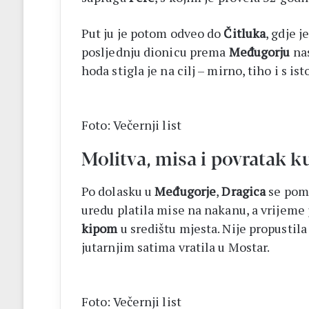
Put ju je potom odveo do
Čitluka
, gdje 
posljednju dionicu prema
Međugorju
nas
hoda stigla je na cilj – mirno, tiho i s is
Foto: Večernji list
Molitva, misa i povratak k
Po dolasku u
Međugorje
,
Dragica
se pomo
uredu platila mise na nakanu, a vrijeme 
kipom
u središtu mjesta. Nije propustil
jutarnjim satima vratila u Mostar.
Foto: Večernji list