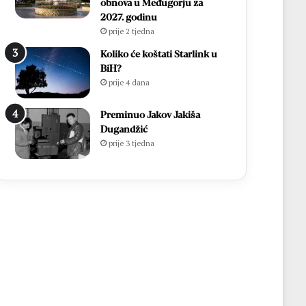
obnova u Međugorju za
2027. godinu
prije 2 tjedna
Koliko će koštati Starlink u
BiH?
prije 4 dana
Preminuo Jakov Jakiša
Dugandžić
prije 3 tjedna