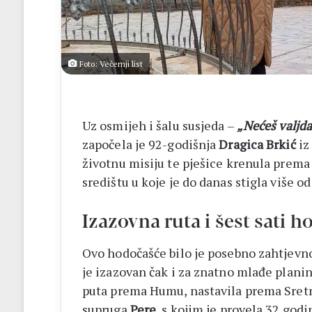
Foto: Večernji list
Uz osmijeh i šalu susjeda –
„Nećeš valjd
započela je 92-godišnja
Dragica Brkić
iz
životnu misiju te pješice krenula pre
središtu u koje je do danas stigla više o
Izazovna ruta i šest sati h
Ovo hodočašće bilo je posebno zahtjevno
je izazovan čak i za znatno mlađe planin
puta prema Humu, nastavila prema Sretn
supruga
Pere
, s kojim je provela 32 godi