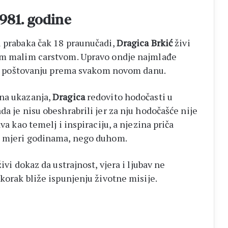
1981. godine
i prabaka čak 18 praunučadi,
Dragica Brkić
živi
jim malim carstvom. Upravo ondje najmlađe
vi i poštovanju prema svakom novom danu.
ina ukazanja,
Dragica
redovito hodočasti u
da je nisu obeshrabrili jer za nju hodočašće nije
va kao temelj i inspiraciju, a njezina priča
ne mjeri godinama, nego duhom.
ivi dokaz da ustrajnost, vjera i ljubav ne
 korak bliže ispunjenju životne misije.