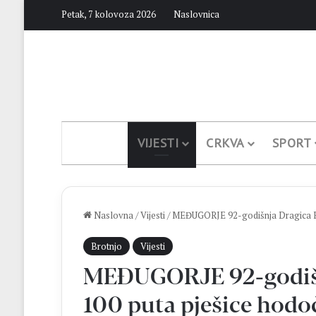
Petak, 7 kolovoza 2026
Naslovnica
VIJESTI
CRKVA
SPORT
Naslovna
/
Vijesti
/
MEĐUGORJE 92-godišnja Dragica Brk
Brotnjo
Vijesti
MEĐUGORJE 92-godišnj
100 puta pješice hodo