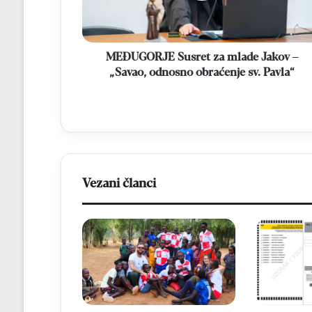
„Savao,
odnosno
obraćenje
sv.
MEĐUGORJE Susret za mlade Jakov –
Pavla“
„Savao, odnosno obraćenje sv. Pavla“
Vezani članci