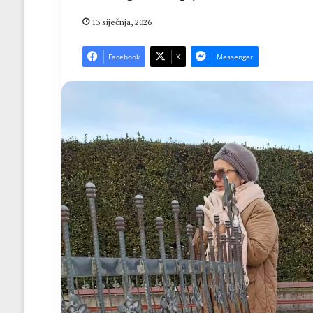
13 siječnja, 2026
Facebook
X
Messenger
rotnjak
Fra
arovao
Zvonimir
rvatske
Pavičić
resove,
predslavio
završnu
jeca
misu
prije 11 sati
prije 12 sati
z
37.
Brotnjak darovao hrvatske
Fra Zvonimir Pav
Ugande
Mladifesta
dresove, a djeca iz Ugande
završnu misu 37.
apjevala
na
zapjevala „Moja domovina“
Križevcu
Moja
Križevcu
domovina“