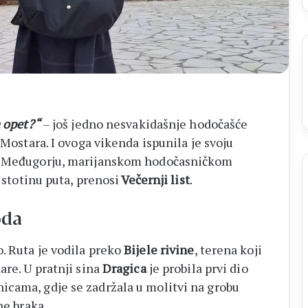
listići
i
elektroničko
brojanje
a opet?“
– još jedno nesvakidašnje hodočašće
 Mostara. I ovoga vikenda ispunila je svoju
ma Međugorju, marijanskom hodočasničkom
d stotinu puta, prenosi
Večernji list
.
oda
. Ruta je vodila preko
Bijele rivine
, terena koji
are. U pratnji sina
Dragica
je probila prvi dio
icama, gdje se zadržala u molitvi na grobu
ne braka.