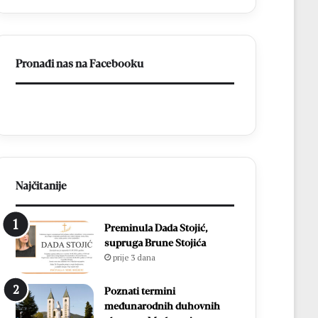
a
BiH
otvorila
put
Pronađi nas na Facebooku
prema
miru
Najčitanije
Preminula Dada Stojić,
supruga Brune Stojića
prije 3 dana
Poznati termini
međunarodnih duhovnih