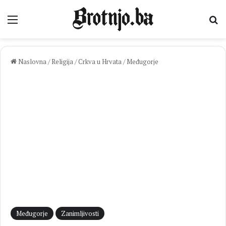
Izbornik
Pr
Naslovna
/
Religija
/
Crkva u Hrvata
/
Međugorje
Međugorje
Zanimljivosti