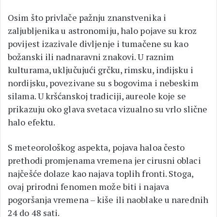
Osim što privlače pažnju znanstvenika i
zaljubljenika u astronomiju, halo pojave su kroz
povijest izazivale divljenje i tumačene su kao
božanski ili nadnaravni znakovi. U raznim
kulturama, uključujući grčku, rimsku, indijsku i
nordijsku, povezivane su s bogovima i nebeskim
silama. U kršćanskoj tradiciji, aureole koje se
prikazuju oko glava svetaca vizualno su vrlo slične
halo efektu.
S meteorološkog aspekta, pojava haloa često
prethodi promjenama vremena jer cirusni oblaci
najčešće dolaze kao najava toplih fronti. Stoga,
ovaj prirodni fenomen može biti i najava
pogoršanja vremena – kiše ili naoblake u narednih
24 do 48 sati.