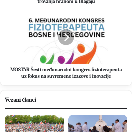
u
trovanja hranom u Blagaju
Blagaju
MOSTAR
Šesti
međunarodni
kongres
fizioterapeuta
uz
fokus
na
suvremene
izazove
MOSTAR Šesti međunarodni kongres fizioterapeuta
i
uz fokus na suvremene izazove i inovacije
inovacije
Vezani članci