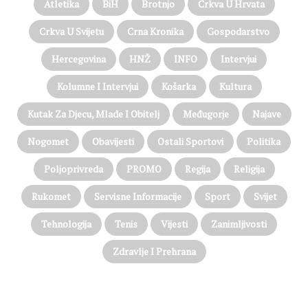
Atletika
BiH
Brotnjo
Crkva U Hrvata
Crkva U Svijetu
Crna Kronika
Gospodarstvo
Hercegovina
HNŽ
INFO
Intervjui
Kolumne I Intervjui
Košarka
Kultura
Kutak Za Djecu, Mlade I Obitelj
Međugorje
Najave
Nogomet
Obavijesti
Ostali Sportovi
Politika
Poljoprivreda
PROMO
Regija
Religija
Rukomet
Servisne Informacije
Sport
Svijet
Tehnologija
Tenis
Vijesti
Zanimljivosti
Zdravlje I Prehrana
@on Twitter