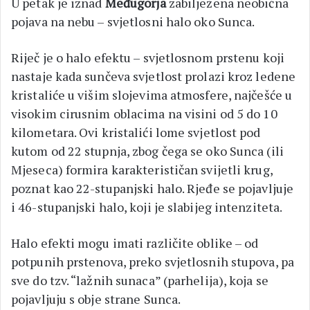
U petak je iznad
Međugorja
zabilježena neobična
pojava na nebu – svjetlosni halo oko Sunca.
Riječ je o halo efektu – svjetlosnom prstenu koji
nastaje kada sunčeva svjetlost prolazi kroz ledene
kristaliće u višim slojevima atmosfere, najčešće u
visokim cirusnim oblacima na visini od 5 do 10
kilometara. Ovi kristalići lome svjetlost pod
kutom od 22 stupnja, zbog čega se oko Sunca (ili
Mjeseca) formira karakterističan svijetli krug,
poznat kao 22-stupanjski halo. Rjeđe se pojavljuje
i 46-stupanjski halo, koji je slabijeg intenziteta.
Halo efekti mogu imati različite oblike – od
potpunih prstenova, preko svjetlosnih stupova, pa
sve do tzv. “lažnih sunaca” (parhelija), koja se
pojavljuju s obje strane Sunca.