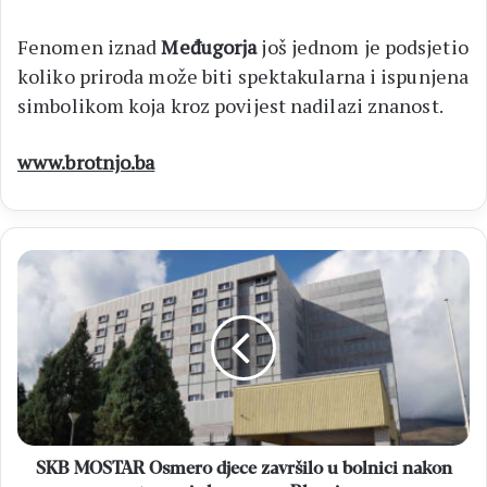
Fenomen iznad
Međugorja
još jednom je podsjetio
koliko priroda može biti spektakularna i ispunjena
simbolikom koja kroz povijest nadilazi znanost.
www.brotnjo
.
ba
SKB
MOSTAR
Osmero
djece
završilo
u
bolnici
nakon
trovanja
hranom
SKB MOSTAR Osmero djece završilo u bolnici nakon