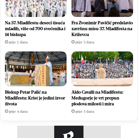
Na 37. Mladifestu deseci tisuća
Fra Zvonimir Pavičić predslavio
mladih, više od 700 svećenika i
završnu misu 37. Mladifesta na
14 biskupa
Križevcu
prije 2 dana
prije 3 dana
Biskup Petar Palić na
Aldo Cavalli na Mladifestu:
Mladifestu: Krist je jedini izvor
Međugorje je vrt prepun
života
plodova milosti i mira
prije 4 dana
prije 5 dana