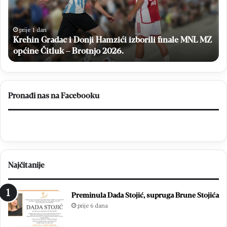
velikoj
E
pobjedi
S
Hrvatske
i
prije 2 dana
MZ
nad
Broćanka Emilie Stojić briljirala u velikoj pobjedi
L
Brazilom
D
Hrvatske nad Brazilom
u
Č
Pronađi nas na Facebooku
Najčitanije
Preminula Dada Stojić, supruga Brune Stojića
prije 6 dana