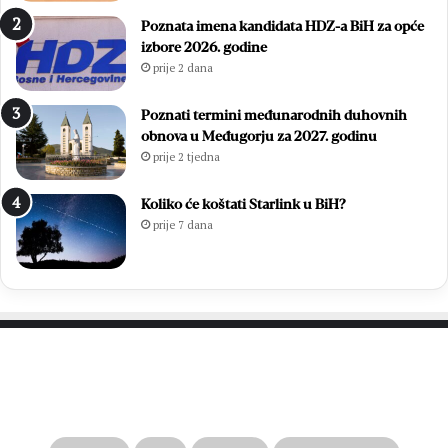
Poznata imena kandidata HDZ-a BiH za opće
izbore 2026. godine
prije 2 dana
Poznati termini međunarodnih duhovnih
obnova u Međugorju za 2027. godinu
prije 2 tjedna
Koliko će koštati Starlink u BiH?
prije 7 dana
PROČITAJTE JOŠ…