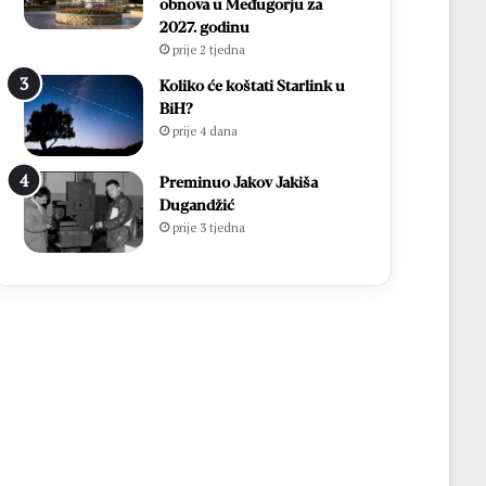
obnova u Međugorju za
2027. godinu
prije 2 tjedna
Koliko će koštati Starlink u
BiH?
prije 4 dana
Preminuo Jakov Jakiša
Dugandžić
prije 3 tjedna