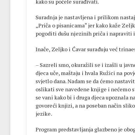
kako su počele surađivati.
Suradnja je nastavljena i prilikom nastaj
„Priča o pisanicama“ jer kako kaže Zelj
pogoditi dušu njezinih priča i napraviti i
Inače, Zeljko i Ćavar surađuju već trinae
– Sazreli smo, okuražili se i izašli u ja
djeca uče, maštaju i hvala Ružici na povj
svjetlo dana. Nadam se da ćemo nastaviti
oslikati sve navedene knjige i nećemo stat
se vani kako bi i druga djeca upoznala na
govoreći knjizi, a na poseban način slik
jezike.
Program predstavljanja glazbeno je obog