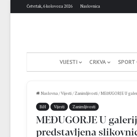
Četvrtak, 6 kolovoza 2026
Naslovnica
VIJESTI
CRKVA
SPORT
Naslovna
/
Vijesti
/
Zanimljivosti
/
MEĐUGORJE U galerij
BiH
Vijesti
Zanimljivosti
MEĐUGORJE U galeriji
predstavljena slikovni