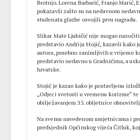
Brotnjo. Lorena Barbarić, Franjo Marić, 
pokazavši zašto su na nedavnom nedavn
studenata glazbe osvojili prvu nagradu.
Slikar Mate Ljubičić nije mogao nazočit
predstavio Andrija Stojić, kazavši kako 
autora, posebno zanimljivih u vrijeme ko
predstavio nedavno u Gradnićima, a usko
hrvatske.
Stojić je kazao kako je postavljenu izlo
„Odjeci svetosti u vremenu korizme“ te 
obilježavanjem 35. obljetnice obnovitelj
Na svemu navedenom umjetnicama i prof. A
predsjednik Općinskog vijeća Čitluk, koj