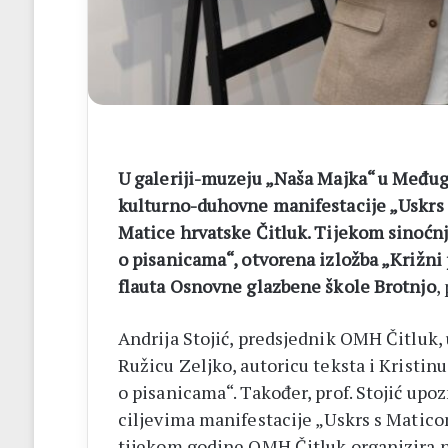
listići
i
elektroničko
brojanje
U galeriji-muzeju „Naša Majka“ u Međug
kulturno-duhovne manifestacije „Uskrs 
Matice hrvatske Čitluk. Tijekom sinoćnj
o pisanicama“, otvorena izložba „Križni p
flauta Osnovne glazbene škole Brotnjo
,
Andrija Stojić, predsjednik OMH Čitluk,
Ružicu Zeljko, autoricu teksta i Kristinu
o pisanicama“. Također, prof. Stojić up
ciljevima manifestacije „Uskrs s Maticom
tijekom godine OMH Čitluk organizira na r