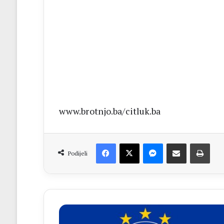
www.brotnjo.ba
/
citluk.ba
Facebook
X
Messenger
Dijeli putem Emaila
Print
Podijeli
OBAVIJEST
Povećana