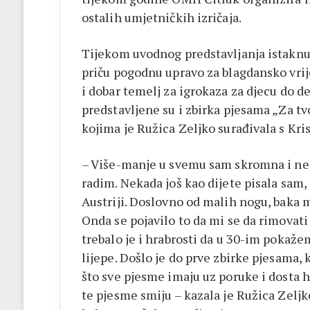
ostalih umjetničkih izričaja.
Tijekom uvodnog predstavljanja istaknut
priču pogodnu upravo za blagdansko vrij
i dobar temelj za igrokaza za djecu do de
predstavljene su i zbirka pjesama „Za tvo
kojima je Ružica Zeljko surađivala s Kri
– Više-manje u svemu sam skromna i ne v
radim. Nekada još kao dijete pisala sam,
Austriji. Doslovno od malih nogu, baka 
Onda se pojavilo to da mi se da rimovati 
trebalo je i hrabrosti da u 30-im pokaže
lijepe. Došlo je do prve zbirke pjesama, 
što sve pjesme imaju uz poruke i dosta hu
te pjesme smiju – kazala je Ružica Zeljk