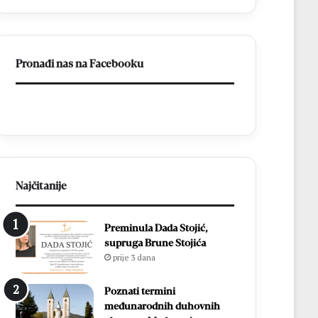
a
BiH
otvorila
put
Pronađi nas na Facebooku
prema
miru
Najčitanije
Preminula Dada Stojić,
supruga Brune Stojića
prije 3 dana
Poznati termini
međunarodnih duhovnih