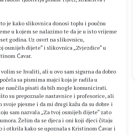
o je kako slikovnica donosi toplu i poučnu
eme u kojem se nalazimo te da je u isto vrijeme
set godina. Uz osvrt na slikovnicu,
j osmijeh dijete“ i slikovnica „Zvjezdice“ u
stinom Ćavar.
olim se hvaliti, ali u ovo sam sigurna da dobro
 počela sa pismima majci koja je radila u
me naučila pisati da bih mogle komunicirati.
što su prepoznale nastavnice i profesorice, ali
m svoje pjesme i da mi drugi kažu da su dobre i
koju sam nazvala „Za tvoj osmijeh dijete“ zato
mora. Želim da se djeca i oni koji djeci čitaju
o i otkrila kako se upoznala s Kristinom Ćavar i