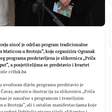
orju sinoć je održan program tradicionalne
s Maticom u Brotnju“, koju organizira Ogranak
eg programa predstavljena je slikovnica „Priča
ut“, a posjetiteljima se predstavio i kvartet
 piše
citluk.ba
 u uvodnom dijelu programa predstavio je
 Ćavar, autoricu ilustracija za slikovnicu „Priča
oznao je nazočne s programom i temeljnim
 u Brotnju“, ali i ostalim manifestacijama koje
adost ljubitelja pisane riječi, slikarstva i