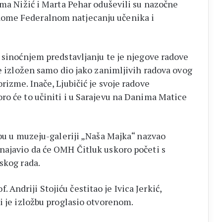
Ema Nižić i Marta Pehar oduševili su nazočne
ome Federalnom natjecanju učenika i
i sinoćnjem predstavljanju te je njegove radove
je izložen samo dio jako zanimljivih radova ovog
rizme. Inače, Ljubičić je svoje radove
ro će to učiniti i u Sarajevu na Danima Matice
žbu u muzeju-galeriji „Naša Majka“ nazvao
najavio da će OMH Čitluk uskoro početi s
skog rada.
ndriji Stojiću čestitao je Ivica Jerkić,
i je izložbu proglasio otvorenom.