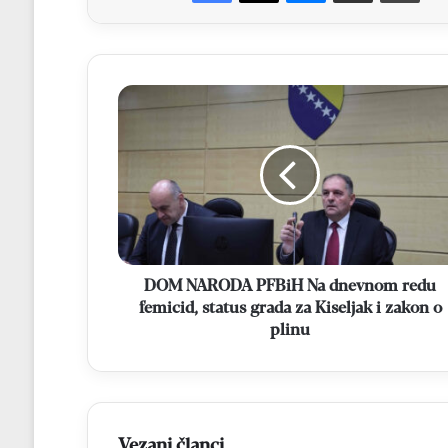
DOM
NARODA
PFBiH
Na
dnevnom
redu
femicid,
status
grada
za
DOM NARODA PFBiH Na dnevnom redu
Kiseljak
femicid, status grada za Kiseljak i zakon o
i
plinu
zakon
o
plinu
Vezani članci