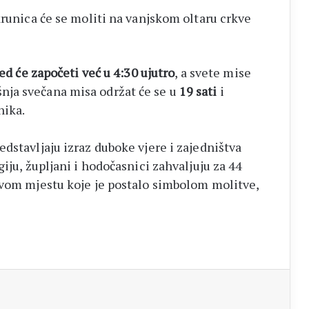
krunica će se moliti na vanjskom oltaru crkve
ed će započeti već u 4:30 ujutro
, a svete mise
išnja svečana misa održat će se u
19 sati
i
nika.
dstavljaju izraz duboke vjere i zajedništva
iju, župljani i hodočasnici zahvaljuju za 44
ovom mjestu koje je postalo simbolom molitve,
aj