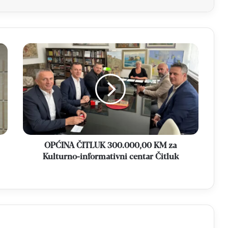
OPĆINA
ČITLUK
300.000,00
KM
za
Kulturno-
informativni
centar
Čitluk
OPĆINA ČITLUK 300.000,00 KM za
Kulturno-informativni centar Čitluk