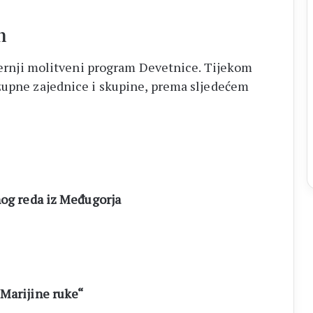
m
ečernji molitveni program Devetnice. Tijekom
 župne zajednice i skupine, prema sljedećem
nog reda iz Međugorja
„Marijine ruke“