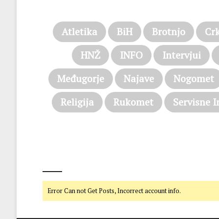
Atletika
BiH
Brotnjo
Cr
HNŽ
INFO
Intervjui
Međugorje
Najave
Nogomet
Religija
Rukomet
Servisne I
@on Twitter
Error Can not Get Posts, Incorrect account info.