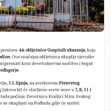
 proslavu
44. obljetnice Gospinih ukazanja
, koja
godine
. Ova značajna obljetnica okuplja vjernike
ju pripremati kroz devetodnevnu molitvu i bogat
Međugorje
.
elju,
15. lipnja
, na svetkovinu
Presvetog
g Jakova bit će slavljene svete mise u
7, 8, 11 i
o tada počinje Devetnica Kraljici Mira. Svakog
će se okupljati na Podbrdu gdje će moliti