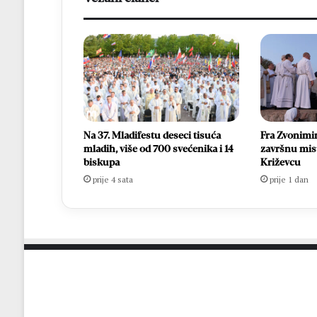
Na 37. Mladifestu deseci tisuća
Fra Zvonimir
mladih, više od 700 svećenika i 14
završnu misu
biskupa
Križevcu
prije 4 sata
prije 1 dan