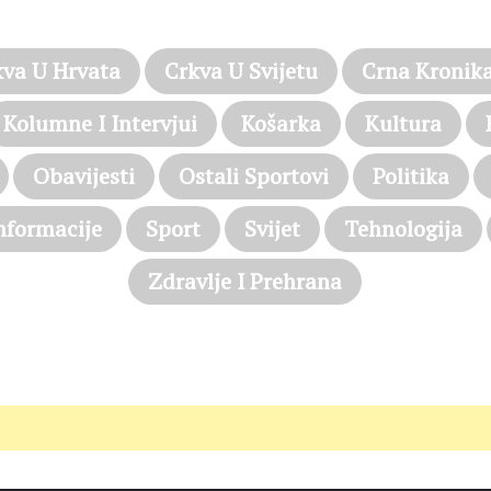
PROČITAJTE JOŠ…
kva U Hrvata
Crkva U Svijetu
Crna Kronik
Kolumne I Intervjui
Košarka
Kultura
Obavijesti
Ostali Sportovi
Politika
nformacije
Sport
Svijet
Tehnologija
Zdravlje I Prehrana