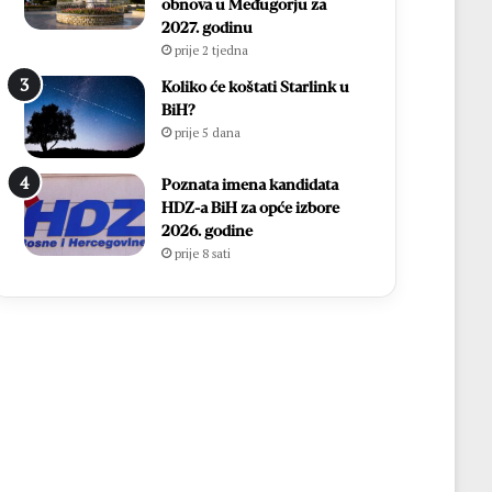
obnova u Međugorju za
2027. godinu
prije 2 tjedna
Koliko će koštati Starlink u
BiH?
prije 5 dana
Poznata imena kandidata
HDZ-a BiH za opće izbore
2026. godine
prije 8 sati