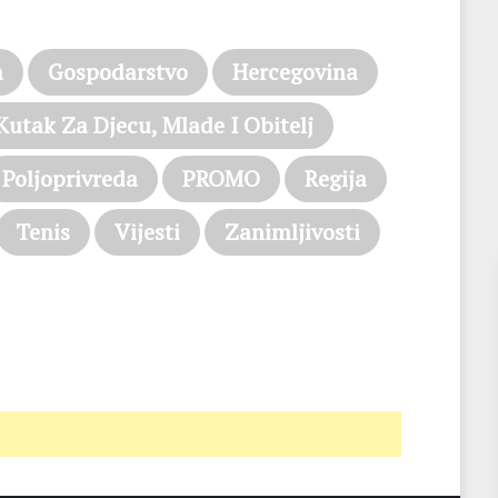
a
Gospodarstvo
Hercegovina
Kutak Za Djecu, Mlade I Obitelj
Poljoprivreda
PROMO
Regija
Tenis
Vijesti
Zanimljivosti