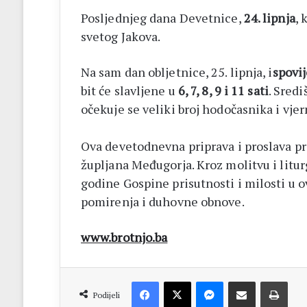
Posljednjeg dana Devetnice,
24. lipnja
, 
svetog Jakova.
Na sam dan obljetnice, 25. lipnja, i
spovij
bit će slavljene u
6, 7, 8, 9 i 11 sati
. Sred
očekuje se veliki broj hodočasnika i vjer
Ova devetodnevna priprava i proslava pre
župljana Međugorja. Kroz molitvu i liturg
godine Gospine prisutnosti i milosti u 
pomirenja i duhovne obnove.
www.brotnjo.ba
Facebook
X
Messenger
Dijeli putem Emaila
Print
Podijeli