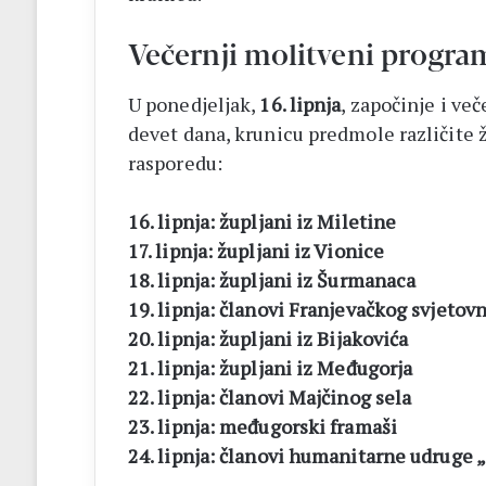
Večernji molitveni progra
U ponedjeljak,
16. lipnja
, započinje i v
devet dana, krunicu predmole različite
rasporedu:
16. lipnja: župljani iz Miletine
17. lipnja: župljani iz Vionice
18. lipnja: župljani iz Šurmanaca
19. lipnja: članovi Franjevačkog svjetov
20. lipnja: župljani iz Bijakovića
21. lipnja: župljani iz Međugorja
22. lipnja: članovi Majčinog sela
23. lipnja: međugorski framaši
24. lipnja: članovi humanitarne udruge 