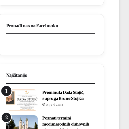
ligu
FBiH
Pronađi nas na Facebooku
Najčitanije
Preminula Dada Stojić,
supruga Brune Stojića
prije 4 dana
Poznati termini
međunarodnih duhovnih