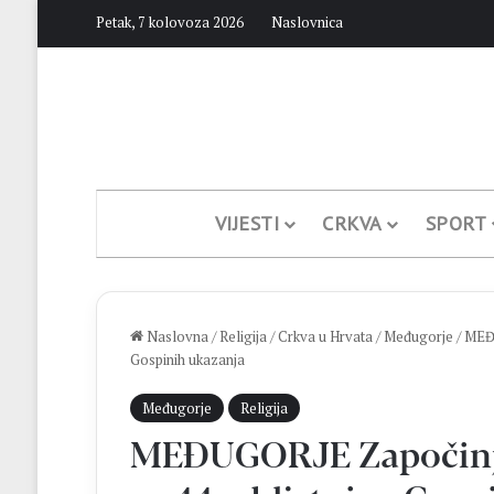
Petak, 7 kolovoza 2026
Naslovnica
VIJESTI
CRKVA
SPORT
Naslovna
/
Religija
/
Crkva u Hrvata
/
Međugorje
/
MEĐU
Gospinih ukazanja
Međugorje
Religija
MEĐUGORJE Započinje