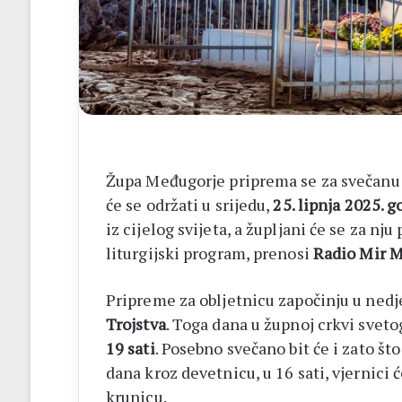
14
biskupa
Župa Međugorje priprema se za svečanu
će se održati u srijedu,
25. lipnja 2025. 
iz cijelog svijeta, a župljani će se za n
liturgijski program, prenosi
Radio Mir 
Pripreme za obljetnicu započinju u nedj
Trojstva
. Toga dana u župnoj crkvi sveto
19 sati
. Posebno svečano bit će i zato št
dana kroz devetnicu, u 16 sati, vjernici 
krunicu.