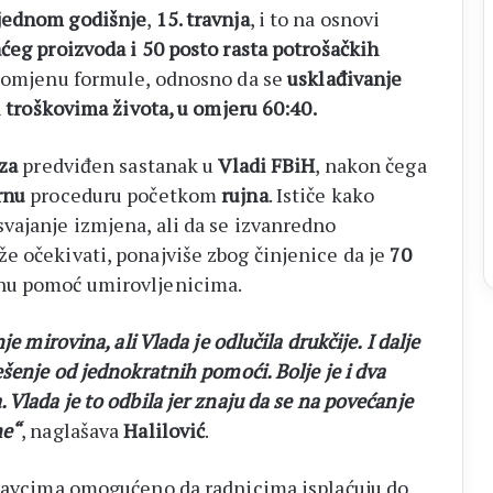
jednom godišnje
,
15. travnja
, i to na osnovi
ćeg proizvoda i 50 posto rasta potrošačkih
promjenu formule, odnosno da se
usklađivanje
i troškovima života, u omjeru 60:40.
za
predviđen sastanak u
Vladi FBiH
, nakon čega
rnu
proceduru početkom
rujna
. Ističe kako
vajanje izmjena, ali da se izvanredno
e očekivati, ponajviše zbog činjenice da je
70
tnu pomoć umirovljenicima.
e mirovina, ali Vlada je odlučila drukčije. I dalje
šenje od jednokratnih pomoći. Bolje je i dva
Vlada je to odbila jer znaju da se na povećanje
ne“
, naglašava
Halilović
.
odavcima omogućeno da radnicima isplaćuju do