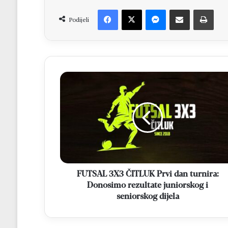
Facebook
X
Messenger
Dijeli putem Emaila
Print
Podijeli
FUTSAL
3X3
ČITLUK
Prvi
dan
turnira:
Donosimo
rezultate
juniorskog
i
FUTSAL 3X3 ČITLUK Prvi dan turnira:
seniorskog
Donosimo rezultate juniorskog i
dijela
seniorskog dijela