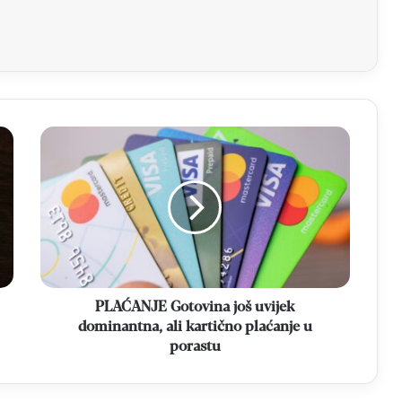
aj
PLAĆANJE
Gotovina
još
uvijek
dominantna,
ali
kartično
plaćanje
u
porastu
PLAĆANJE Gotovina još uvijek
dominantna, ali kartično plaćanje u
porastu