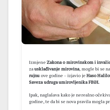
iH
tvorila
ut
prema
iru
Izmjene
Zakona o mirovinskom i invali
za
usklađivanje mirovina
, mogle bi se n
rujnu
ove godine – izjavio je
Haso Halilo
Saveza udruga umirovljenika FBiH.
Ipak, naglašava kako je nerealno očekiv
godine, te da bi se nova pravila mogla p