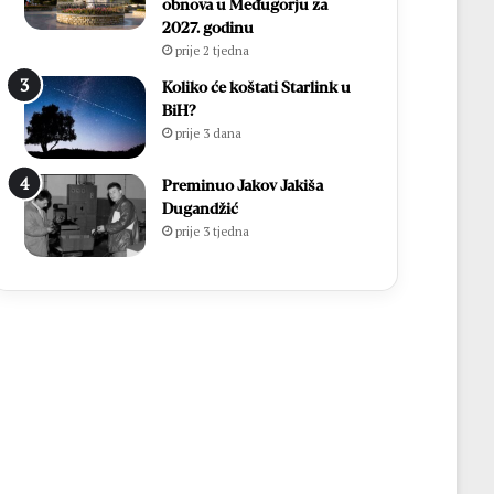
obnova u Međugorju za
2027. godinu
prije 2 tjedna
Koliko će koštati Starlink u
BiH?
prije 3 dana
Preminuo Jakov Jakiša
Dugandžić
prije 3 tjedna