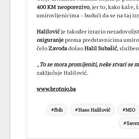
400 KM neoporezivo
, jer to, kako kaže,
umirovljenicima – budući da se na taj iz
Halilović
je također izrazio nezadovolj
osiguranje
prema predstavnicima umirov
čelo
Zavoda
došao
Halil Subašić
, služben
„
To se mora promijeniti, neke stvari se mo
zaključuje Halilović.
www.brotnjo.ba
fbih
Haso Halilović
MIO
Savez