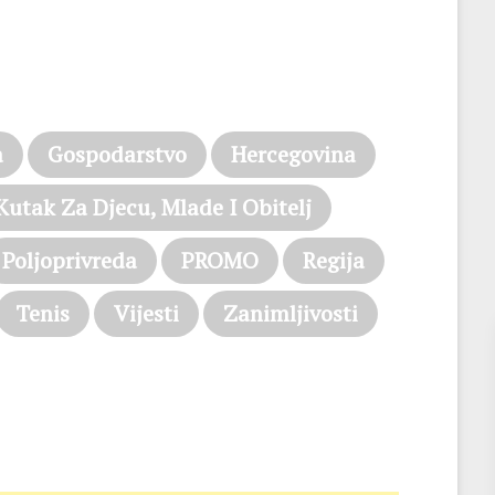
a
Gospodarstvo
Hercegovina
Kutak Za Djecu, Mlade I Obitelj
Poljoprivreda
PROMO
Regija
Tenis
Vijesti
Zanimljivosti