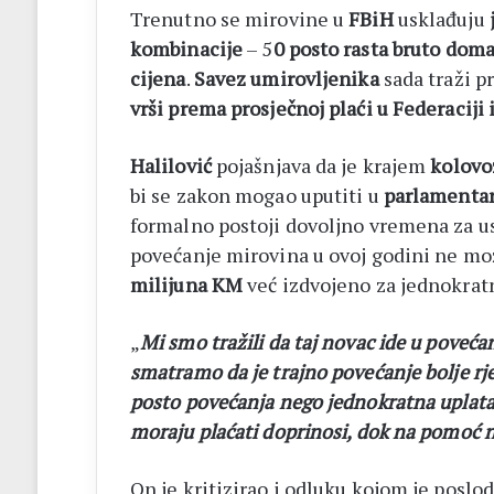
Trenutno se mirovine u
FBiH
usklađuju
kombinacije
– 5
0 posto rasta bruto doma
cijena
.
Savez umirovljenika
sada traži 
vrši prema prosječnoj plaći u Federaciji 
Halilović
pojašnjava da je krajem
kolovo
bi se zakon mogao uputiti u
parlamenta
formalno postoji dovoljno vremena za us
povećanje mirovina u ovoj godini ne mož
milijuna KM
već izdvojeno za jednokra
„
Mi smo tražili da taj novac ide u povećanj
smatramo da je trajno povećanje bolje rje
posto povećanja nego jednokratna uplata. 
moraju plaćati doprinosi, dok na pomoć 
On je kritizirao i odluku kojom je posl