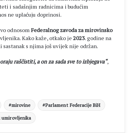
 šteti i sadašnjim radnicima i budućim
nos ne uplaćuju doprinosi.
stvo odnosom
Federalnog zavoda za mirovinsko
ljenika. Kako kaže, otkako je
2023
. godine na
i sastanak s njima još uvijek nije održan.
raju raščistiti, a on za sada sve to izbjegava“
,
mirovine
Parlament Federacije BiH
 umirovljenika