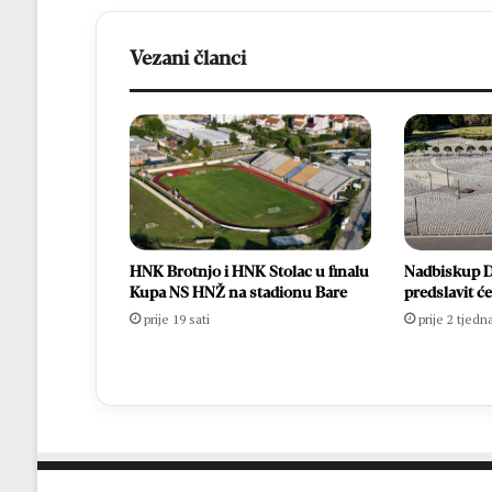
Vezani članci
HNK Brotnjo i HNK Stolac u finalu
Nadbiskup D
Kupa NS HNŽ na stadionu Bare
predslavit ć
prije 19 sati
prije 2 tjedn