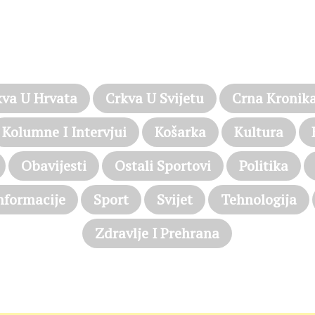
PROČITAJTE JOŠ…
kva U Hrvata
Crkva U Svijetu
Crna Kronik
Kolumne I Intervjui
Košarka
Kultura
Obavijesti
Ostali Sportovi
Politika
nformacije
Sport
Svijet
Tehnologija
Zdravlje I Prehrana