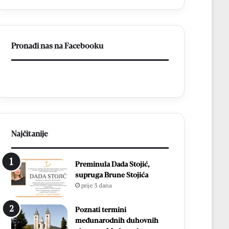
stadionu
Bare
Pronađi nas na Facebooku
Najčitanije
Preminula Dada Stojić,
supruga Brune Stojića
prije 3 dana
Poznati termini
međunarodnih duhovnih