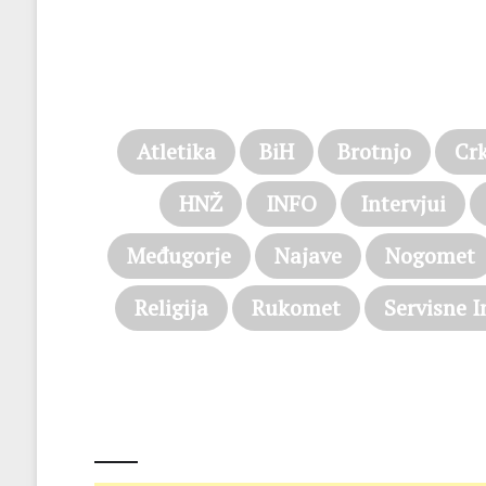
Atletika
BiH
Brotnjo
Cr
HNŽ
INFO
Intervjui
Međugorje
Najave
Nogomet
Religija
Rukomet
Servisne I
@on Twitter