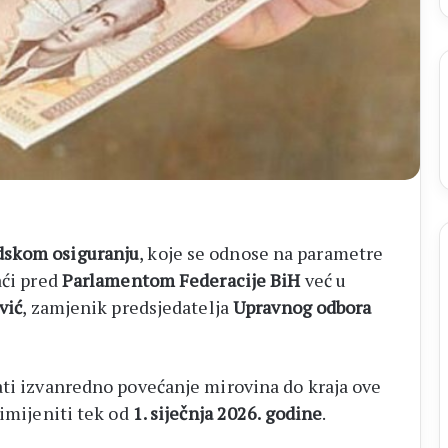
dskom osiguranju
, koje se odnose na parametre
aći pred
Parlamentom Federacije BiH
već u
vić
, zamjenik predsjedatelja
Upravnog odbora
ati izvanredno povećanje mirovina do kraja ove
rimijeniti tek od
1. siječnja 2026. godine
.