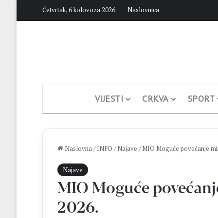
Četvrtak, 6 kolovoza 2026
Naslovnica
VIJESTI
CRKVA
SPORT
Naslovna
/
INFO
/
Najave
/
MIO Moguće povećanje miro
Najave
MIO Moguće povećanje 
2026.