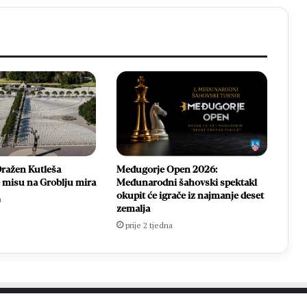
ražen Kutleša
Međugorje Open 2026:
e misu na Groblju mira
Međunarodni šahovski spektakl
okupit će igrače iz najmanje deset
a
zemalja
prije 2 tjedna