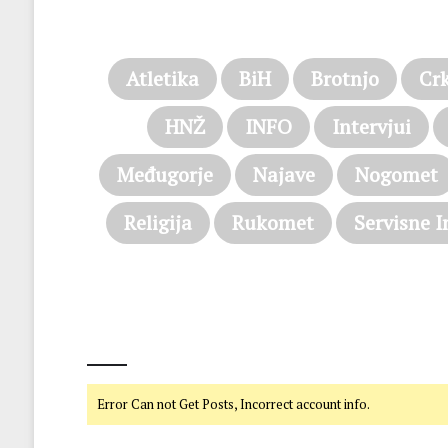
Atletika
BiH
Brotnjo
Cr
HNŽ
INFO
Intervjui
Međugorje
Najave
Nogomet
Religija
Rukomet
Servisne I
@on Twitter
Error Can not Get Posts, Incorrect account info.