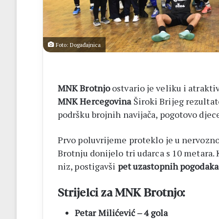
Foto: Događajnica
MNK Brotnjo
ostvario je veliku i atrak
MNK Hercegovina
Široki Brijeg rezult
podršku brojnih navijača, pogotovo djece 
Prvo poluvrijeme proteklo je u nervozno
Brotnju donijelo tri udarca s 10 metara. 
niz, postigavši
pet uzastopnih pogodaka
Strijelci za MNK Brotnjo:
Petar Milićević – 4 gola