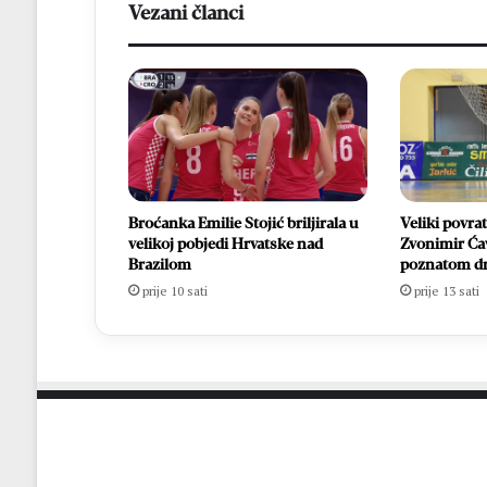
Vezani članci
Broćanka Emilie Stojić briljirala u
Veliki povra
velikoj pobjedi Hrvatske nad
Zvonimir Ća
Brazilom
poznatom d
prije 10 sati
prije 13 sati