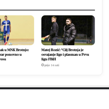
tak u MNK Brotnjo:
Matej Rozić: “Cilj Brotnja je
var ponovno u
osvajanje lige i plasman u Prvu
resu
ligu FBiH
prije 14 sati