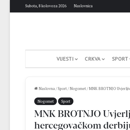
Subota, 8 kolovoza 2026
Naslovnica
VIJESTI
CRKVA
SPORT
Naslovna
/
Sport
/
Nogomet
/
MNK BROTNJO Uvjerljiva 
Nogomet
Sport
MNK BROTNJO Uvjerlji
hercegovačkom derbiju: