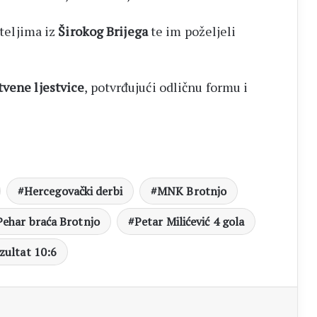
ateljima iz
Širokog Brijega
te im poželjeli
tvene ljestvice
, potvrđujući odličnu formu i
Hercegovački derbi
MNK Brotnjo
Pehar braća Brotnjo
Petar Milićević 4 gola
zultat 10:6
aj