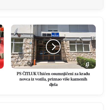
PS
ČITLUK
Uhićen
osumnjičeni
za
krađu
novca
iz
vozila,
priznao
PS ČITLUK Uhićen osumnjičeni za krađu
više
novca iz vozila, priznao više kaznenih
kaznenih
djela
djela