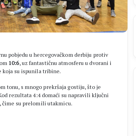
14
biskupa
tivnu pobjedu u hercegovačkom derbiju protiv
atom
10:6
, uz fantastičnu atmosferu u dvorani i
koja su ispunila tribine.
m tonu, s mnogo prekršaja gostiju, što je
Kod rezultata 4:4 domaći su napravili ključni
, čime su prelomili utakmicu.