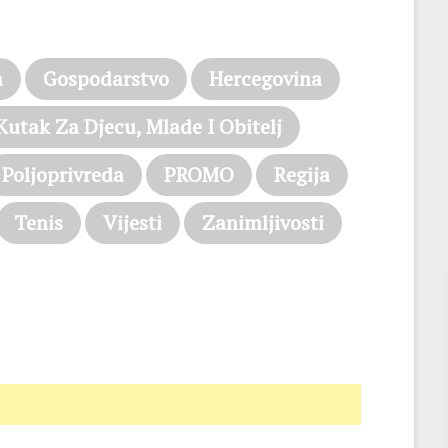
a
Gospodarstvo
Hercegovina
Kutak Za Djecu, Mlade I Obitelj
Poljoprivreda
PROMO
Regija
Tenis
Vijesti
Zanimljivosti