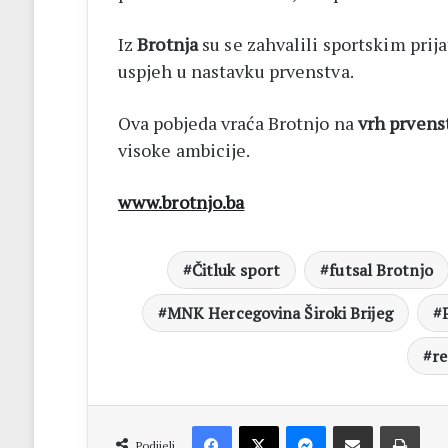
Iz
Brotnja
su se zahvalili sportskim prij
uspjeh u nastavku prvenstva.
Ova pobjeda vraća Brotnjo na
vrh prvens
visoke ambicije.
www.brotnjo.ba
Čitluk sport
futsal Brotnjo
MNK Hercegovina Široki Brijeg
re
Facebook
X
Messenger
Dijeli putem Emaila
Print
Podijeli