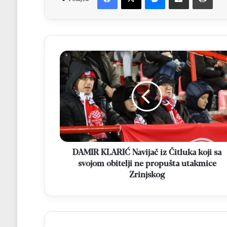
DAMIR
KLARIĆ
Navijač
iz
Čitluka
koji
sa
svojom
obitelji
ne
DAMIR KLARIĆ Navijač iz Čitluka koji sa
propušta
svojom obitelji ne propušta utakmice
utakmice
Zrinjskog
Zrinjskog