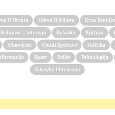
PROČITAJTE JOŠ…
kva U Hrvata
Crkva U Svijetu
Crna Kronik
Kolumne I Intervjui
Košarka
Kultura
Obavijesti
Ostali Sportovi
Politika
nformacije
Sport
Svijet
Tehnologija
Zdravlje I Prehrana