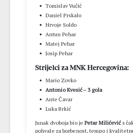
Tomislav Vučić
Daniel Prskalo
Hrvoje Soldo
Antun Pehar
Matej Pehar
Josip Pehar
Strijelci za MNK Hercegovina:
Mario Zovko
Antonio Kvesić – 3 gola
Ante Čavar
Luka Brkić
Junak dvoboja bio je
Petar Milićević
s čak
pohvale za borbenost, tempo i kvalitetn