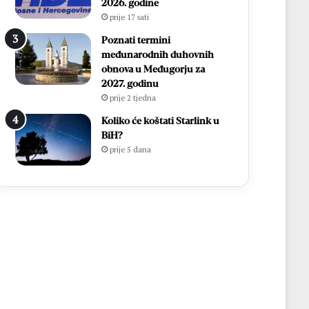
2026. godine
prije 17 sati
Poznati termini
međunarodnih duhovnih
obnova u Međugorju za
2027. godinu
prije 2 tjedna
Koliko će koštati Starlink u
BiH?
prije 5 dana