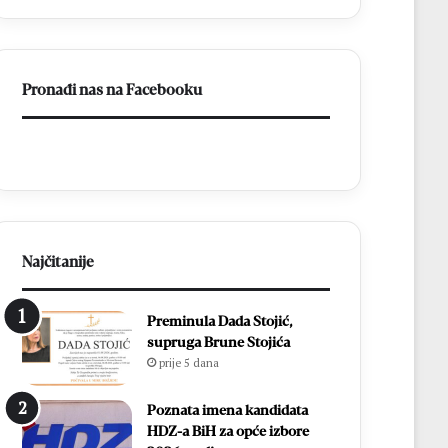
ligu
FBiH
Pronađi nas na Facebooku
Najčitanije
Preminula Dada Stojić,
supruga Brune Stojića
prije 5 dana
Poznata imena kandidata
HDZ-a BiH za opće izbore