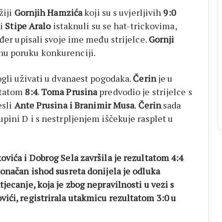
žiji
Gornjih Hamzića
koji su s uvjerljivih
9:0
i
Stipe Aralo
istaknuli su se hat-trickovima,
đer upisali svoje ime među strijelce.
Gornji
nu poruku konkurenciji.
ogli uživati u dvanaest pogodaka.
Čerin
je u
ltatom
8:4
.
Toma Prusina
predvodio je strijelce s
esli
Ante Prusina i Branimir Musa
.
Čerin
sada
pini D i s nestrpljenjem iščekuje rasplet u
vića i Dobrog Sela završila je rezultatom 4:4
konačan ishod susreta donijela je odluka
jecanje, koja je zbog nepravilnosti u vezi s
ići, registrirala utakmicu rezultatom 3:0 u