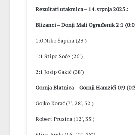
Rezultati utakmica – 14. srpnja 2025.:
Blizanci – Donji Mali Ograđenik 2:1 (0:0
1:0 Niko Šapina (23′)
1:1 Stipe Soče (26′)
2:1 Josip Gakić (38′)
Gornja Blatnica – Gornji Hamzići 0:9 (0:
Gojko Korać (7′, 28′, 32′)
Robert Prusina (12′, 35′)
Stipe Aralo (16′, 27′, 28′)