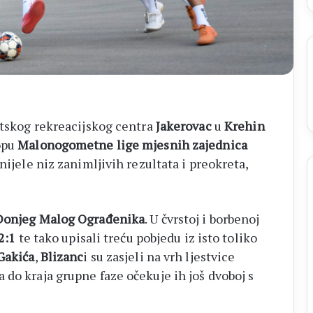
ortskog rekreacijskog centra
Jakerovac
u
Krehin
opu
Malonogometne lige mjesnih zajednica
onijele niz zanimljivih rezultata i preokreta,
 Donjeg Malog Ograđenika
. U čvrstoj i borbenoj
2:1
te tako upisali treću pobjedu iz isto toliko
 Gakića
,
Blizanc
i su zasjeli na vrh ljestvice
 do kraja grupne faze očekuje ih još dvoboj s