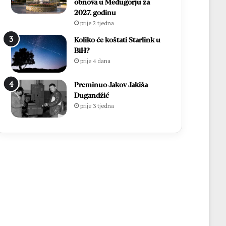
obnova u Međugorju za
2027. godinu
prije 2 tjedna
Koliko će koštati Starlink u
BiH?
prije 4 dana
Preminuo Jakov Jakiša
Dugandžić
prije 3 tjedna