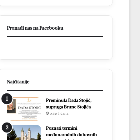
a
BiH
otvorila
put
Pronađi nas na Facebooku
prema
miru
Najčitanije
Preminula Dada Stojić,
supruga Brune Stojića
prije 4 dana
Poznati termini
međunarodnih duhovnih