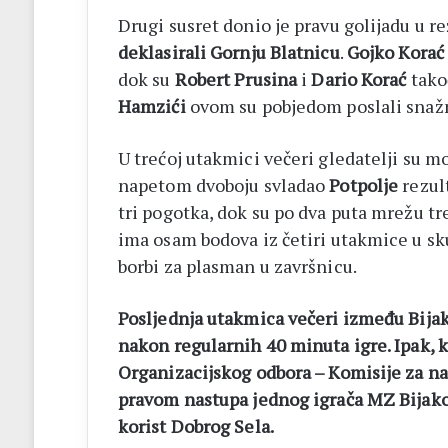
Drugi susret donio je pravu golijadu u re
deklasirali Gornju Blatnicu
.
Gojko Korać
dok su
Robert Prusina
i
Dario Korać
tako
Hamzići
ovom su pobjedom poslali snaž
U trećoj utakmici večeri gledatelji su m
napetom dvoboju svladao
Potpolje
rezu
tri pogotka, dok su po dva puta mrežu tr
ima osam bodova iz četiri utakmice u sku
borbi za plasman u završnicu.
Posljednja utakmica večeri između Bijako
nakon regularnih 40 minuta igre. Ipak, 
Organizacijskog odbora – Komisije za nat
pravom nastupa jednog igrača MZ Bijakov
korist Dobrog Sela.