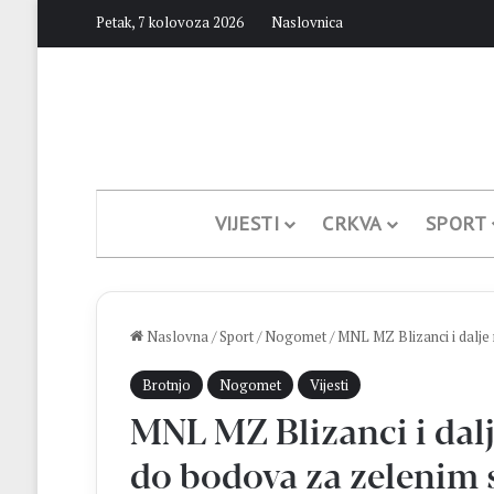
Petak, 7 kolovoza 2026
Naslovnica
VIJESTI
CRKVA
SPORT
Naslovna
/
Sport
/
Nogomet
/
MNL MZ Blizanci i dalje
Brotnjo
Nogomet
Vijesti
MNL MZ Blizanci i dal
do bodova za zelenim