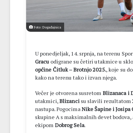
listići
i
elektroničko
brojanje
Foto: Događajnica
U ponedjeljak, 14. srpnja, na terenu Sp
Gracu
odigrane su četiri utakmice u skl
općine Čitluk – Brotnjo 2025.
, koje su d
kako na terenu tako i izvan njega.
Večer je otvorena susretom
Blizanaca i
utakmici,
Blizanci
su slavili rezultatom
nastupa. Pogocima
Nike Šapine i Josipa
skupine A s maksimalnih devet bodova, a
ekipom
Dobrog Sela
.