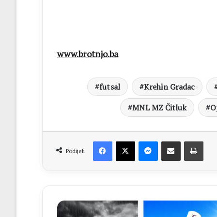
www.brotnjo.ba
futsal
Krehin Gradac
MNL MZ Čitluk
O
Facebook
X
Messenger
Dijeli putem Emaila
Print
Podijeli
CRVENO
UPOZORENJE