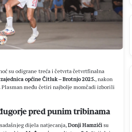
ligu
FBiH
noć su odigrane treća i četvrta četvrtfinalna
ajednica općine Čitluk – Brotnjo 2025.
, nakon
a. Plasman među četiri najbolje momčadi izborili
eđugorje pred punim tribinama
sadašnjeg dijela natjecanja,
Donji Hamzići
su