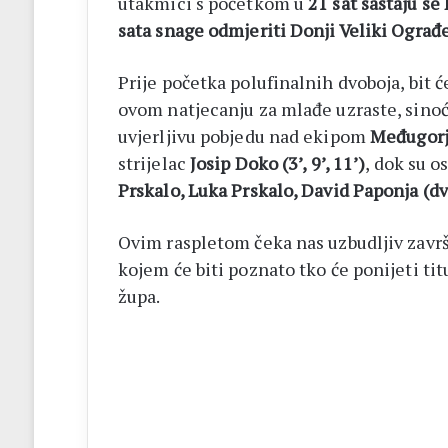
utakmici s početkom u
21 sat sastaju se
sata snage odmjeriti Donji Veliki Ograđ
Prije početka polufinalnih dvoboja, bit 
ovom natjecanju za mlađe uzraste, sin
uvjerljivu pobjedu nad ekipom
Međugorj
strijelac
Josip Doko (3’, 9’, 11’)
, dok su o
Prskalo, Luka Prskalo, David Paponja (dv
Ovim raspletom čeka nas uzbudljiv zavr
kojem će biti poznato tko će ponijeti titul
župa.