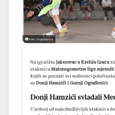
4
iskupa
Foto: Događajnica
Na igralištu
Jakerovac u Krehin Gracu
si
utakmica
Malonogometne lige mjesnih z
kojih su poznati svi sudionici polufinal
su
Donji Hamzići i Gornji Ograđenici
.
Donji Hamzići svladali M
U jednoj od najuzbudljivijih utakmica do