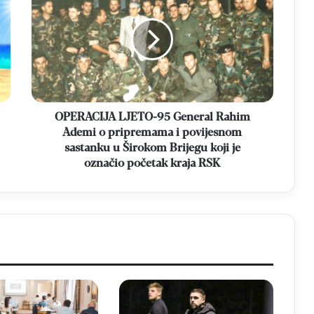
95
General
Rahim
Ademi
o
pripremama
i
povijesnom
OPERACIJA LJETO-95 General Rahim
sastanku
Ademi o pripremama i povijesnom
u
sastanku u Širokom Brijegu koji je
Širokom
označio početak kraja RSK
Brijegu
koji
je
označio
početak
kraja
RSK