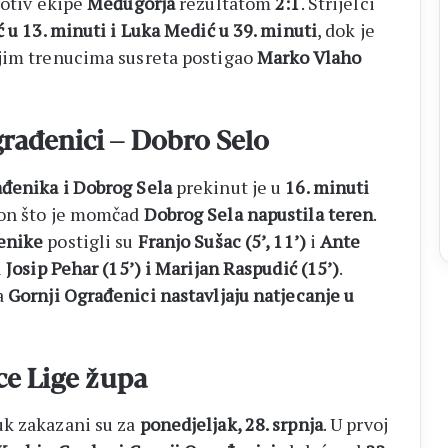
rotiv ekipe
Međugorja
rezultatom
2:1
. Strijelci
 u 13. minuti i Luka Medić u 39. minuti
, dok je
jim trenucima susreta postigao
Marko Vlaho
rađenici – Dobro Selo
đenika i Dobrog Sela
prekinut je u
16. minuti
kon što je momčad
Dobrog Sela napustila teren
.
enike
postigli su
Franjo Sušac (5’, 11’)
i
Ante
i
Josip Pehar (15’) i Marijan Raspudić (15’)
.
a
Gornji Ograđenici nastavljaju natjecanje u
ice Lige župa
uk zakazani su za
ponedjeljak, 28. srpnja
. U prvoj