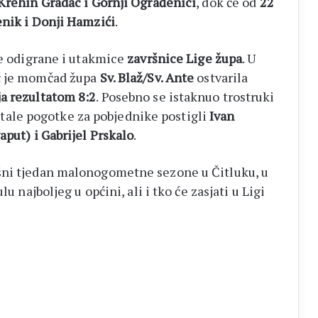
 Krehin Gradac i Gornji Ograđenici
, dok će od
22
enik i Donji Hamzići
.
će odigrane i utakmice
završnice Lige župa
. U
oć je momčad župa
Sv. Blaž/Sv. Ante
ostvarila
a rezultatom 8:2
. Posebno se istaknuo trostruki
stale pogotke za pobjednike postigli
Ivan
aput) i Gabrijel Prskalo
.
šni tjedan malonogometne sezone u Čitluku, u
u najboljeg u općini, ali i tko će zasjati u Ligi