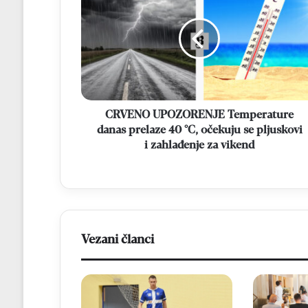
Temperature
danas
prelaze
40
°C,
očekuju
se
pljuskovi
CRVENO UPOZORENJE Temperature
i
danas prelaze 40 °C, očekuju se pljuskovi
zahlađenje
i zahlađenje za vikend
za
vikend
Vezani članci