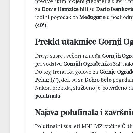
pred velikim brojem gledatelja slavili p
za
Donje Hamziće
bili su
Dario Ivanković
jedini pogodak za
Međugorje
u posljedn
(40’)
.
Prekid utakmice Gornji Og
Drugi susret večeri između
Gornjih Ogra
pri vodstvu
Gornjih Ograđenika 3:2
, na
Do tog trenutka golove za
Gornje Ograđ
Pehar (7’)
, dok su za
Dobro Selo
pogađal
Nakon prekida, službeno je potvrđeno d
polufinalu
.
Najava polufinala i završn
Polufinalni susreti MNL MZ općine Čitl