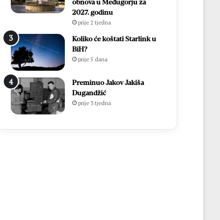
obnova u Međugorju za
2027. godinu
prije 2 tjedna
Koliko će koštati Starlink u
BiH?
prije 5 dana
Preminuo Jakov Jakiša
Dugandžić
prije 3 tjedna