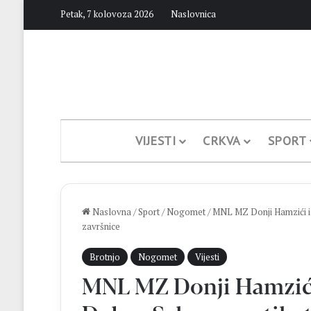
Petak, 7 kolovoza 2026
Naslovnica
VIJESTI
CRKVA
SPORT
Naslovna
/
Sport
/
Nogomet
/
MNL MZ Donji Hamzići izb
završnice
Brotnjo
Nogomet
Vijesti
MNL MZ Donji Hamzići 