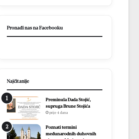
Pronađi nas na Facebooku
Najčitanije
Preminula Dada Stojić,
supruga Brune Stojića
prije 4 dana
Poznati termini
međunarodnih duhovnih