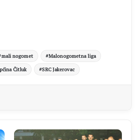
mali nogomet
Malonogometna liga
pćina Čitluk
SRC Jakerovac
aj
OPERACIJA
LJETO-