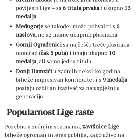
povijesti Lige – sa
6 titula prvaka
i ukupno
13
medalja
.
Međugorje
se također može pohvaliti s
6
naslova
, no uz manje ukupnih plasmana.
Gornji Ograđenici
su najčešće trećeplasirana
momčad (
čak 5 puta
) i imaju ukupno
10
medalja
, ali samo jednu titulu.
Donji Hamzići
u zadnjih nekoliko godina
bilježe impresivan kontinuitet i s
9 medalja
postaju ozbiljan izazivač za najuspješniju
generaciju.
Popularnost Lige raste
Posebno u zadnjim sezonama,
završnice Lige
bilježe ogroman interes publike, kako uživo na