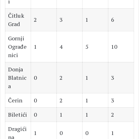
i
Čitluk
2
3
1
6
Grad
Gornji
Ograđe
1
4
5
10
nici
Donja
Blatnic
0
2
1
3
a
Čerin
0
2
1
3
Biletići
0
1
1
2
Dragići
1
0
0
1
na