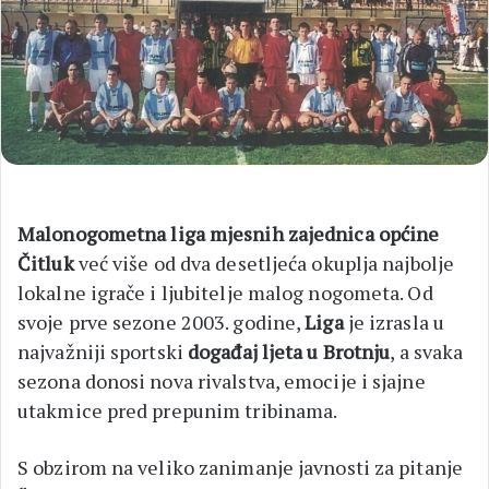
Malonogometna liga mjesnih zajednica općine
Čitluk
već više od dva desetljeća okuplja najbolje
lokalne igrače i ljubitelje malog nogometa. Od
svoje prve sezone 2003. godine,
Liga
je izrasla u
najvažniji sportski
događaj ljeta u Brotnju
, a svaka
sezona donosi nova rivalstva, emocije i sjajne
utakmice pred prepunim tribinama.
S obzirom na veliko zanimanje javnosti za pitanje