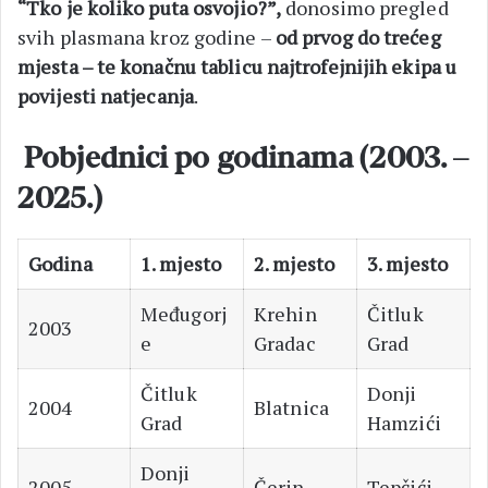
“Tko je koliko puta osvojio?”,
donosimo pregled
svih plasmana kroz godine –
od prvog do trećeg
mjesta – te konačnu tablicu najtrofejnijih ekipa u
povijesti natjecanja
.
Pobjednici po godinama (2003. –
2025.)
Godina
1. mjesto
2. mjesto
3. mjesto
Međugorj
Krehin
Čitluk
2003
e
Gradac
Grad
Čitluk
Donji
2004
Blatnica
Grad
Hamzići
Donji
2005
Čerin
Tepčići