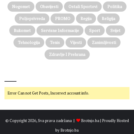
Nogomet
Obavijesti
Ostali Sportovi
Politika
Poljoprivreda
PROMO
Regija
Religija
Rukomet
Servisne Informacije
Sport
Svijet
Tehnologija
Tenis
Vijesti
Zanimljivosti
Zdravlje I Prehrana
@on Twitter
Error Can not Get Posts, Incorrect account info.
© Copyright 2026, Sva prava zadržana |
Brotnjo.ba
| Proudly Hosted
by
Brotnjo.ba