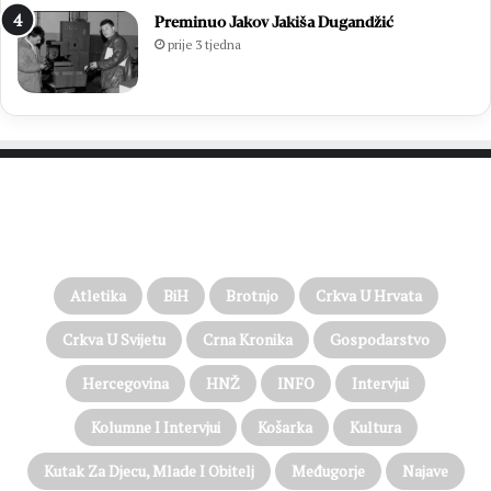
Preminuo Jakov Jakiša Dugandžić
prije 3 tjedna
PROČITAJTE JOŠ…
Atletika
BiH
Brotnjo
Crkva U Hrvata
Crkva U Svijetu
Crna Kronika
Gospodarstvo
Hercegovina
HNŽ
INFO
Intervjui
Kolumne I Intervjui
Košarka
Kultura
Kutak Za Djecu, Mlade I Obitelj
Međugorje
Najave