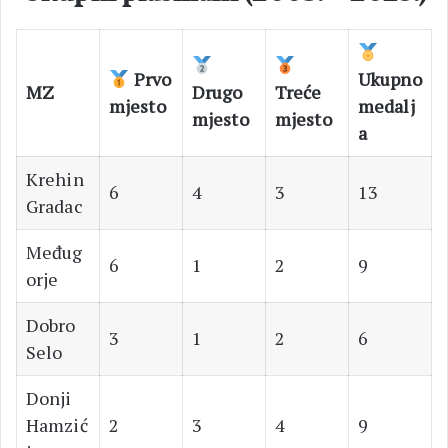
Prvo
Ukupno
MZ
Drugo
Treće
mjesto
medalj
mjesto
mjesto
a
Krehin
6
4
3
13
Gradac
Međug
6
1
2
9
orje
Dobro
3
1
2
6
Selo
Donji
Hamzić
2
3
4
9