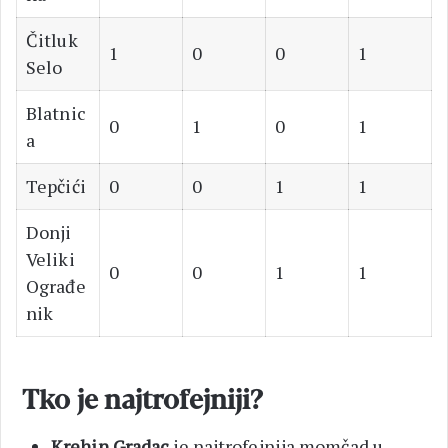
Čitluk
1
0
0
1
Selo
Blatnic
0
1
0
1
a
Tepčići
0
0
1
1
Donji
Veliki
0
0
1
1
Ograđe
nik
Tko je najtrofejniji?
Krehin Gradac
je najtrofejnija momčad u