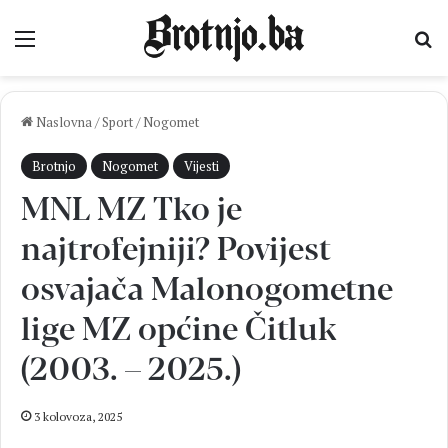
Izbornik
Pr
Naslovna
/
Sport
/
Nogomet
Brotnjo
Nogomet
Vijesti
MNL MZ Tko je
najtrofejniji? Povijest
osvajača Malonogometne
lige MZ općine Čitluk
(2003. – 2025.)
3 kolovoza, 2025