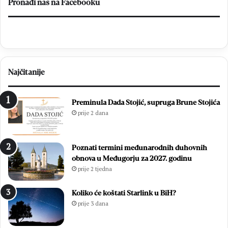
Pronađi nas na Facebooku
Najčitanije
Preminula Dada Stojić, supruga Brune Stojića
prije 2 dana
Poznati termini međunarodnih duhovnih
obnova u Međugorju za 2027. godinu
prije 2 tjedna
Koliko će koštati Starlink u BiH?
prije 3 dana