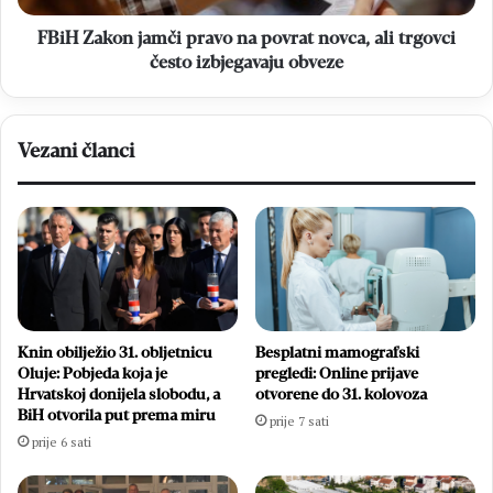
trgovci
često
FBiH Zakon jamči pravo na povrat novca, ali trgovci
izbjegavaju
često izbjegavaju obveze
obveze
Vezani članci
Knin obilježio 31. obljetnicu
Besplatni mamografski
Oluje: Pobjeda koja je
pregledi: Online prijave
Hrvatskoj donijela slobodu, a
otvorene do 31. kolovoza
BiH otvorila put prema miru
prije 7 sati
prije 6 sati